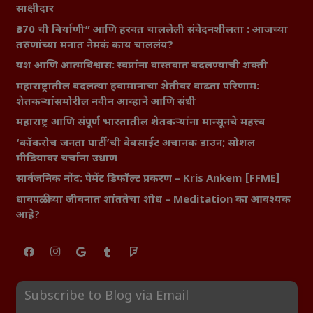
साक्षीदार
₹370 ची बिर्याणी” आणि हरवत चाललेली संवेदनशीलता : आजच्या
तरुणांच्या मनात नेमकं काय चाललंय?
यश आणि आत्मविश्वास: स्वप्नांना वास्तवात बदलण्याची शक्ती
महाराष्ट्रातील बदलत्या हवामानाचा शेतीवर वाढता परिणाम:
शेतकऱ्यांसमोरील नवीन आव्हाने आणि संधी
महाराष्ट्र आणि संपूर्ण भारतातील शेतकऱ्यांना मान्सूनचे महत्त्व
‘कॉकरोच जनता पार्टी’ची वेबसाईट अचानक डाउन; सोशल
मीडियावर चर्चांना उधाण
सार्वजनिक नोंद: पेमेंट डिफॉल्ट प्रकरण – Kris Ankem [FFME]
धावपळीच्या जीवनात शांततेचा शोध – Meditation का आवश्यक
आहे?
Subscribe to Blog via Email