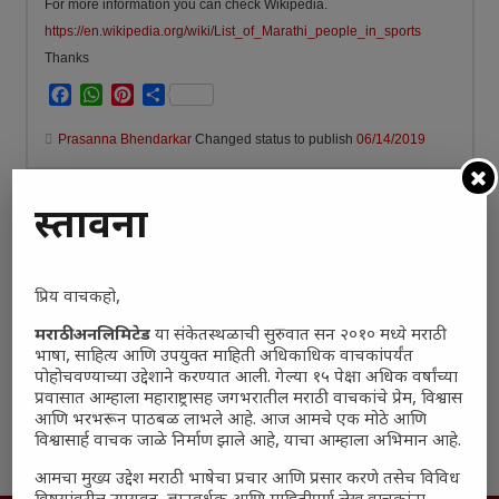
For more information you can check Wikipedia.
https://en.wikipedia.org/wiki/List_of_Marathi_people_in_sports
Thanks
Facebook
WhatsApp
Pinterest
Share
Prasanna Bhendarkar
Changed status to publish
06/14/2019
Add a Comment
प्रस्तावना
प्रिय वाचकहो,
Write your answer.
मराठी अनलिमिटेड
या संकेतस्थळाची सुरुवात सन २०१० मध्ये मराठी
भाषा, साहित्य आणि उपयुक्त माहिती अधिकाधिक वाचकांपर्यंत
पोहोचवण्याच्या उद्देशाने करण्यात आली. गेल्या १५ पेक्षा अधिक वर्षांच्या
Register
or
Login
प्रवासात आम्हाला महाराष्ट्रासह जगभरातील मराठी वाचकांचे प्रेम, विश्वास
आणि भरभरून पाठबळ लाभले आहे. आज आमचे एक मोठे आणि
Like
विश्वासार्ह वाचक जाळे निर्माण झाले आहे, याचा आम्हाला अभिमान आहे.
आमचा मुख्य उद्देश मराठी भाषेचा प्रचार आणि प्रसार करणे तसेच विविध