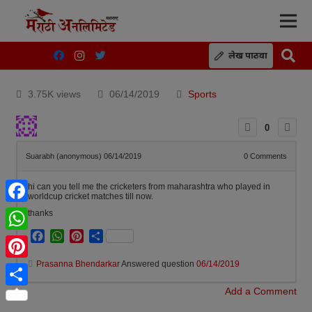
लेख पाठवा
3.75K views
06/14/2019
Sports
0
Suarabh (anonymous)
06/14/2019
0
Comments
hi can you tell me the cricketers from maharashtra who played in
worldcup cricket matches till now.
Facebook
thanks
Facebook
WhatsApp
Pinterest
Share
WhatsApp
Prasanna Bhendarkar
Answered question
06/14/2019
Pinterest
Add a Comment
Share