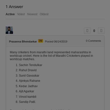
1
Answer
Active
Voted
Newest
Oldest
0
70
0
Comments
Prasanna Bhendarkar
Posted 06/14/2019
Many criketers from marathi land represented maharashtra in
worldcup cricket. Here is the list of Marathi Cricketers played in
worldcup matches.
Sachin Tendulkar
Rahul Dravid
Sunil Gavaskar
Ajinkya Rahane
Kedar Jadhav
Ajit Agarkar
Vinod kambli
Sandip Patil.