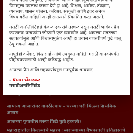
विषयांवरील उपयुक्त, ज्ञानवर्धक आणि माहितीपूर्ण लेख वाचकांना
विनामूल्य उपलब्ध करून देणे हा आहे. शिक्षण, आरोग्य, तंत्रज्ञान,
अधिकार आणि वापर
व्यवसाय, शासन योजना, करिअर, संस्कृती आणि इतर अनेक
विषयांवरील माहिती आम्ही सातत्याने प्रकाशित करत असतो.
जाहिरात
माहिती
मराठी अनलिमिटेड हे केवळ एक संकेतस्थळ नसून मराठी भाषेवर प्रेम
करणाऱ्या वाचकांना जोडणारे एक व्यासपीठ आहे. आपल्या सततच्या
विशेष
सहकार्यामुळे आणि विश्वासामुळेच आम्ही हा प्रवास यशस्वीपणे पुढे चालू
संग्रह
ठेवू शकलो आहोत.
English To Marathi
यापुढेही दर्जेदार, विश्वासार्ह आणि उपयुक्त माहिती मराठी वाचकांपर्यंत
English To Hindi
पोहोचवण्यासाठी आम्ही कटिबद्ध आहोत.
Kruti Dev Unicode
आपल्या प्रेम आणि सहकार्याबद्दल मनःपूर्वक धन्यवाद.
Polls Archive
–
प्रसन्ना भेंडारकर
Shop Unlimited
मराठी अनलिमिटेड
Thought For The Day
सामान्य आजारांवर गावठी उपाय – घरच्या घरी मिळवा प्राथमिक
आराम
आजच्या युगातील तरुण पिढी कुठे हरवली?
महाराष्ट्रातील किल्ल्यांचे महत्त्व : स्वराज्याच्या वैभवशाली इतिहासाचे