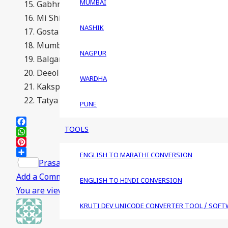
MUMBAI
Gabhricha Paus
Mi Shivaji Raje Bhosale Boltoy
NASHIK
Gosta Choti Dongarayewadhi
Mumbai Pune Mumbai
NAGPUR
Balgandharv
Deeol
WARDHA
Kaksparsh
Tatya Winchu
PUNE
TOOLS
Facebook
WhatsApp
Pinterest
ENGLISH TO MARATHI CONVERSION
Share
Prasanna Bhendarkar
Answered question
07/06/
Add a Comment
ENGLISH TO HINDI CONVERSION
You are viewing 1 out of 1 answers, click here to view a
KRUTI DEV UNICODE CONVERTER TOOL / SOFT