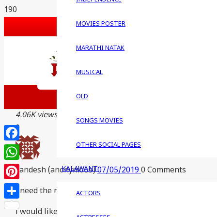
G PLUS
MOVIES POSTER
PINTEREST
BLOGSPOT
MARATHI NATAK
FEEDBACK
MUSICAL
WRITE FOR US
लेख पाठ
OLD
QUESTIONS
4.06K views
07/06/2019
Marathi
SONGS MOVIES
0
OTHER SOCIAL PAGES
Facebook
WhatsApp
KALAWANT
sandesh (anonymous)
07/05/2019
0
Comments
Pinterest
i need the names of evergreen marathi movies to watch 
ACTORS
Share
i would like to watch old marathi movies which are be