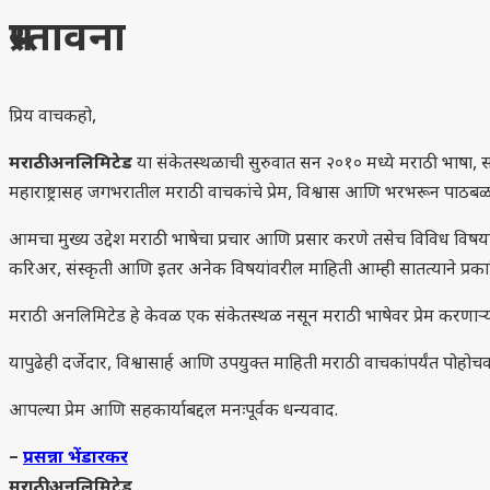
प्रस्तावना
प्रिय वाचकहो,
मराठी अनलिमिटेड
या संकेतस्थळाची सुरुवात सन २०१० मध्ये मराठी भाषा, सा
महाराष्ट्रासह जगभरातील मराठी वाचकांचे प्रेम, विश्वास आणि भरभरून पा
आमचा मुख्य उद्देश मराठी भाषेचा प्रचार आणि प्रसार करणे तसेच विविध विषयां
करिअर, संस्कृती आणि इतर अनेक विषयांवरील माहिती आम्ही सातत्याने प्र
मराठी अनलिमिटेड हे केवळ एक संकेतस्थळ नसून मराठी भाषेवर प्रेम करणाऱ्य
यापुढेही दर्जेदार, विश्वासार्ह आणि उपयुक्त माहिती मराठी वाचकांपर्यंत पोह
आपल्या प्रेम आणि सहकार्याबद्दल मनःपूर्वक धन्यवाद.
–
प्रसन्ना भेंडारकर
मराठी अनलिमिटेड