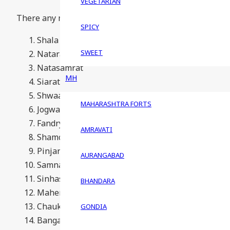
VEGETARIAN
There any many superhit old marathi movies here are
SPICY
Shala
SWEET
Natarang
Natasamrat
MH
Siarat
Shwaas
MAHARASHTRA FORTS
Jogwa
Fandry
AMRAVATI
Shamchi Aai
Pinjara
AURANGABAD
Samna
Sinhasan
BHANDARA
Maherchi Sadi
Chaukat Raja
GONDIA
Bangarwadi