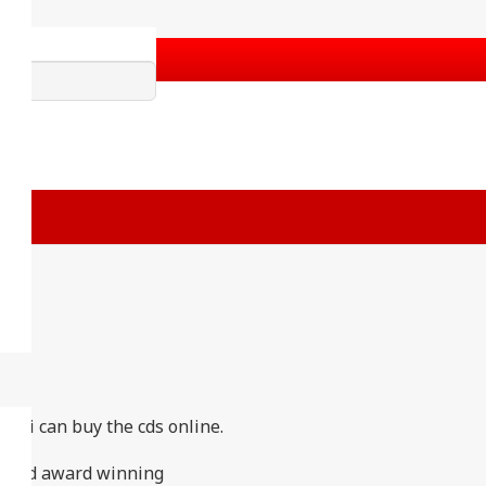
वा
so i can buy the cds online.
st and award winning