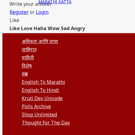
MARATHI KATTA
Write your answer.
Register
or
Login
Like
Like
Love
Haha
Wow
Sad
Angry
अधिकार आणि वापर
जाहिरात
माहिती
विशेष
संग्रह
English To Marathi
English To Hindi
Kruti Dev Unicode
Polls Archive
Shop Unlimited
Thought For The Day