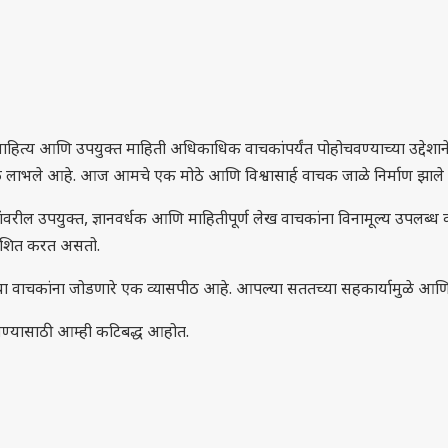
हित्य आणि उपयुक्त माहिती अधिकाधिक वाचकांपर्यंत पोहोचवण्याच्या उद्देशाने क
ठबळ लाभले आहे. आज आमचे एक मोठे आणि विश्वासार्ह वाचक जाळे निर्माण झाल
वरील उपयुक्त, ज्ञानवर्धक आणि माहितीपूर्ण लेख वाचकांना विनामूल्य उपलब्ध कर
काशित करत असतो.
ा वाचकांना जोडणारे एक व्यासपीठ आहे. आपल्या सततच्या सहकार्यामुळे आणि वि
ोचवण्यासाठी आम्ही कटिबद्ध आहोत.