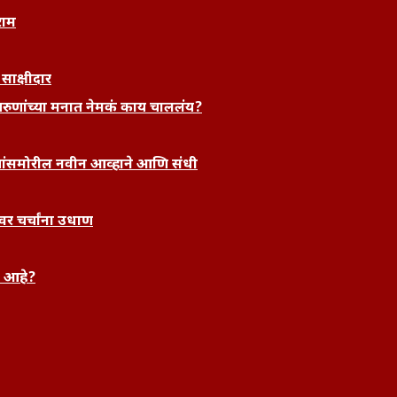
राम
 साक्षीदार
रुणांच्या मनात नेमकं काय चाललंय?
्यांसमोरील नवीन आव्हाने आणि संधी
र चर्चांना उधाण
क आहे?