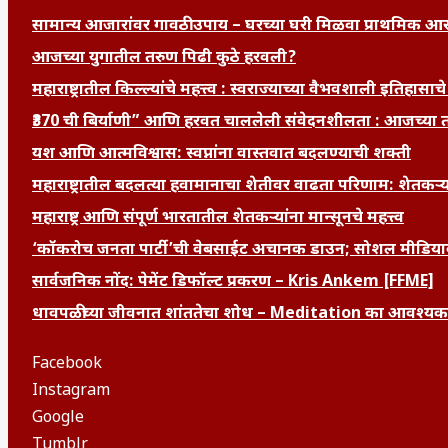
सामान्य आजारांवर गावठी उपाय – घरच्या घरी मिळवा प्राथमिक आ
आजच्या युगातील तरुण पिढी कुठे हरवली?
महाराष्ट्रातील किल्ल्यांचे महत्त्व : स्वराज्याच्या वैभवशाली इतिहासाचे
₹370 ची बिर्याणी” आणि हरवत चाललेली संवेदनशीलता : आजच्या त
यश आणि आत्मविश्वास: स्वप्नांना वास्तवात बदलण्याची शक्ती
महाराष्ट्रातील बदलत्या हवामानाचा शेतीवर वाढता परिणाम: शेतकऱ
महाराष्ट्र आणि संपूर्ण भारतातील शेतकऱ्यांना मान्सूनचे महत्त्व
‘कॉकरोच जनता पार्टी’ची वेबसाईट अचानक डाउन; सोशल मीडियाव
सार्वजनिक नोंद: पेमेंट डिफॉल्ट प्रकरण – Kris Ankem [FFME]
धावपळीच्या जीवनात शांततेचा शोध – Meditation का आवश्य
Facebook
Instagram
Google
Tumblr