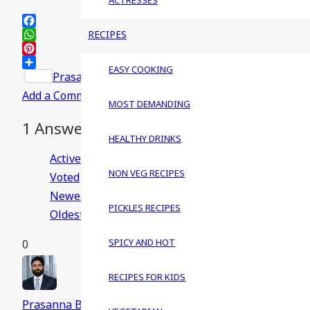
ACTRESSES
Facebook
RECIPES
WhatsApp
Pinterest
EASY COOKING
Share
Prasanna Bhendarkar
Answered question
07/06/
Add a Comment
MOST DEMANDING
1
Answer
HEALTHY DRINKS
Active
NON VEG RECIPES
Voted
Newest
PICKLES RECIPES
Oldest
SPICY AND HOT
0
RECIPES FOR KIDS
Prasanna Bhendarkar
70
Posted 07/06/2019
0
Comment