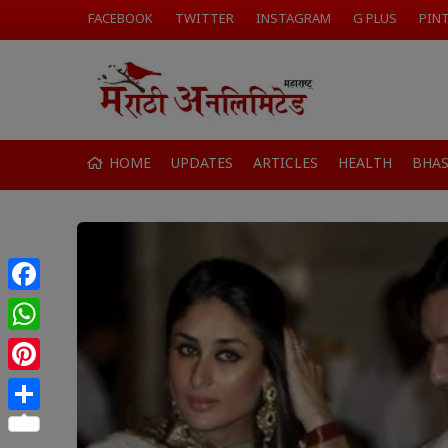
FACEBOOK
TWITTER
INSTAGRAM
G PLUS
PIN
HOME
UPDATES
ARTICLES
HEALTH
BHA
Facebook
WhatsApp
Pinterest
Share