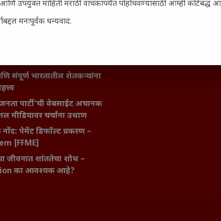
सार्ह आणि उपयुक्त माहिती मराठी वाचकांपर्यंत पोहोचवण्यासाठी आम्ही कटिबद्ध 
मविश्वास: स्वप्नांना वास्तवात
ी शक्ती
बद्दल मनःपूर्वक धन्यवाद.
ातील बदलत्या हवामानाचा शेतीवर
णाम: शेतकऱ्यांसमोरील नवीन
आणि संधी
 आणि संपूर्ण भारतातील शेतकऱ्यांना
हत्त्व
जनता पार्टी’ची वेबसाईट अचानक
ल मीडियावर चर्चांना उधाण
नोंद: पेमेंट डिफॉल्ट प्रकरण –
kem [FFME]
ा जीवनात शांततेचा शोध –
ion का आवश्यक आहे?