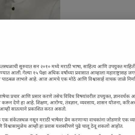
ेतस्थळाची सुरुवात सन २०१० मध्ये मराठी भाषा, साहित्य आणि उपयुक्त माहित
जारांवर गावठी उपाय – घरच्या
रण्यात आली. गेल्या १५ पेक्षा अधिक वर्षांच्या प्रवासात आम्हाला महाराष्ट्रासह
ून पाठबळ लाभले आहे. आज आमचे एक मोठे आणि विश्वासार्ह वाचक जाळे निर्म
ा प्राथमिक आराम
गातील तरुण पिढी कुठे हरवली?
ाषेचा प्रचार आणि प्रसार करणे तसेच विविध विषयांवरील उपयुक्त, ज्ञानवर्धक 
ील किल्ल्यांचे महत्त्व : स्वराज्याच्या
 करून देणे हा आहे. शिक्षण, आरोग्य, तंत्रज्ञान, व्यवसाय, शासन योजना, करि
इतिहासाचे साक्षीदार
आम्ही सातत्याने प्रकाशित करत असतो.
िर्याणी” आणि हरवत चाललेली
 एक संकेतस्थळ नसून मराठी भाषेवर प्रेम करणाऱ्या वाचकांना जोडणारे एक व
ता : आजच्या तरुणांच्या मनात
 विश्वासामुळेच आम्ही हा प्रवास यशस्वीपणे पुढे चालू ठेवू शकलो आहोत.
य चाललंय?