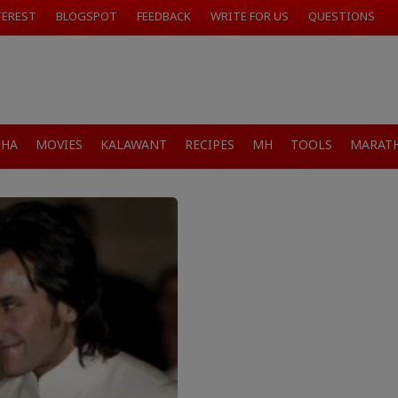
TEREST
BLOGSPOT
FEEDBACK
WRITE FOR US
QUESTIONS
SHA
MOVIES
KALAWANT
RECIPES
MH
TOOLS
MARATH