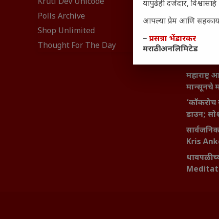
Kruti Dev Unicode
यापुढेही दर्जेदार, विश्वा
यश आणि आत्
Polls Archive
बदलण्याच
आपल्या प्रेम आणि सहकार्या
Shop Unlimited
महाराष्ट्र
–
प्रसन्ना भेंडारकर
Thought For The Day
वाढता परि
मराठी अनलिमिटेड
आव्हाने 
महाराष्ट्र
मान्सूनचे म
‘कॉकरोच 
डाउन; सोश
सार्वजनिक 
Kris An
धावपळीच्य
Meditat