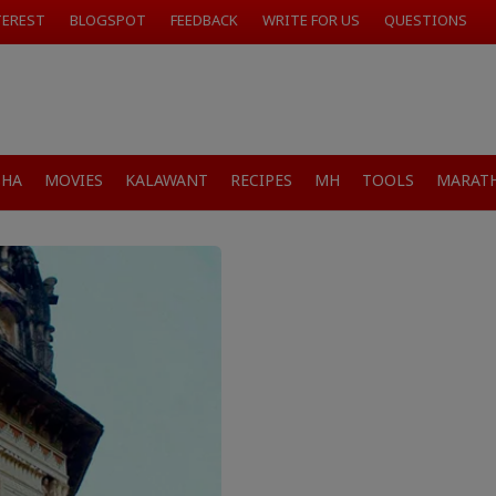
TEREST
BLOGSPOT
FEEDBACK
WRITE FOR US
QUESTIONS
SHA
MOVIES
KALAWANT
RECIPES
MH
TOOLS
MARATH