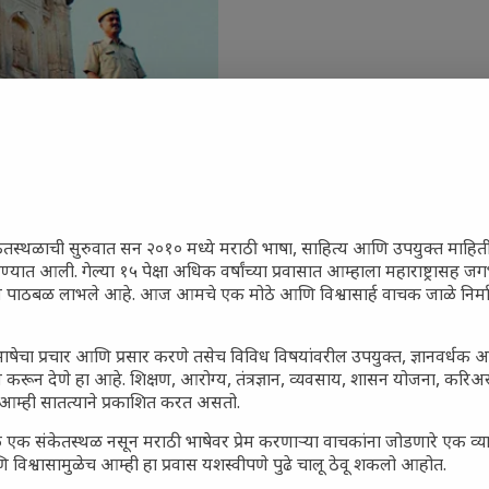
ेतस्थळाची सुरुवात सन २०१० मध्ये मराठी भाषा, साहित्य आणि उपयुक्त माहित
रण्यात आली. गेल्या १५ पेक्षा अधिक वर्षांच्या प्रवासात आम्हाला महाराष्ट्रासह
जारांवर गावठी उपाय – घरच्या
ून पाठबळ लाभले आहे. आज आमचे एक मोठे आणि विश्वासार्ह वाचक जाळे निर्म
 प्राथमिक आराम
गातील तरुण पिढी कुठे हरवली?
ाषेचा प्रचार आणि प्रसार करणे तसेच विविध विषयांवरील उपयुक्त, ज्ञानवर्धक 
ील किल्ल्यांचे महत्त्व : स्वराज्याच्या
 करून देणे हा आहे. शिक्षण, आरोग्य, तंत्रज्ञान, व्यवसाय, शासन योजना, करि
इतिहासाचे साक्षीदार
आम्ही सातत्याने प्रकाशित करत असतो.
िर्याणी” आणि हरवत चाललेली
 एक संकेतस्थळ नसून मराठी भाषेवर प्रेम करणाऱ्या वाचकांना जोडणारे एक व
ता : आजच्या तरुणांच्या मनात
 विश्वासामुळेच आम्ही हा प्रवास यशस्वीपणे पुढे चालू ठेवू शकलो आहोत.