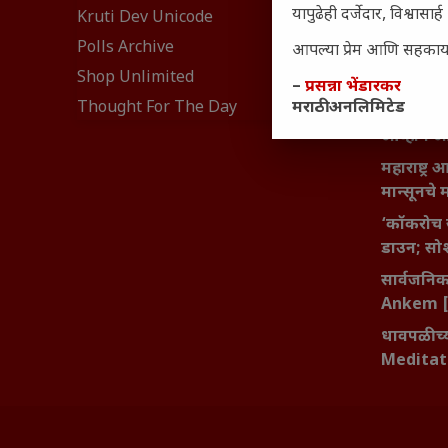
नेमकं का
यापुढेही दर्जेदार, विश्वा
Kruti Dev Unicode
यश आणि आत्
Polls Archive
आपल्या प्रेम आणि सहकार्या
बदलण्याच
Shop Unlimited
–
प्रसन्ना भेंडारकर
महाराष्ट्र
Thought For The Day
मराठी अनलिमिटेड
वाढता परि
आव्हाने 
महाराष्ट्र
मान्सूनचे म
‘कॉकरोच 
डाउन; सोश
सार्वजनिक 
Ankem [
धावपळीच्य
Meditat