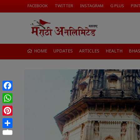
FACEBOOK
TWITTER
INSTAGRAM
G PLUS
PIN
HOME
UPDATES
ARTICLES
HEALTH
BHA
Facebook
WhatsApp
Pinterest
Share