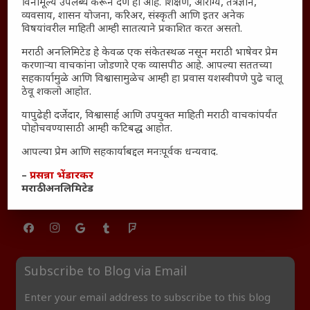
विनामूल्य उपलब्ध करून देणे हा आहे. शिक्षण, आरोग्य, तंत्रज्ञान,
₹370 ची बिर्याणी” आणि हरवत चाललेली संवेदनशीलता : आजच्या
व्यवसाय, शासन योजना, करिअर, संस्कृती आणि इतर अनेक
तरुणांच्या मनात नेमकं काय चाललंय?
विषयांवरील माहिती आम्ही सातत्याने प्रकाशित करत असतो.
यश आणि आत्मविश्वास: स्वप्नांना वास्तवात बदलण्याची शक्ती
मराठी अनलिमिटेड हे केवळ एक संकेतस्थळ नसून मराठी भाषेवर प्रेम
महाराष्ट्रातील बदलत्या हवामानाचा शेतीवर वाढता परिणाम:
करणाऱ्या वाचकांना जोडणारे एक व्यासपीठ आहे. आपल्या सततच्या
सहकार्यामुळे आणि विश्वासामुळेच आम्ही हा प्रवास यशस्वीपणे पुढे चालू
शेतकऱ्यांसमोरील नवीन आव्हाने आणि संधी
ठेवू शकलो आहोत.
महाराष्ट्र आणि संपूर्ण भारतातील शेतकऱ्यांना मान्सूनचे महत्त्व
यापुढेही दर्जेदार, विश्वासार्ह आणि उपयुक्त माहिती मराठी वाचकांपर्यंत
‘कॉकरोच जनता पार्टी’ची वेबसाईट अचानक डाउन; सोशल
पोहोचवण्यासाठी आम्ही कटिबद्ध आहोत.
मीडियावर चर्चांना उधाण
आपल्या प्रेम आणि सहकार्याबद्दल मनःपूर्वक धन्यवाद.
सार्वजनिक नोंद: पेमेंट डिफॉल्ट प्रकरण – Kris Ankem [FFME]
–
प्रसन्ना भेंडारकर
धावपळीच्या जीवनात शांततेचा शोध – Meditation का आवश्यक
मराठी अनलिमिटेड
आहे?
Subscribe to Blog via Email
Enter your email address to subscribe to this blog