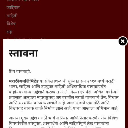
जाहिरात
माहिती
विशेष
संग्रह
English To Marathi
English To Hindi
प्रस्तावना
Kruti Dev Unicode
Polls Archive
प्रिय वाचकहो,
Shop Unlimited
Thought For The Day
मराठी अनलिमिटेड
या संकेतस्थळाची सुरुवात सन २०१० मध्ये मराठी
भाषा, साहित्य आणि उपयुक्त माहिती अधिकाधिक वाचकांपर्यंत
पोहोचवण्याच्या उद्देशाने करण्यात आली. गेल्या १५ पेक्षा अधिक वर्षांच्या
सामान्य आजारांवर गावठी उपाय – घरच्या घरी मिळवा प्राथमिक
प्रवासात आम्हाला महाराष्ट्रासह जगभरातील मराठी वाचकांचे प्रेम, विश्वास
आराम
आणि भरभरून पाठबळ लाभले आहे. आज आमचे एक मोठे आणि
आजच्या युगातील तरुण पिढी कुठे हरवली?
विश्वासार्ह वाचक जाळे निर्माण झाले आहे, याचा आम्हाला अभिमान आहे.
महाराष्ट्रातील किल्ल्यांचे महत्त्व : स्वराज्याच्या वैभवशाली इतिहासाचे
आमचा मुख्य उद्देश मराठी भाषेचा प्रचार आणि प्रसार करणे तसेच विविध
साक्षीदार
विषयांवरील उपयुक्त, ज्ञानवर्धक आणि माहितीपूर्ण लेख वाचकांना