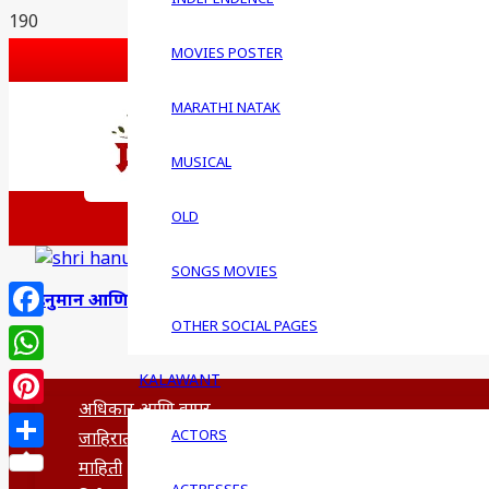
G PLUS
MOVIES POSTER
PINTEREST
BLOGSPOT
MARATHI NATAK
FEEDBACK
MUSICAL
WRITE FOR US
लेख पाठ
OLD
QUESTIONS
SONGS MOVIES
हनुमान आणि समर्थ रामदास
OTHER SOCIAL PAGES
Facebook
WhatsApp
KALAWANT
अधिकार आणि वापर
Pinterest
ACTORS
जाहिरात
Share
माहिती