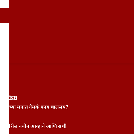
आराम
 साक्षीदार
रुणांच्या मनात नेमकं काय चाललंय?
्यांसमोरील नवीन आव्हाने आणि संधी