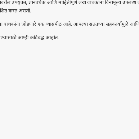
वरील उपयुक्त, ज्ञानवर्धक आणि माहितीपूर्ण लेख वाचकांना विनामूल्य उपलब्ध कर
काशित करत असतो.
ा वाचकांना जोडणारे एक व्यासपीठ आहे. आपल्या सततच्या सहकार्यामुळे आणि वि
ोचवण्यासाठी आम्ही कटिबद्ध आहोत.