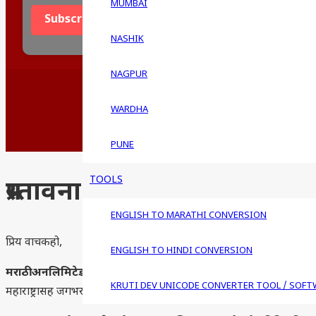
Address
MUMBAI
Subscribe
NASHIK
NAGPUR
मराठी अनलिमिटेड :
माझा महाराष्ट्राचे सूर. 
WARDHA
Browser support for this site: Interne
PUNE
TOOLS
प्रस्तावना
ENGLISH TO MARATHI CONVERSION
प्रिय वाचकहो,
ENGLISH TO HINDI CONVERSION
मराठी अनलिमिटेड
या संकेतस्थळाची सुरुवात सन २०१० मध्ये मराठी भाषा, सा
KRUTI DEV UNICODE CONVERTER TOOL / SOFT
महाराष्ट्रासह जगभरातील मराठी वाचकांचे प्रेम, विश्वास आणि भरभरून पा