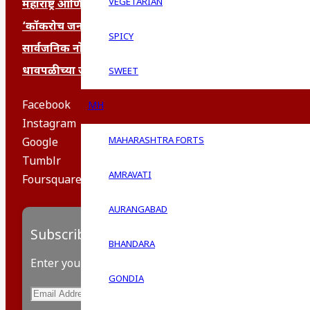
VEGETARIAN
महाराष्ट्र आणि संपूर्ण भारतातील शेतकऱ्यांना मान्सूनचे महत्त्व
‘कॉकरोच जनता पार्टी’ची वेबसाईट अचानक डाउन; सोशल मीडियाव
SPICY
सार्वजनिक नोंद: पेमेंट डिफॉल्ट प्रकरण – Kris Ankem [FFME]
धावपळीच्या जीवनात शांततेचा शोध – Meditation का आवश्य
SWEET
Facebook
MH
Instagram
MAHARASHTRA FORTS
Google
Tumblr
AMRAVATI
Foursquare
AURANGABAD
Subscribe to Blog via Email
BHANDARA
Enter your email address to subscribe to this blog and
GONDIA
Email