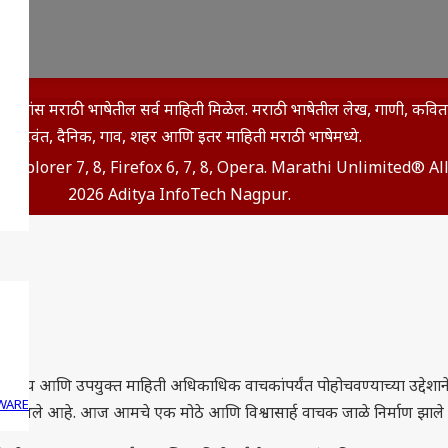
इथे आपणांस मराठी भाषेतील सर्व माहिती मिळेल. मराठी भाषेतील लेख, गाणी, कव
विचारवंत, दैनिक, गाव, शहर आणि इतर माहिती मराठी भाषेमध्ये.
t Explorer 7, 8, Firefox 6, 7, 8, Opera. Marathi Unlimited® A
2026 Aditya InfoTech Nagpur.
हित्य आणि उपयुक्त माहिती अधिकाधिक वाचकांपर्यंत पोहोचवण्याच्या उद्देशाने क
WARE
ठबळ लाभले आहे. आज आमचे एक मोठे आणि विश्वासार्ह वाचक जाळे निर्माण झाल