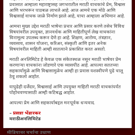
प्रवासात आम्हाला महाराष्ट्रासह जगभरातील मराठी वाचकांचे प्रेम, विश्वास
Polls Archive
आणि भरभरून पाठबळ लाभले आहे. आज आमचे एक मोठे आणि
Shop Unlimited
विश्वासार्ह वाचक जाळे निर्माण झाले आहे, याचा आम्हाला अभिमान आहे.
Thought For The Day
आमचा मुख्य उद्देश मराठी भाषेचा प्रचार आणि प्रसार करणे तसेच विविध
विषयांवरील उपयुक्त, ज्ञानवर्धक आणि माहितीपूर्ण लेख वाचकांना
सामान्य आजारांवर गावठी उपाय – घरच्या घरी मिळवा प्राथमिक
विनामूल्य उपलब्ध करून देणे हा आहे. शिक्षण, आरोग्य, तंत्रज्ञान,
आराम
व्यवसाय, शासन योजना, करिअर, संस्कृती आणि इतर अनेक
विषयांवरील माहिती आम्ही सातत्याने प्रकाशित करत असतो.
आजच्या युगातील तरुण पिढी कुठे हरवली?
मराठी अनलिमिटेड हे केवळ एक संकेतस्थळ नसून मराठी भाषेवर प्रेम
महाराष्ट्रातील किल्ल्यांचे महत्त्व : स्वराज्याच्या वैभवशाली इतिहासाचे
करणाऱ्या वाचकांना जोडणारे एक व्यासपीठ आहे. आपल्या सततच्या
साक्षीदार
सहकार्यामुळे आणि विश्वासामुळेच आम्ही हा प्रवास यशस्वीपणे पुढे चालू
ठेवू शकलो आहोत.
₹370 ची बिर्याणी” आणि हरवत चाललेली संवेदनशीलता : आजच्या
तरुणांच्या मनात नेमकं काय चाललंय?
यापुढेही दर्जेदार, विश्वासार्ह आणि उपयुक्त माहिती मराठी वाचकांपर्यंत
यश आणि आत्मविश्वास: स्वप्नांना वास्तवात बदलण्याची शक्ती
पोहोचवण्यासाठी आम्ही कटिबद्ध आहोत.
महाराष्ट्रातील बदलत्या हवामानाचा शेतीवर वाढता परिणाम:
आपल्या प्रेम आणि सहकार्याबद्दल मनःपूर्वक धन्यवाद.
शेतकऱ्यांसमोरील नवीन आव्हाने आणि संधी
–
प्रसन्ना भेंडारकर
महाराष्ट्र आणि संपूर्ण भारतातील शेतकऱ्यांना मान्सूनचे महत्त्व
मराठी अनलिमिटेड
‘कॉकरोच जनता पार्टी’ची वेबसाईट अचानक डाउन; सोशल
मीडियावर चर्चांना उधाण