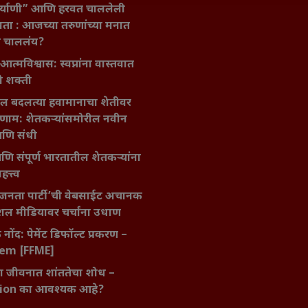
िर्याणी” आणि हरवत चाललेली
ता : आजच्या तरुणांच्या मनात
य चाललंय?
मविश्वास: स्वप्नांना वास्तवात
ी शक्ती
ातील बदलत्या हवामानाचा शेतीवर
णाम: शेतकऱ्यांसमोरील नवीन
आणि संधी
 आणि संपूर्ण भारतातील शेतकऱ्यांना
हत्त्व
जनता पार्टी’ची वेबसाईट अचानक
ल मीडियावर चर्चांना उधाण
नोंद: पेमेंट डिफॉल्ट प्रकरण –
kem [FFME]
ा जीवनात शांततेचा शोध –
ion का आवश्यक आहे?