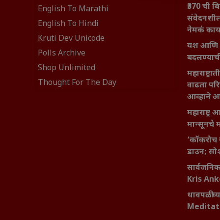
₹370 ची ब
English To Marathi
संवेदनशील
English To Hindi
नेमकं का
Kruti Dev Unicode
यश आणि आत्
Polls Archive
बदलण्याच
Shop Unlimited
महाराष्ट्र
Thought For The Day
वाढता परि
आव्हाने 
महाराष्ट्र
मान्सूनचे म
‘कॉकरोच 
डाउन; सोश
सार्वजनिक 
Kris An
धावपळीच्य
Meditat