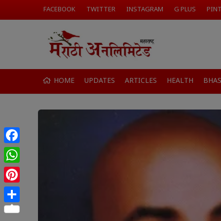
FACEBOOK
TWITTER
INSTAGRAM
G PLUS
PIN
HOME
UPDATES
ARTICLES
HEALTH
BHA
Facebook
WhatsApp
Pinterest
Share