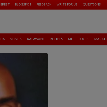
TEREST
BLOGSPOT
FEEDBACK
WRITE FOR US
QUESTIONS
SHA
MOVIES
KALAWANT
RECIPES
MH
TOOLS
MARATH