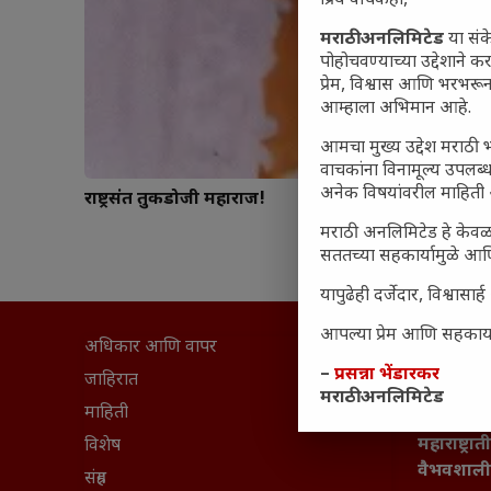
प्रिय वाचकहो,
मराठी अनलिमिटेड
या संक
पोहोचवण्याच्या उद्देशाने क
प्रेम, विश्वास आणि भरभर
आम्हाला अभिमान आहे.
आमचा मुख्य उद्देश मराठी भ
वाचकांना विनामूल्य उपलब्ध
अनेक विषयांवरील माहिती 
राष्ट्रसंत तुकडोजी महाराज!
मराठी अनलिमिटेड हे केवळ
सततच्या सहकार्यामुळे आणि
यापुढेही दर्जेदार, विश्वा
आपल्या प्रेम आणि सहकार्या
अधिकार आणि वापर
सामान्य आ
–
प्रसन्ना भेंडारकर
घरी मिळव
जाहिरात
मराठी अनलिमिटेड
आजच्या यु
माहिती
महाराष्ट्रात
विशेष
वैभवशाली 
संग्रह