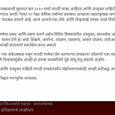
ेतस्थळाची सुरुवात सन २०१० मध्ये मराठी भाषा, साहित्य आणि उपयुक्त माहित
रण्यात आली. गेल्या १५ पेक्षा अधिक वर्षांच्या प्रवासात आम्हाला महाराष्ट्रासह
ून पाठबळ लाभले आहे. आज आमचे एक मोठे आणि विश्वासार्ह वाचक जाळे निर्म
ाषेचा प्रचार आणि प्रसार करणे तसेच विविध विषयांवरील उपयुक्त, ज्ञानवर्धक 
 करून देणे हा आहे. शिक्षण, आरोग्य, तंत्रज्ञान, व्यवसाय, शासन योजना, करि
आम्ही सातत्याने प्रकाशित करत असतो.
 एक संकेतस्थळ नसून मराठी भाषेवर प्रेम करणाऱ्या वाचकांना जोडणारे एक व
 विश्वासामुळेच आम्ही हा प्रवास यशस्वीपणे पुढे चालू ठेवू शकलो आहोत.
सार्ह आणि उपयुक्त माहिती मराठी वाचकांपर्यंत पोहोचवण्यासाठी आम्ही कटिबद्ध 
बद्दल मनःपूर्वक धन्यवाद.
जारांवर गावठी उपाय – घरच्या
ा प्राथमिक आराम
गातील तरुण पिढी कुठे हरवली?
ील किल्ल्यांचे महत्त्व : स्वराज्याच्या
इतिहासाचे साक्षीदार