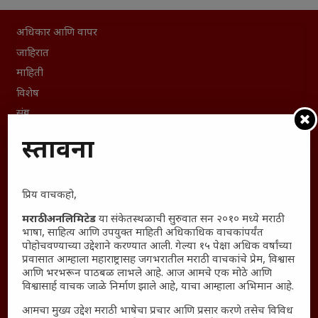
अधिकार आणि वापर
जाहिरात
माहिती
विशेष
संग्रह
English To Marathi
प्रस्तावना
English To Hindi
Kruti Dev Unicode
Polls Archive
प्रिय वाचकहो,
Shop Unlimited
मराठी अनलिमिटेड
या संकेतस्थळाची सुरुवात सन २०१० मध्ये मराठी
भाषा, साहित्य आणि उपयुक्त माहिती अधिकाधिक वाचकांपर्यंत
Thought For The Day
पोहोचवण्याच्या उद्देशाने करण्यात आली. गेल्या १५ पेक्षा अधिक वर्षांच्या
प्रवासात आम्हाला महाराष्ट्रासह जगभरातील मराठी वाचकांचे प्रेम, विश्वास
सामान्य आजारांवर गावठी उपाय – घरच्या घरी मिळवा प्राथमिक
आणि भरभरून पाठबळ लाभले आहे. आज आमचे एक मोठे आणि
आराम
विश्वासार्ह वाचक जाळे निर्माण झाले आहे, याचा आम्हाला अभिमान आहे.
आजच्या युगातील तरुण पिढी कुठे हरवली?
आमचा मुख्य उद्देश मराठी भाषेचा प्रचार आणि प्रसार करणे तसेच विविध