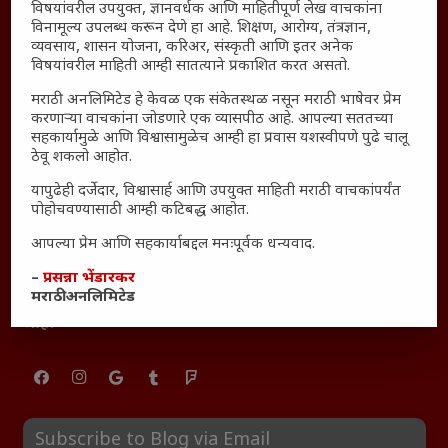
महाराष्ट्रातील किल्ल्यांचे महत्त्व : स्वराज्याच्या वैभवशाली इतिहासाचे
विषयांवरील उपयुक्त, ज्ञानवर्धक आणि माहितीपूर्ण लेख वाचकांना
विनामूल्य उपलब्ध करून देणे हा आहे. शिक्षण, आरोग्य, तंत्रज्ञान,
साक्षीदार
व्यवसाय, शासन योजना, करिअर, संस्कृती आणि इतर अनेक
₹370 ची बिर्याणी” आणि हरवत चाललेली संवेदनशीलता : आजच्या
विषयांवरील माहिती आम्ही सातत्याने प्रकाशित करत असतो.
तरुणांच्या मनात नेमकं काय चाललंय?
मराठी अनलिमिटेड हे केवळ एक संकेतस्थळ नसून मराठी भाषेवर प्रेम
यश आणि आत्मविश्वास: स्वप्नांना वास्तवात बदलण्याची शक्ती
करणाऱ्या वाचकांना जोडणारे एक व्यासपीठ आहे. आपल्या सततच्या
सहकार्यामुळे आणि विश्वासामुळेच आम्ही हा प्रवास यशस्वीपणे पुढे चालू
महाराष्ट्रातील बदलत्या हवामानाचा शेतीवर वाढता परिणाम:
ठेवू शकलो आहोत.
शेतकऱ्यांसमोरील नवीन आव्हाने आणि संधी
यापुढेही दर्जेदार, विश्वासार्ह आणि उपयुक्त माहिती मराठी वाचकांपर्यंत
महाराष्ट्र आणि संपूर्ण भारतातील शेतकऱ्यांना मान्सूनचे महत्त्व
पोहोचवण्यासाठी आम्ही कटिबद्ध आहोत.
‘कॉकरोच जनता पार्टी’ची वेबसाईट अचानक डाउन; सोशल
मीडियावर चर्चांना उधाण
आपल्या प्रेम आणि सहकार्याबद्दल मनःपूर्वक धन्यवाद.
सार्वजनिक नोंद: पेमेंट डिफॉल्ट प्रकरण – Kris Ankem [FFME]
–
प्रसन्ना भेंडारकर
मराठी अनलिमिटेड
धावपळीच्या जीवनात शांततेचा शोध – Meditation का आवश्यक
आहे?
Subscribe to Blog via Email