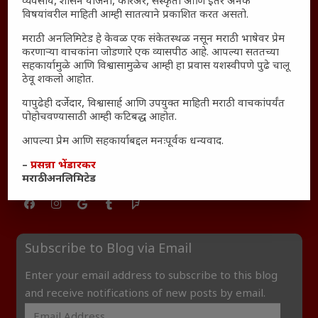
व्यवसाय, शासन योजना, करिअर, संस्कृती आणि इतर अनेक
विषयांवरील माहिती आम्ही सातत्याने प्रकाशित करत असतो.
यश आणि आत्मविश्वास: स्वप्नांना वास्तवात बदलण्याची शक्ती
महाराष्ट्रातील बदलत्या हवामानाचा शेतीवर वाढता परिणाम:
मराठी अनलिमिटेड हे केवळ एक संकेतस्थळ नसून मराठी भाषेवर प्रेम
शेतकऱ्यांसमोरील नवीन आव्हाने आणि संधी
करणाऱ्या वाचकांना जोडणारे एक व्यासपीठ आहे. आपल्या सततच्या
सहकार्यामुळे आणि विश्वासामुळेच आम्ही हा प्रवास यशस्वीपणे पुढे चालू
महाराष्ट्र आणि संपूर्ण भारतातील शेतकऱ्यांना मान्सूनचे महत्त्व
ठेवू शकलो आहोत.
‘कॉकरोच जनता पार्टी’ची वेबसाईट अचानक डाउन; सोशल
यापुढेही दर्जेदार, विश्वासार्ह आणि उपयुक्त माहिती मराठी वाचकांपर्यंत
मीडियावर चर्चांना उधाण
पोहोचवण्यासाठी आम्ही कटिबद्ध आहोत.
सार्वजनिक नोंद: पेमेंट डिफॉल्ट प्रकरण – Kris Ankem [FFME]
आपल्या प्रेम आणि सहकार्याबद्दल मनःपूर्वक धन्यवाद.
धावपळीच्या जीवनात शांततेचा शोध – Meditation का आवश्यक
–
प्रसन्ना भेंडारकर
आहे?
मराठी अनलिमिटेड
Subscribe to Blog via Email
Enter your email address to subscribe to this blog
and receive notifications of new posts by email.