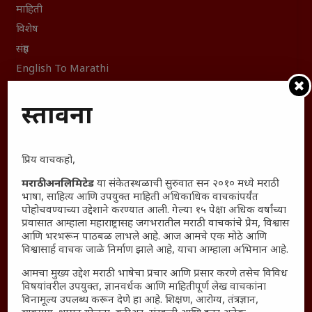
माहिती
विशेष
संग्रह
English To Marathi
English To Hindi
प्रस्तावना
Kruti Dev Unicode
Polls Archive
Shop Unlimited
प्रिय वाचकहो,
Thought For The Day
मराठी अनलिमिटेड
या संकेतस्थळाची सुरुवात सन २०१० मध्ये मराठी
भाषा, साहित्य आणि उपयुक्त माहिती अधिकाधिक वाचकांपर्यंत
सामान्य आजारांवर गावठी उपाय – घरच्या घरी मिळवा प्राथमिक
पोहोचवण्याच्या उद्देशाने करण्यात आली. गेल्या १५ पेक्षा अधिक वर्षांच्या
आराम
प्रवासात आम्हाला महाराष्ट्रासह जगभरातील मराठी वाचकांचे प्रेम, विश्वास
आजच्या युगातील तरुण पिढी कुठे हरवली?
आणि भरभरून पाठबळ लाभले आहे. आज आमचे एक मोठे आणि
विश्वासार्ह वाचक जाळे निर्माण झाले आहे, याचा आम्हाला अभिमान आहे.
महाराष्ट्रातील किल्ल्यांचे महत्त्व : स्वराज्याच्या वैभवशाली इतिहासाचे
साक्षीदार
आमचा मुख्य उद्देश मराठी भाषेचा प्रचार आणि प्रसार करणे तसेच विविध
विषयांवरील उपयुक्त, ज्ञानवर्धक आणि माहितीपूर्ण लेख वाचकांना
₹370 ची बिर्याणी” आणि हरवत चाललेली संवेदनशीलता : आजच्या
विनामूल्य उपलब्ध करून देणे हा आहे. शिक्षण, आरोग्य, तंत्रज्ञान,
तरुणांच्या मनात नेमकं काय चाललंय?