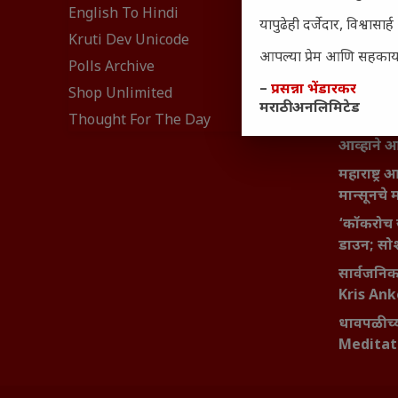
संवेदनशील
English To Hindi
नेमकं का
यापुढेही दर्जेदार, विश्वा
Kruti Dev Unicode
यश आणि आत्
आपल्या प्रेम आणि सहकार्या
Polls Archive
बदलण्याच
–
प्रसन्ना भेंडारकर
Shop Unlimited
महाराष्ट्र
मराठी अनलिमिटेड
Thought For The Day
वाढता परि
आव्हाने 
महाराष्ट्र
मान्सूनचे म
‘कॉकरोच 
डाउन; सोश
सार्वजनिक 
Kris An
धावपळीच्य
Meditat