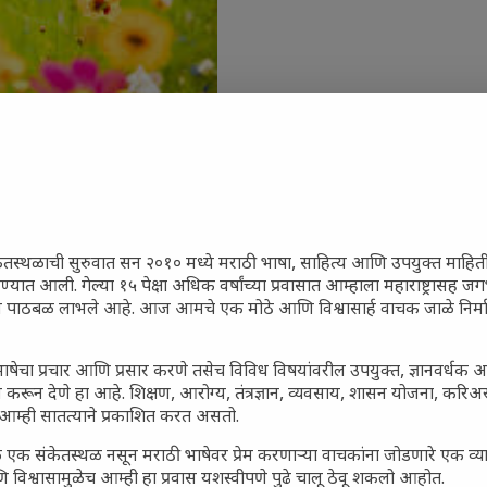
ेतस्थळाची सुरुवात सन २०१० मध्ये मराठी भाषा, साहित्य आणि उपयुक्त माहित
रण्यात आली. गेल्या १५ पेक्षा अधिक वर्षांच्या प्रवासात आम्हाला महाराष्ट्रासह
जारांवर गावठी उपाय – घरच्या
ून पाठबळ लाभले आहे. आज आमचे एक मोठे आणि विश्वासार्ह वाचक जाळे निर्म
ा प्राथमिक आराम
गातील तरुण पिढी कुठे हरवली?
ाषेचा प्रचार आणि प्रसार करणे तसेच विविध विषयांवरील उपयुक्त, ज्ञानवर्धक 
 करून देणे हा आहे. शिक्षण, आरोग्य, तंत्रज्ञान, व्यवसाय, शासन योजना, करि
ील किल्ल्यांचे महत्त्व : स्वराज्याच्या
आम्ही सातत्याने प्रकाशित करत असतो.
तिहासाचे साक्षीदार
 एक संकेतस्थळ नसून मराठी भाषेवर प्रेम करणाऱ्या वाचकांना जोडणारे एक व
िर्याणी” आणि हरवत चाललेली
 विश्वासामुळेच आम्ही हा प्रवास यशस्वीपणे पुढे चालू ठेवू शकलो आहोत.