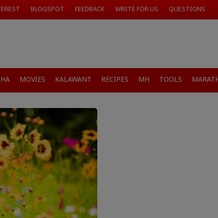
TEREST
BLOGSPOT
FEEDBACK
WRITE FOR US
QUESTIONS
SHA
MOVIES
KALAWANT
RECIPES
MH
TOOLS
MARATH