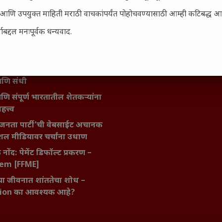
ता : आजच्या तरुणांच्या मनात
य चाललंय?
सार्ह आणि उपयुक्त माहिती मराठी वाचकांपर्यंत पोहोचवण्यासाठी आम्ही कटिबद्ध 
मविश्वास: स्वप्नांना वास्तवात
बद्दल मनःपूर्वक धन्यवाद.
ी शक्ती
ातील बदलत्या हवामानाचा शेतीवर
णाम: शेतकऱ्यांसमोरील नवीन
आणि संधी
 आणि संपूर्ण भारतातील शेतकऱ्यांना
हत्त्व
जनता पार्टी’ची वेबसाईट अचानक
ल मीडियावर चर्चांना उधाण
नोंद: पेमेंट डिफॉल्ट प्रकरण –
kem [FFME]
ा जीवनात शांततेचा शोध –
ion का आवश्यक आहे?