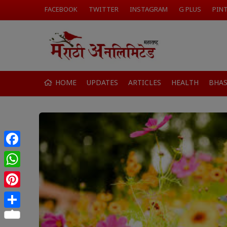
FACEBOOK
TWITTER
INSTAGRAM
G PLUS
PIN
HOME
UPDATES
ARTICLES
HEALTH
BHA
Facebook
WhatsApp
Pinterest
Share