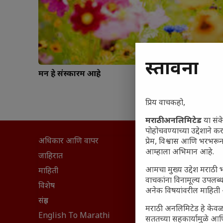
प्रस्तावना
मन हे संस्कारक्षम आहे
प्रिय वाचकहो,
मराठी अनलिमिटेड
या संक
पोहोचवण्याच्या उद्देशाने क
अधिकार आणि वापर
सामान्य आ
प्रेम, विश्वास आणि भरभर
आम्हाला अभिमान आहे.
घरी मिळव
जाहिरात
आजच्या यु
आमचा मुख्य उद्देश मराठी भ
माहिती
वाचकांना विनामूल्य उपलब्ध
महाराष्ट्रात
विशेष
अनेक विषयांवरील माहिती 
वैभवशाली इ
संग्रह
मराठी अनलिमिटेड हे केवळ
₹370 ची ब
English To Marathi
सततच्या सहकार्यामुळे आणि