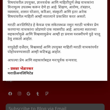
विषयांवरील उपयुक्त, ज्ञानवर्धक आणि माहितीपूर्ण लेख वाचकांना
महाराष्ट्रातील किल्ल्यांचे महत्त्व : स्वराज्याच्या वैभवशाली इतिहासाचे
विनामूल्य उपलब्ध करून देणे हा आहे. शिक्षण, आरोग्य, तंत्रज्ञान,
साक्षीदार
व्यवसाय, शासन योजना, करिअर, संस्कृती आणि इतर अनेक
₹370 ची बिर्याणी” आणि हरवत चाललेली संवेदनशीलता : आजच्या
विषयांवरील माहिती आम्ही सातत्याने प्रकाशित करत असतो.
तरुणांच्या मनात नेमकं काय चाललंय?
मराठी अनलिमिटेड हे केवळ एक संकेतस्थळ नसून मराठी भाषेवर प्रेम
यश आणि आत्मविश्वास: स्वप्नांना वास्तवात बदलण्याची शक्ती
करणाऱ्या वाचकांना जोडणारे एक व्यासपीठ आहे. आपल्या सततच्या
सहकार्यामुळे आणि विश्वासामुळेच आम्ही हा प्रवास यशस्वीपणे पुढे चालू
महाराष्ट्रातील बदलत्या हवामानाचा शेतीवर वाढता परिणाम:
ठेवू शकलो आहोत.
शेतकऱ्यांसमोरील नवीन आव्हाने आणि संधी
यापुढेही दर्जेदार, विश्वासार्ह आणि उपयुक्त माहिती मराठी वाचकांपर्यंत
महाराष्ट्र आणि संपूर्ण भारतातील शेतकऱ्यांना मान्सूनचे महत्त्व
पोहोचवण्यासाठी आम्ही कटिबद्ध आहोत.
‘कॉकरोच जनता पार्टी’ची वेबसाईट अचानक डाउन; सोशल
आपल्या प्रेम आणि सहकार्याबद्दल मनःपूर्वक धन्यवाद.
मीडियावर चर्चांना उधाण
सार्वजनिक नोंद: पेमेंट डिफॉल्ट प्रकरण – Kris Ankem [FFME]
–
प्रसन्ना भेंडारकर
मराठी अनलिमिटेड
धावपळीच्या जीवनात शांततेचा शोध – Meditation का आवश्यक
आहे?
Subscribe to Blog via Email