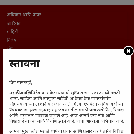
अधिकार आणि वापर
जाहिरात
माहिती
विशेष
संग्रह
English To Marathi
प्रस्तावना
English To Hindi
Kruti Dev Unicode
प्रिय वाचकहो,
Polls Archive
Shop Unlimited
मराठी अनलिमिटेड
या संकेतस्थळाची सुरुवात सन २०१० मध्ये मराठी
भाषा, साहित्य आणि उपयुक्त माहिती अधिकाधिक वाचकांपर्यंत
Thought For The Day
पोहोचवण्याच्या उद्देशाने करण्यात आली. गेल्या १५ पेक्षा अधिक वर्षांच्या
प्रवासात आम्हाला महाराष्ट्रासह जगभरातील मराठी वाचकांचे प्रेम, विश्वास
सामान्य आजारांवर गावठी उपाय – घरच्या घरी मिळवा प्राथमिक
आणि भरभरून पाठबळ लाभले आहे. आज आमचे एक मोठे आणि
आराम
विश्वासार्ह वाचक जाळे निर्माण झाले आहे, याचा आम्हाला अभिमान आहे.
आजच्या युगातील तरुण पिढी कुठे हरवली?
आमचा मुख्य उद्देश मराठी भाषेचा प्रचार आणि प्रसार करणे तसेच विविध