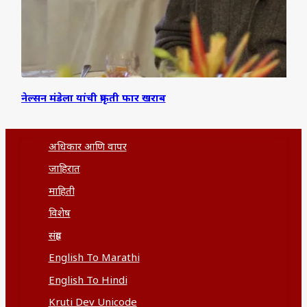
नेल्सन मंडेला यांची प्रकृती फार खराब
अधिकार आणि वापर
जाहिरात
माहिती
विशेष
संग्रह
English To Marathi
English To Hindi
Kruti Dev Unicode