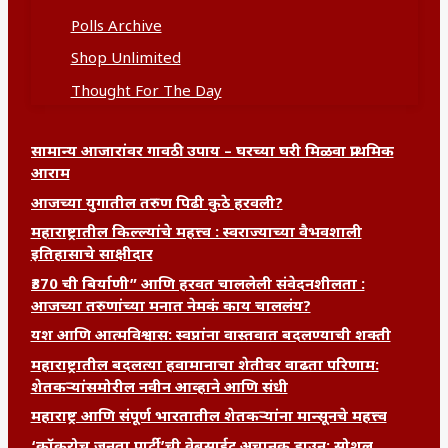
Polls Archive
Shop Unlimited
Thought For The Day
सामान्य आजारांवर गावठी उपाय – घरच्या घरी मिळवा प्राथमिक
आराम
आजच्या युगातील तरुण पिढी कुठे हरवली?
महाराष्ट्रातील किल्ल्यांचे महत्त्व : स्वराज्याच्या वैभवशाली
इतिहासाचे साक्षीदार
₹370 ची बिर्याणी” आणि हरवत चाललेली संवेदनशीलता :
आजच्या तरुणांच्या मनात नेमकं काय चाललंय?
यश आणि आत्मविश्वास: स्वप्नांना वास्तवात बदलण्याची शक्ती
महाराष्ट्रातील बदलत्या हवामानाचा शेतीवर वाढता परिणाम:
शेतकऱ्यांसमोरील नवीन आव्हाने आणि संधी
महाराष्ट्र आणि संपूर्ण भारतातील शेतकऱ्यांना मान्सूनचे महत्त्व
‘कॉकरोच जनता पार्टी’ची वेबसाईट अचानक डाउन; सोशल