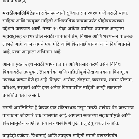
प्रिय वाचकहो,
मराठी अनलिमिटेड
या संकेतस्थळाची सुरुवात सन २०१० मध्ये मराठी भाषा,
साहित्य आणि उपयुक्त माहिती अधिकाधिक वाचकांपर्यंत पोहोचवण्याच्या
उद्देशाने करण्यात आली. गेल्या १५ पेक्षा अधिक वर्षांच्या प्रवासात आम्हाला
महाराष्ट्रासह जगभरातील मराठी वाचकांचे प्रेम, विश्वास आणि भरभरून पाठबळ
लाभले आहे. आज आमचे एक मोठे आणि विश्वासार्ह वाचक जाळे निर्माण झाले
आहे, याचा आम्हाला अभिमान आहे.
आमचा मुख्य उद्देश मराठी भाषेचा प्रचार आणि प्रसार करणे तसेच विविध
विषयांवरील उपयुक्त, ज्ञानवर्धक आणि माहितीपूर्ण लेख वाचकांना विनामूल्य
उपलब्ध करून देणे हा आहे. शिक्षण, आरोग्य, तंत्रज्ञान, व्यवसाय, शासन योजना,
करिअर, संस्कृती आणि इतर अनेक विषयांवरील माहिती आम्ही सातत्याने
प्रकाशित करत असतो.
मराठी अनलिमिटेड हे केवळ एक संकेतस्थळ नसून मराठी भाषेवर प्रेम करणाऱ्या
वाचकांना जोडणारे एक व्यासपीठ आहे. आपल्या सततच्या सहकार्यामुळे आणि
विश्वासामुळेच आम्ही हा प्रवास यशस्वीपणे पुढे चालू ठेवू शकलो आहोत.
यापुढेही दर्जेदार, विश्वासार्ह आणि उपयुक्त माहिती मराठी वाचकांपर्यंत