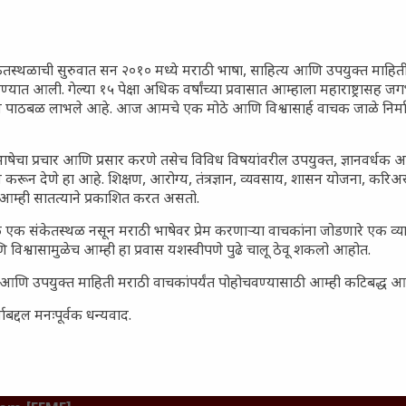
गातील तरुण पिढी कुठे हरवली?
ील किल्ल्यांचे महत्त्व : स्वराज्याच्या
इतिहासाचे साक्षीदार
ेतस्थळाची सुरुवात सन २०१० मध्ये मराठी भाषा, साहित्य आणि उपयुक्त माहित
रण्यात आली. गेल्या १५ पेक्षा अधिक वर्षांच्या प्रवासात आम्हाला महाराष्ट्रासह
िर्याणी” आणि हरवत चाललेली
ून पाठबळ लाभले आहे. आज आमचे एक मोठे आणि विश्वासार्ह वाचक जाळे निर्म
ता : आजच्या तरुणांच्या मनात
य चाललंय?
ाषेचा प्रचार आणि प्रसार करणे तसेच विविध विषयांवरील उपयुक्त, ज्ञानवर्धक 
मविश्वास: स्वप्नांना वास्तवात
 करून देणे हा आहे. शिक्षण, आरोग्य, तंत्रज्ञान, व्यवसाय, शासन योजना, करि
ी शक्ती
आम्ही सातत्याने प्रकाशित करत असतो.
ातील बदलत्या हवामानाचा शेतीवर
 एक संकेतस्थळ नसून मराठी भाषेवर प्रेम करणाऱ्या वाचकांना जोडणारे एक व
णाम: शेतकऱ्यांसमोरील नवीन
 विश्वासामुळेच आम्ही हा प्रवास यशस्वीपणे पुढे चालू ठेवू शकलो आहोत.
आणि संधी
सार्ह आणि उपयुक्त माहिती मराठी वाचकांपर्यंत पोहोचवण्यासाठी आम्ही कटिबद्ध 
 आणि संपूर्ण भारतातील शेतकऱ्यांना
हत्त्व
बद्दल मनःपूर्वक धन्यवाद.
जनता पार्टी’ची वेबसाईट अचानक
ल मीडियावर चर्चांना उधाण
नोंद: पेमेंट डिफॉल्ट प्रकरण –