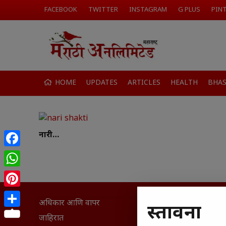
FACEBOOK
TWITTER
INSTAGRAM
G PLUS
PIN
HOME
UPDATES
ARTICLES
HEALTH
BHA
नारी…
Facebook
WhatsApp
Pinterest
अधिकार आणि वापर
सामान्य आ
प्रस्तावना
Share
घरी मिळव
जाहिरात