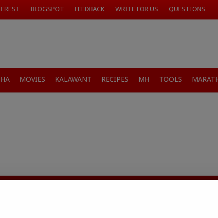
TEREST
BLOGSPOT
FEEDBACK
WRITE FOR US
QUESTIONS
SHA
MOVIES
KALAWANT
RECIPES
MH
TOOLS
MARATH
जारांवर गावठी उपाय – घरच्या
ा प्राथमिक आराम