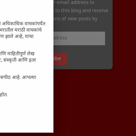
Enter your email address to
subscribe to this blog and receive
notifications of new posts by
ी अधिकाधिक वाचकांपर्यंत
email.
 जगभरातील मराठी वाचकांचे
ाण झाले आहे, याचा
आणि माहितीपूर्ण लेख
Subscribe
अर, संस्कृती आणि इतर
्यासपीठ आहे. आपल्या
आहोत.