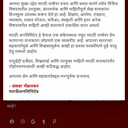
आमचा मुख्य उद्देश मराठी भाषेचा प्रचार आणि प्रसार करणे तसेच विविध
आजच्या युगातील तरुण पिढी कुठे हरवली?
विषयांवरील उपयुक्त, ज्ञानवर्धक आणि माहितीपूर्ण लेख वाचकांना
विनामूल्य उपलब्ध करून देणे हा आहे. शिक्षण, आरोग्य, तंत्रज्ञान,
महाराष्ट्रातील किल्ल्यांचे महत्त्व : स्वराज्याच्या वैभवशाली इतिहासाचे
व्यवसाय, शासन योजना, करिअर, संस्कृती आणि इतर अनेक
साक्षीदार
विषयांवरील माहिती आम्ही सातत्याने प्रकाशित करत असतो.
₹370 ची बिर्याणी” आणि हरवत चाललेली संवेदनशीलता : आजच्या
मराठी अनलिमिटेड हे केवळ एक संकेतस्थळ नसून मराठी भाषेवर प्रेम
तरुणांच्या मनात नेमकं काय चाललंय?
करणाऱ्या वाचकांना जोडणारे एक व्यासपीठ आहे. आपल्या सततच्या
यश आणि आत्मविश्वास: स्वप्नांना वास्तवात बदलण्याची शक्ती
सहकार्यामुळे आणि विश्वासामुळेच आम्ही हा प्रवास यशस्वीपणे पुढे चालू
ठेवू शकलो आहोत.
महाराष्ट्रातील बदलत्या हवामानाचा शेतीवर वाढता परिणाम:
शेतकऱ्यांसमोरील नवीन आव्हाने आणि संधी
यापुढेही दर्जेदार, विश्वासार्ह आणि उपयुक्त माहिती मराठी वाचकांपर्यंत
पोहोचवण्यासाठी आम्ही कटिबद्ध आहोत.
महाराष्ट्र आणि संपूर्ण भारतातील शेतकऱ्यांना मान्सूनचे महत्त्व
आपल्या प्रेम आणि सहकार्याबद्दल मनःपूर्वक धन्यवाद.
‘कॉकरोच जनता पार्टी’ची वेबसाईट अचानक डाउन; सोशल
मीडियावर चर्चांना उधाण
–
प्रसन्ना भेंडारकर
सार्वजनिक नोंद: पेमेंट डिफॉल्ट प्रकरण – Kris Ankem [FFME]
मराठी अनलिमिटेड
धावपळीच्या जीवनात शांततेचा शोध – Meditation का आवश्यक
आहे?