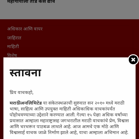
महागायीला तोंड कसे द्यावे
अधिकार आणि वापर
जाहिरात
माहिती
विशेष
संग्रह
प्रस्तावना
English To Marathi
English To Hindi
Kruti Dev Unicode
प्रिय वाचकहो,
Polls Archive
मराठी अनलिमिटेड
या संकेतस्थळाची सुरुवात सन २०१० मध्ये मराठी
Shop Unlimited
भाषा, साहित्य आणि उपयुक्त माहिती अधिकाधिक वाचकांपर्यंत
पोहोचवण्याच्या उद्देशाने करण्यात आली. गेल्या १५ पेक्षा अधिक वर्षांच्या
Thought For The Day
प्रवासात आम्हाला महाराष्ट्रासह जगभरातील मराठी वाचकांचे प्रेम, विश्वास
आणि भरभरून पाठबळ लाभले आहे. आज आमचे एक मोठे आणि
सामान्य आजारांवर गावठी उपाय – घरच्या घरी मिळवा प्राथमिक
विश्वासार्ह वाचक जाळे निर्माण झाले आहे, याचा आम्हाला अभिमान आहे.
आराम