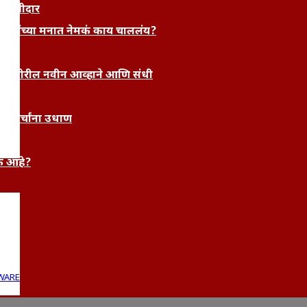
 साक्षीदार
रुणांच्या मनात नेमकं काय चाललंय?
्यांसमोरील नवीन आव्हाने आणि संधी
र चर्चांना उधाण
क आहे?
WARE