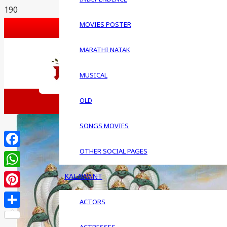
G PLUS
MOVIES POSTER
PINTEREST
BLOGSPOT
MARATHI NATAK
FEEDBACK
MUSICAL
WRITE FOR US
लेख पाठ
OLD
QUESTIONS
SONGS MOVIES
OTHER SOCIAL PAGES
Facebook
WhatsApp
KALAWANT
Pinterest
ACTORS
Share