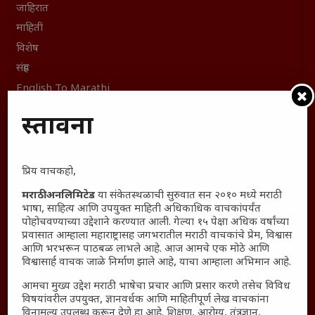
जाहिरात
माहिती
विशेष
संग्रह
English To Marathi
English To Hindi
प्रस्तावना
Kruti Dev Unicode
Polls Archive
Shop Unlimited
प्रिय वाचकहो,
Thought For The Day
मराठी अनलिमिटेड
या संकेतस्थळाची सुरुवात सन २०१० मध्ये मराठी
भाषा, साहित्य आणि उपयुक्त माहिती अधिकाधिक वाचकांपर्यंत
सामान्य आजारांवर गावठी उपाय – घरच्या घरी मिळवा प्राथमिक
पोहोचवण्याच्या उद्देशाने करण्यात आली. गेल्या १५ पेक्षा अधिक वर्षांच्या
आराम
प्रवासात आम्हाला महाराष्ट्रासह जगभरातील मराठी वाचकांचे प्रेम, विश्वास
आणि भरभरून पाठबळ लाभले आहे. आज आमचे एक मोठे आणि
आजच्या युगातील तरुण पिढी कुठे हरवली?
विश्वासार्ह वाचक जाळे निर्माण झाले आहे, याचा आम्हाला अभिमान आहे.
महाराष्ट्रातील किल्ल्यांचे महत्त्व : स्वराज्याच्या वैभवशाली इतिहासाचे
आमचा मुख्य उद्देश मराठी भाषेचा प्रचार आणि प्रसार करणे तसेच विविध
साक्षीदार
विषयांवरील उपयुक्त, ज्ञानवर्धक आणि माहितीपूर्ण लेख वाचकांना
₹370 ची बिर्याणी” आणि हरवत चाललेली संवेदनशीलता : आजच्या
विनामूल्य उपलब्ध करून देणे हा आहे. शिक्षण, आरोग्य, तंत्रज्ञान,