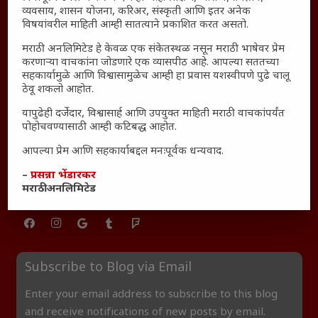
व्यवसाय, शासन योजना, करिअर, संस्कृती आणि इतर अनेक
तरुणांच्या मनात नेमकं काय चाललंय?
विषयांवरील माहिती आम्ही सातत्याने प्रकाशित करत असतो.
यश आणि आत्मविश्वास: स्वप्नांना वास्तवात बदलण्याची शक्ती
मराठी अनलिमिटेड हे केवळ एक संकेतस्थळ नसून मराठी भाषेवर प्रेम
महाराष्ट्रातील बदलत्या हवामानाचा शेतीवर वाढता परिणाम:
करणाऱ्या वाचकांना जोडणारे एक व्यासपीठ आहे. आपल्या सततच्या
शेतकऱ्यांसमोरील नवीन आव्हाने आणि संधी
सहकार्यामुळे आणि विश्वासामुळेच आम्ही हा प्रवास यशस्वीपणे पुढे चालू
ठेवू शकलो आहोत.
महाराष्ट्र आणि संपूर्ण भारतातील शेतकऱ्यांना मान्सूनचे महत्त्व
‘कॉकरोच जनता पार्टी’ची वेबसाईट अचानक डाउन; सोशल
यापुढेही दर्जेदार, विश्वासार्ह आणि उपयुक्त माहिती मराठी वाचकांपर्यंत
पोहोचवण्यासाठी आम्ही कटिबद्ध आहोत.
मीडियावर चर्चांना उधाण
सार्वजनिक नोंद: पेमेंट डिफॉल्ट प्रकरण – Kris Ankem [FFME]
आपल्या प्रेम आणि सहकार्याबद्दल मनःपूर्वक धन्यवाद.
धावपळीच्या जीवनात शांततेचा शोध – Meditation का आवश्यक
–
प्रसन्ना भेंडारकर
आहे?
मराठी अनलिमिटेड
Subscribe to Blog via Email
Enter your email address to subscribe to this blog
and receive notifications of new posts by email.