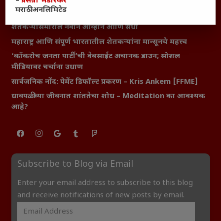
–
प्रसन्ना भेंडारकर
यश आणि आत्मविश्वास: स्वप्नांना वास्तवात बदलण्याची शक्ती
मराठी अनलिमिटेड
महाराष्ट्रातील बदलत्या हवामानाचा शेतीवर वाढता परिणाम:
शेतकऱ्यांसमोरील नवीन आव्हाने आणि संधी
महाराष्ट्र आणि संपूर्ण भारतातील शेतकऱ्यांना मान्सूनचे महत्त्व
‘कॉकरोच जनता पार्टी’ची वेबसाईट अचानक डाउन; सोशल
मीडियावर चर्चांना उधाण
सार्वजनिक नोंद: पेमेंट डिफॉल्ट प्रकरण – Kris Ankem [FFME]
धावपळीच्या जीवनात शांततेचा शोध – Meditation का आवश्यक
आहे?
Subscribe to Blog via Email
Enter your email address to subscribe to this blog
and receive notifications of new posts by email.