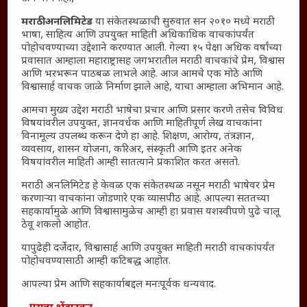
विशेष
मराठी अनलिमिटेड
या संकेतस्थळाची सुरुवात सन २०१० मध्ये मराठी
भाषा, साहित्य आणि उपयुक्त माहिती अधिकाधिक वाचकांपर्यंत
संग्रह
पोहोचवण्याच्या उद्देशाने करण्यात आली. गेल्या १५ पेक्षा अधिक वर्षांच्या
English To Marathi
प्रवासात आम्हाला महाराष्ट्रासह जगभरातील मराठी वाचकांचे प्रेम, विश्वास
आणि भरभरून पाठबळ लाभले आहे. आज आमचे एक मोठे आणि
English To Hindi
विश्वासार्ह वाचक जाळे निर्माण झाले आहे, याचा आम्हाला अभिमान आहे.
Kruti Dev Unicode
आमचा मुख्य उद्देश मराठी भाषेचा प्रचार आणि प्रसार करणे तसेच विविध
Polls Archive
विषयांवरील उपयुक्त, ज्ञानवर्धक आणि माहितीपूर्ण लेख वाचकांना
Shop Unlimited
विनामूल्य उपलब्ध करून देणे हा आहे. शिक्षण, आरोग्य, तंत्रज्ञान,
व्यवसाय, शासन योजना, करिअर, संस्कृती आणि इतर अनेक
Thought For The Day
विषयांवरील माहिती आम्ही सातत्याने प्रकाशित करत असतो.
सामान्य आजारांवर गावठी उपाय – घरच्या घरी मिळवा प्राथमिक
मराठी अनलिमिटेड हे केवळ एक संकेतस्थळ नसून मराठी भाषेवर प्रेम
आराम
करणाऱ्या वाचकांना जोडणारे एक व्यासपीठ आहे. आपल्या सततच्या
सहकार्यामुळे आणि विश्वासामुळेच आम्ही हा प्रवास यशस्वीपणे पुढे चालू
आजच्या युगातील तरुण पिढी कुठे हरवली?
ठेवू शकलो आहोत.
महाराष्ट्रातील किल्ल्यांचे महत्त्व : स्वराज्याच्या वैभवशाली इतिहासाचे
यापुढेही दर्जेदार, विश्वासार्ह आणि उपयुक्त माहिती मराठी वाचकांपर्यंत
साक्षीदार
पोहोचवण्यासाठी आम्ही कटिबद्ध आहोत.
₹370 ची बिर्याणी” आणि हरवत चाललेली संवेदनशीलता : आजच्या
आपल्या प्रेम आणि सहकार्याबद्दल मनःपूर्वक धन्यवाद.
तरुणांच्या मनात नेमकं काय चाललंय?