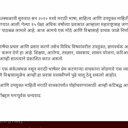
ील किल्ल्यांचे महत्त्व : स्वराज्याच्या
इतिहासाचे साक्षीदार
ेतस्थळाची सुरुवात सन २०१० मध्ये मराठी भाषा, साहित्य आणि उपयुक्त माहित
िर्याणी” आणि हरवत चाललेली
रण्यात आली. गेल्या १५ पेक्षा अधिक वर्षांच्या प्रवासात आम्हाला महाराष्ट्रासह
ता : आजच्या तरुणांच्या मनात
ून पाठबळ लाभले आहे. आज आमचे एक मोठे आणि विश्वासार्ह वाचक जाळे निर्म
य चाललंय?
मविश्वास: स्वप्नांना वास्तवात
ाषेचा प्रचार आणि प्रसार करणे तसेच विविध विषयांवरील उपयुक्त, ज्ञानवर्धक 
ी शक्ती
 करून देणे हा आहे. शिक्षण, आरोग्य, तंत्रज्ञान, व्यवसाय, शासन योजना, करि
आम्ही सातत्याने प्रकाशित करत असतो.
ातील बदलत्या हवामानाचा शेतीवर
णाम: शेतकऱ्यांसमोरील नवीन
 एक संकेतस्थळ नसून मराठी भाषेवर प्रेम करणाऱ्या वाचकांना जोडणारे एक व
आणि संधी
 विश्वासामुळेच आम्ही हा प्रवास यशस्वीपणे पुढे चालू ठेवू शकलो आहोत.
 आणि संपूर्ण भारतातील शेतकऱ्यांना
सार्ह आणि उपयुक्त माहिती मराठी वाचकांपर्यंत पोहोचवण्यासाठी आम्ही कटिबद्ध 
हत्त्व
बद्दल मनःपूर्वक धन्यवाद.
जनता पार्टी’ची वेबसाईट अचानक
ल मीडियावर चर्चांना उधाण
नोंद: पेमेंट डिफॉल्ट प्रकरण –
kem [FFME]