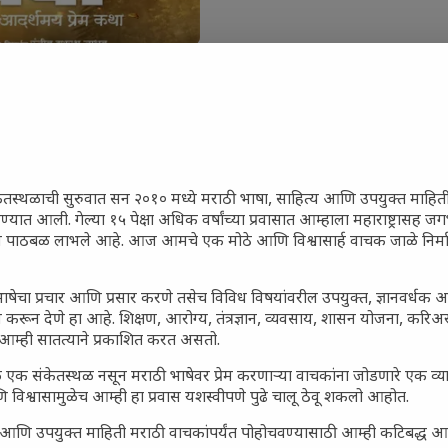
जारांवर गावठी उपाय – घरच्या
ेतस्थळाची सुरुवात सन २०१० मध्ये मराठी भाषा, साहित्य आणि उपयुक्त माहित
रण्यात आली. गेल्या १५ पेक्षा अधिक वर्षांच्या प्रवासात आम्हाला महाराष्ट्रासह
ा प्राथमिक आराम
ून पाठबळ लाभले आहे. आज आमचे एक मोठे आणि विश्वासार्ह वाचक जाळे निर्म
गातील तरुण पिढी कुठे हरवली?
ील किल्ल्यांचे महत्त्व : स्वराज्याच्या
ाषेचा प्रचार आणि प्रसार करणे तसेच विविध विषयांवरील उपयुक्त, ज्ञानवर्धक 
इतिहासाचे साक्षीदार
 करून देणे हा आहे. शिक्षण, आरोग्य, तंत्रज्ञान, व्यवसाय, शासन योजना, करि
आम्ही सातत्याने प्रकाशित करत असतो.
िर्याणी” आणि हरवत चाललेली
ता : आजच्या तरुणांच्या मनात
 एक संकेतस्थळ नसून मराठी भाषेवर प्रेम करणाऱ्या वाचकांना जोडणारे एक व
य चाललंय?
 विश्वासामुळेच आम्ही हा प्रवास यशस्वीपणे पुढे चालू ठेवू शकलो आहोत.
मविश्वास: स्वप्नांना वास्तवात
सार्ह आणि उपयुक्त माहिती मराठी वाचकांपर्यंत पोहोचवण्यासाठी आम्ही कटिबद्ध 
ी शक्ती