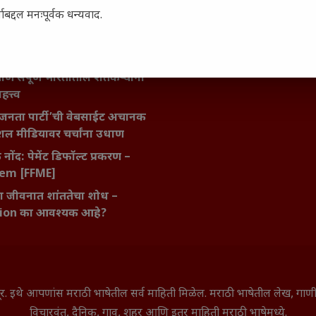
बद्दल मनःपूर्वक धन्यवाद.
ातील बदलत्या हवामानाचा शेतीवर
णाम: शेतकऱ्यांसमोरील नवीन
आणि संधी
 आणि संपूर्ण भारतातील शेतकऱ्यांना
हत्त्व
जनता पार्टी’ची वेबसाईट अचानक
ल मीडियावर चर्चांना उधाण
नोंद: पेमेंट डिफॉल्ट प्रकरण –
kem [FFME]
ा जीवनात शांततेचा शोध –
ion का आवश्यक आहे?
े सूर. इथे आपणांस मराठी भाषेतील सर्व माहिती मिळेल. मराठी भाषेतील लेख, ग
विचारवंत, दैनिक, गाव, शहर आणि इतर माहिती मराठी भाषेमध्ये.