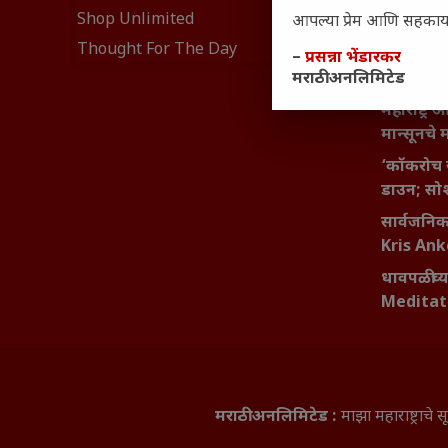
Shop Unlimited
आपल्या प्रेम आणि सहकार्या
महाराष्ट्र
Thought For The Day
वाढता परि
–
प्रसन्ना भेंडारकर
आव्हाने 
मराठी अनलिमिटेड
महाराष्ट्र
मान्सूनचे म
‘कॉकरोच 
डाउन; सोश
सार्वजनिक 
Kris An
धावपळीच्य
Meditat
मराठी अनलिमिटेड :
माझा महाराष्ट्राच