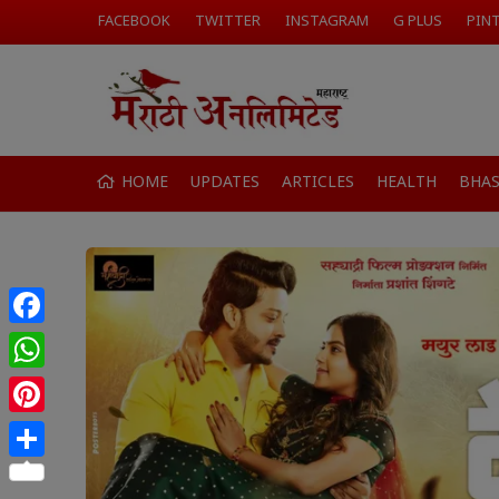
FACEBOOK
TWITTER
INSTAGRAM
G PLUS
PIN
HOME
UPDATES
ARTICLES
HEALTH
BHA
Facebook
WhatsApp
Pinterest
Share