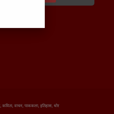
ाणी, कविता, वाचन, पाककला, इतिहास, थोर