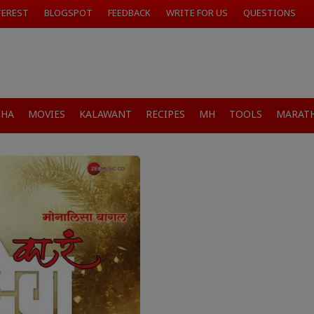
TEREST
BLOGSPOT
FEEDBACK
WRITE FOR US
QUESTIONS
SHA
MOVIES
KALAWANT
RECIPES
MH
TOOLS
MARATH