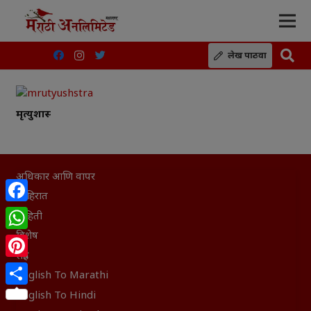
लेख पाठवा
मृत्युशास्त्र
अधिकार आणि वापर
जाहिरात
Facebook
माहिती
विशेष
WhatsApp
संग्रह
Pinterest
English To Marathi
Share
English To Hindi