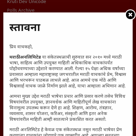
Kruti Dev Unicode
Polls Archive
Shop Unlimited
प्रस्तावना
Thought For The Day
सामान्य आजारांवर गावठी उपाय – घरच्या घरी मिळवा प्राथमिक
प्रिय वाचकहो,
आराम
आजच्या युगातील तरुण पिढी कुठे हरवली?
मराठी अनलिमिटेड
या संकेतस्थळाची सुरुवात सन २०१० मध्ये मराठी
भाषा, साहित्य आणि उपयुक्त माहिती अधिकाधिक वाचकांपर्यंत
महाराष्ट्रातील किल्ल्यांचे महत्त्व : स्वराज्याच्या वैभवशाली इतिहासाचे
पोहोचवण्याच्या उद्देशाने करण्यात आली. गेल्या १५ पेक्षा अधिक वर्षांच्या
साक्षीदार
प्रवासात आम्हाला महाराष्ट्रासह जगभरातील मराठी वाचकांचे प्रेम, विश्वास
आणि भरभरून पाठबळ लाभले आहे. आज आमचे एक मोठे आणि
₹370 ची बिर्याणी” आणि हरवत चाललेली संवेदनशीलता : आजच्या
विश्वासार्ह वाचक जाळे निर्माण झाले आहे, याचा आम्हाला अभिमान आहे.
तरुणांच्या मनात नेमकं काय चाललंय?
आमचा मुख्य उद्देश मराठी भाषेचा प्रचार आणि प्रसार करणे तसेच विविध
यश आणि आत्मविश्वास: स्वप्नांना वास्तवात बदलण्याची शक्ती
विषयांवरील उपयुक्त, ज्ञानवर्धक आणि माहितीपूर्ण लेख वाचकांना
महाराष्ट्रातील बदलत्या हवामानाचा शेतीवर वाढता परिणाम:
विनामूल्य उपलब्ध करून देणे हा आहे. शिक्षण, आरोग्य, तंत्रज्ञान,
शेतकऱ्यांसमोरील नवीन आव्हाने आणि संधी
व्यवसाय, शासन योजना, करिअर, संस्कृती आणि इतर अनेक
विषयांवरील माहिती आम्ही सातत्याने प्रकाशित करत असतो.
महाराष्ट्र आणि संपूर्ण भारतातील शेतकऱ्यांना मान्सूनचे महत्त्व
मराठी अनलिमिटेड हे केवळ एक संकेतस्थळ नसून मराठी भाषेवर प्रेम
‘कॉकरोच जनता पार्टी’ची वेबसाईट अचानक डाउन; सोशल
करणाऱ्या वाचकांना जोडणारे एक व्यासपीठ आहे. आपल्या सततच्या