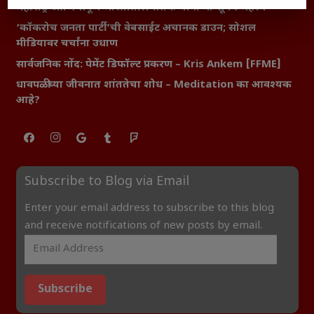
महाराष्ट्र आणि संपूर्ण भारतातील शेतकऱ्यांना मान्सूनचे महत्त्व
‘कॉकरोच जनता पार्टी’ची वेबसाईट अचानक डाउन; सोशल
मीडियावर चर्चांना उधाण
सार्वजनिक नोंद: पेमेंट डिफॉल्ट प्रकरण – Kris Ankem [FFME]
धावपळीच्या जीवनात शांततेचा शोध – Meditation का आवश्यक
आहे?
Subscribe to Blog via Email
Enter your email address to subscribe to this blog
and receive notifications of new posts by email.
Subscribe