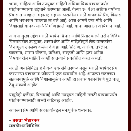
English To Marathi
भाषा, साहित्य आणि उपयुक्त माहिती अधिकाधिक वाचकांपर्यंत
पोहोचवण्याच्या उद्देशाने करण्यात आली. गेल्या १५ पेक्षा अधिक वर्षांच्या
English To Hindi
प्रवासात आम्हाला महाराष्ट्रासह जगभरातील मराठी वाचकांचे प्रेम, विश्वास
Kruti Dev Unicode
आणि भरभरून पाठबळ लाभले आहे. आज आमचे एक मोठे आणि
विश्वासार्ह वाचक जाळे निर्माण झाले आहे, याचा आम्हाला अभिमान आहे.
Polls Archive
Shop Unlimited
आमचा मुख्य उद्देश मराठी भाषेचा प्रचार आणि प्रसार करणे तसेच विविध
विषयांवरील उपयुक्त, ज्ञानवर्धक आणि माहितीपूर्ण लेख वाचकांना
Thought For The Day
विनामूल्य उपलब्ध करून देणे हा आहे. शिक्षण, आरोग्य, तंत्रज्ञान,
व्यवसाय, शासन योजना, करिअर, संस्कृती आणि इतर अनेक
सामान्य आजारांवर गावठी उपाय – घरच्या घरी मिळवा प्राथमिक
विषयांवरील माहिती आम्ही सातत्याने प्रकाशित करत असतो.
आराम
मराठी अनलिमिटेड हे केवळ एक संकेतस्थळ नसून मराठी भाषेवर प्रेम
आजच्या युगातील तरुण पिढी कुठे हरवली?
करणाऱ्या वाचकांना जोडणारे एक व्यासपीठ आहे. आपल्या सततच्या
सहकार्यामुळे आणि विश्वासामुळेच आम्ही हा प्रवास यशस्वीपणे पुढे चालू
महाराष्ट्रातील किल्ल्यांचे महत्त्व : स्वराज्याच्या वैभवशाली इतिहासाचे
ठेवू शकलो आहोत.
साक्षीदार
यापुढेही दर्जेदार, विश्वासार्ह आणि उपयुक्त माहिती मराठी वाचकांपर्यंत
₹370 ची बिर्याणी” आणि हरवत चाललेली संवेदनशीलता : आजच्या
पोहोचवण्यासाठी आम्ही कटिबद्ध आहोत.
तरुणांच्या मनात नेमकं काय चाललंय?
यश आणि आत्मविश्वास: स्वप्नांना वास्तवात बदलण्याची शक्ती
आपल्या प्रेम आणि सहकार्याबद्दल मनःपूर्वक धन्यवाद.
महाराष्ट्रातील बदलत्या हवामानाचा शेतीवर वाढता परिणाम:
–
प्रसन्ना भेंडारकर
शेतकऱ्यांसमोरील नवीन आव्हाने आणि संधी
मराठी अनलिमिटेड