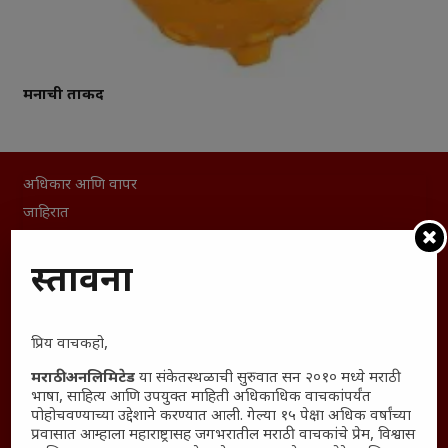
मनाची ताकद
अधिकार आणि वापर
जाहिरात
माहिती
प्रस्तावना
विशेष
संग्रह
English To Marathi
प्रिय वाचकहो,
English To Hindi
मराठी अनलिमिटेड
या संकेतस्थळाची सुरुवात सन २०१० मध्ये मराठी
Kruti Dev Unicode
भाषा, साहित्य आणि उपयुक्त माहिती अधिकाधिक वाचकांपर्यंत
Polls Archive
पोहोचवण्याच्या उद्देशाने करण्यात आली. गेल्या १५ पेक्षा अधिक वर्षांच्या
प्रवासात आम्हाला महाराष्ट्रासह जगभरातील मराठी वाचकांचे प्रेम, विश्वास
Shop Unlimited