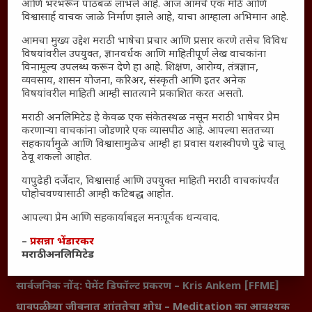
आणि भरभरून पाठबळ लाभले आहे. आज आमचे एक मोठे आणि
Thought For The Day
विश्वासार्ह वाचक जाळे निर्माण झाले आहे, याचा आम्हाला अभिमान आहे.
आमचा मुख्य उद्देश मराठी भाषेचा प्रचार आणि प्रसार करणे तसेच विविध
सामान्य आजारांवर गावठी उपाय – घरच्या घरी मिळवा प्राथमिक
विषयांवरील उपयुक्त, ज्ञानवर्धक आणि माहितीपूर्ण लेख वाचकांना
आराम
विनामूल्य उपलब्ध करून देणे हा आहे. शिक्षण, आरोग्य, तंत्रज्ञान,
व्यवसाय, शासन योजना, करिअर, संस्कृती आणि इतर अनेक
आजच्या युगातील तरुण पिढी कुठे हरवली?
विषयांवरील माहिती आम्ही सातत्याने प्रकाशित करत असतो.
महाराष्ट्रातील किल्ल्यांचे महत्त्व : स्वराज्याच्या वैभवशाली इतिहासाचे
साक्षीदार
मराठी अनलिमिटेड हे केवळ एक संकेतस्थळ नसून मराठी भाषेवर प्रेम
करणाऱ्या वाचकांना जोडणारे एक व्यासपीठ आहे. आपल्या सततच्या
₹370 ची बिर्याणी” आणि हरवत चाललेली संवेदनशीलता : आजच्या
सहकार्यामुळे आणि विश्वासामुळेच आम्ही हा प्रवास यशस्वीपणे पुढे चालू
तरुणांच्या मनात नेमकं काय चाललंय?
ठेवू शकलो आहोत.
यश आणि आत्मविश्वास: स्वप्नांना वास्तवात बदलण्याची शक्ती
यापुढेही दर्जेदार, विश्वासार्ह आणि उपयुक्त माहिती मराठी वाचकांपर्यंत
महाराष्ट्रातील बदलत्या हवामानाचा शेतीवर वाढता परिणाम:
पोहोचवण्यासाठी आम्ही कटिबद्ध आहोत.
शेतकऱ्यांसमोरील नवीन आव्हाने आणि संधी
आपल्या प्रेम आणि सहकार्याबद्दल मनःपूर्वक धन्यवाद.
महाराष्ट्र आणि संपूर्ण भारतातील शेतकऱ्यांना मान्सूनचे महत्त्व
–
प्रसन्ना भेंडारकर
‘कॉकरोच जनता पार्टी’ची वेबसाईट अचानक डाउन; सोशल
मराठी अनलिमिटेड
मीडियावर चर्चांना उधाण
सार्वजनिक नोंद: पेमेंट डिफॉल्ट प्रकरण – Kris Ankem [FFME]
धावपळीच्या जीवनात शांततेचा शोध – Meditation का आवश्यक