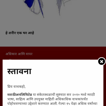
हे शरीर एक घर आहे
अधिकार आणि वापर
जाहिरात
माहिती
प्रस्तावना
विशेष
संग्रह
प्रिय वाचकहो,
English To Marathi
English To Hindi
मराठी अनलिमिटेड
या संकेतस्थळाची सुरुवात सन २०१० मध्ये मराठी
भाषा, साहित्य आणि उपयुक्त माहिती अधिकाधिक वाचकांपर्यंत
Kruti Dev Unicode
पोहोचवण्याच्या उद्देशाने करण्यात आली. गेल्या १५ पेक्षा अधिक वर्षांच्या