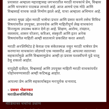
Polls Archive
प्रवासात आम्हाला महाराष्ट्रासह जगभरातील मराठी वाचकांचे प्रेम, विश्वास
आणि भरभरून पाठबळ लाभले आहे. आज आमचे एक मोठे आणि
Shop Unlimited
विश्वासार्ह वाचक जाळे निर्माण झाले आहे, याचा आम्हाला अभिमान आहे.
Thought For The Day
आमचा मुख्य उद्देश मराठी भाषेचा प्रचार आणि प्रसार करणे तसेच विविध
विषयांवरील उपयुक्त, ज्ञानवर्धक आणि माहितीपूर्ण लेख वाचकांना
सामान्य आजारांवर गावठी उपाय – घरच्या घरी मिळवा प्राथमिक
विनामूल्य उपलब्ध करून देणे हा आहे. शिक्षण, आरोग्य, तंत्रज्ञान,
आराम
व्यवसाय, शासन योजना, करिअर, संस्कृती आणि इतर अनेक
विषयांवरील माहिती आम्ही सातत्याने प्रकाशित करत असतो.
आजच्या युगातील तरुण पिढी कुठे हरवली?
महाराष्ट्रातील किल्ल्यांचे महत्त्व : स्वराज्याच्या वैभवशाली इतिहासाचे
मराठी अनलिमिटेड हे केवळ एक संकेतस्थळ नसून मराठी भाषेवर प्रेम
करणाऱ्या वाचकांना जोडणारे एक व्यासपीठ आहे. आपल्या सततच्या
साक्षीदार
सहकार्यामुळे आणि विश्वासामुळेच आम्ही हा प्रवास यशस्वीपणे पुढे चालू
₹370 ची बिर्याणी” आणि हरवत चाललेली संवेदनशीलता : आजच्या
ठेवू शकलो आहोत.
तरुणांच्या मनात नेमकं काय चाललंय?
यापुढेही दर्जेदार, विश्वासार्ह आणि उपयुक्त माहिती मराठी वाचकांपर्यंत
यश आणि आत्मविश्वास: स्वप्नांना वास्तवात बदलण्याची शक्ती
पोहोचवण्यासाठी आम्ही कटिबद्ध आहोत.
महाराष्ट्रातील बदलत्या हवामानाचा शेतीवर वाढता परिणाम:
आपल्या प्रेम आणि सहकार्याबद्दल मनःपूर्वक धन्यवाद.
शेतकऱ्यांसमोरील नवीन आव्हाने आणि संधी
–
प्रसन्ना भेंडारकर
महाराष्ट्र आणि संपूर्ण भारतातील शेतकऱ्यांना मान्सूनचे महत्त्व
मराठी अनलिमिटेड
‘कॉकरोच जनता पार्टी’ची वेबसाईट अचानक डाउन; सोशल
मीडियावर चर्चांना उधाण