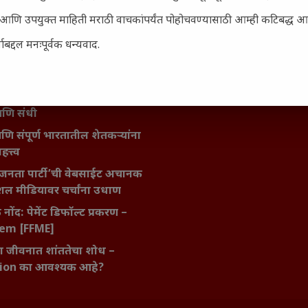
ता : आजच्या तरुणांच्या मनात
सार्ह आणि उपयुक्त माहिती मराठी वाचकांपर्यंत पोहोचवण्यासाठी आम्ही कटिबद्ध 
य चाललंय?
मविश्वास: स्वप्नांना वास्तवात
बद्दल मनःपूर्वक धन्यवाद.
ी शक्ती
ातील बदलत्या हवामानाचा शेतीवर
णाम: शेतकऱ्यांसमोरील नवीन
आणि संधी
 आणि संपूर्ण भारतातील शेतकऱ्यांना
हत्त्व
जनता पार्टी’ची वेबसाईट अचानक
ल मीडियावर चर्चांना उधाण
नोंद: पेमेंट डिफॉल्ट प्रकरण –
kem [FFME]
ा जीवनात शांततेचा शोध –
ion का आवश्यक आहे?