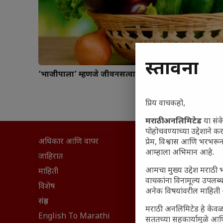
प्रस्तावना
‘भाजीपाला’ म्हणजे जीवनसत्वाचे भांडार
प्रिय वाचकहो,
मराठी अनलिमिटेड
या संक
पोहोचवण्याच्या उद्देशाने क
अधिकार आणि वापर
प्रेम, विश्वास आणि भरभर
सामान्य आ
आम्हाला अभिमान आहे.
घरी मिळव
जाहिरात
आजच्या यु
आमचा मुख्य उद्देश मराठी भ
माहिती
वाचकांना विनामूल्य उपलब्ध
महाराष्ट्रात
विशेष
अनेक विषयांवरील माहिती 
वैभवशाली 
संग्रह
मराठी अनलिमिटेड हे केवळ
₹370 ची ब
English To Marathi
सततच्या सहकार्यामुळे आणि