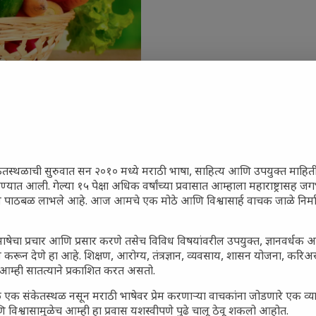
ेतस्थळाची सुरुवात सन २०१० मध्ये मराठी भाषा, साहित्य आणि उपयुक्त माहित
रण्यात आली. गेल्या १५ पेक्षा अधिक वर्षांच्या प्रवासात आम्हाला महाराष्ट्रासह
ून पाठबळ लाभले आहे. आज आमचे एक मोठे आणि विश्वासार्ह वाचक जाळे निर्म
जारांवर गावठी उपाय – घरच्या
ा प्राथमिक आराम
गातील तरुण पिढी कुठे हरवली?
ाषेचा प्रचार आणि प्रसार करणे तसेच विविध विषयांवरील उपयुक्त, ज्ञानवर्धक 
 करून देणे हा आहे. शिक्षण, आरोग्य, तंत्रज्ञान, व्यवसाय, शासन योजना, करि
ील किल्ल्यांचे महत्त्व : स्वराज्याच्या
आम्ही सातत्याने प्रकाशित करत असतो.
इतिहासाचे साक्षीदार
 एक संकेतस्थळ नसून मराठी भाषेवर प्रेम करणाऱ्या वाचकांना जोडणारे एक व
िर्याणी” आणि हरवत चाललेली
 विश्वासामुळेच आम्ही हा प्रवास यशस्वीपणे पुढे चालू ठेवू शकलो आहोत.