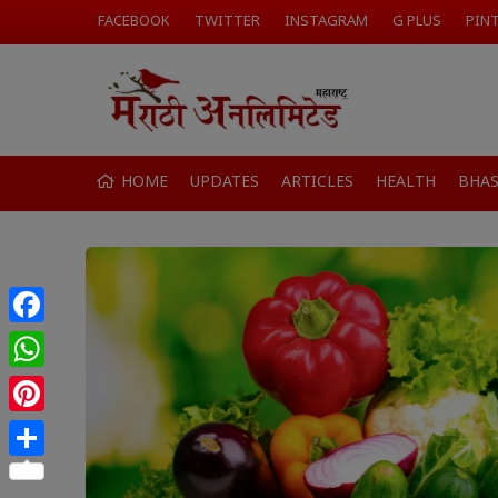
FACEBOOK
TWITTER
INSTAGRAM
G PLUS
PIN
HOME
UPDATES
ARTICLES
HEALTH
BHA
Facebook
WhatsApp
Pinterest
Share