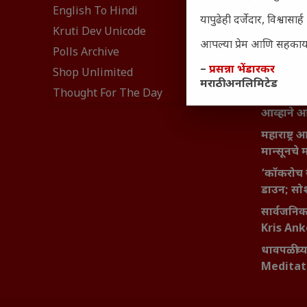
संवेदनशील
English To Hindi
यापुढेही दर्जेदार, विश्वा
नेमकं का
Kruti Dev Unicode
यश आणि आत्
आपल्या प्रेम आणि सहकार्या
Polls Archive
बदलण्याच
–
प्रसन्ना भेंडारकर
Shop Unlimited
महाराष्ट्र
मराठी अनलिमिटेड
Thought For The Day
वाढता परि
आव्हाने 
महाराष्ट्र
मान्सूनचे म
‘कॉकरोच 
डाउन; सोश
सार्वजनिक 
Kris An
धावपळीच्य
Meditat