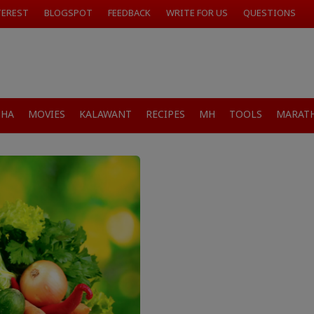
TEREST
BLOGSPOT
FEEDBACK
WRITE FOR US
QUESTIONS
SHA
MOVIES
KALAWANT
RECIPES
MH
TOOLS
MARATH