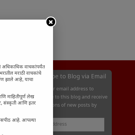
ी अधिकाधिक वाचकांपर्यंत
 जगभरातील मराठी वाचकांचे
Subscribe to Blog via Email
ाण झाले आहे, याचा
Enter your email address to
आणि माहितीपूर्ण लेख
subscribe to this blog and receive
अर, संस्कृती आणि इतर
notifications of new posts by
email.
्यासपीठ आहे. आपल्या