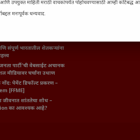
सार्ह आणि उपयुक्त माहिती मराठी वाचकांपर्यंत पोहोचवण्यासाठी आम्ही कटिबद्ध 
मविश्वास: स्वप्नांना वास्तवात
ी शक्ती
बद्दल मनःपूर्वक धन्यवाद.
ातील बदलत्या हवामानाचा शेतीवर
णाम: शेतकऱ्यांसमोरील नवीन
आणि संधी
 आणि संपूर्ण भारतातील शेतकऱ्यांना
हत्त्व
जनता पार्टी’ची वेबसाईट अचानक
ल मीडियावर चर्चांना उधाण
नोंद: पेमेंट डिफॉल्ट प्रकरण –
kem [FFME]
ा जीवनात शांततेचा शोध –
ion का आवश्यक आहे?