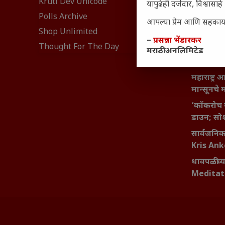
Kruti Dev Unicode
यापुढेही दर्जेदार, विश्वा
यश आणि आत्
Polls Archive
बदलण्याच
आपल्या प्रेम आणि सहकार्या
Shop Unlimited
महाराष्ट्र
–
प्रसन्ना भेंडारकर
Thought For The Day
वाढता परि
मराठी अनलिमिटेड
आव्हाने 
महाराष्ट्र
मान्सूनचे म
‘कॉकरोच 
डाउन; सोश
सार्वजनिक 
Kris An
धावपळीच्य
Meditat