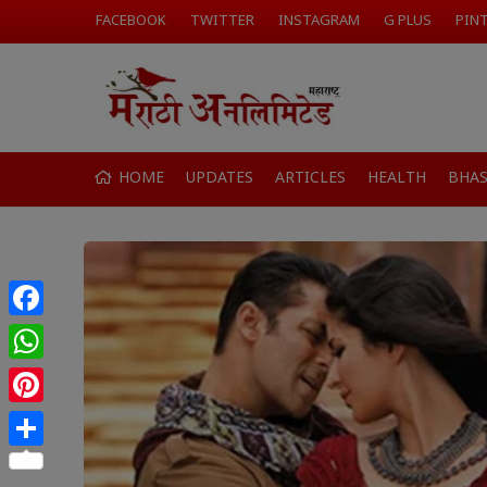
FACEBOOK
TWITTER
INSTAGRAM
G PLUS
PIN
HOME
UPDATES
ARTICLES
HEALTH
BHA
Facebook
WhatsApp
Pinterest
Share