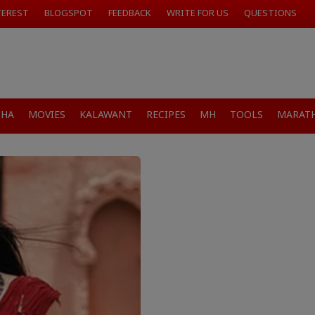
TEREST
BLOGSPOT
FEEDBACK
WRITE FOR US
QUESTIONS
SHA
MOVIES
KALAWANT
RECIPES
MH
TOOLS
MARATH