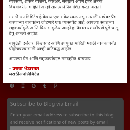
तरुणांच्या मनात नेमकं काय चाललंय?
व्यवसाय, शासन योजना, करिअर, संस्कृती आणि इतर अनेक
विषयांवरील माहिती आम्ही सातत्याने प्रकाशित करत असतो.
यश आणि आत्मविश्वास: स्वप्नांना वास्तवात बदलण्याची शक्ती
महाराष्ट्रातील बदलत्या हवामानाचा शेतीवर वाढता परिणाम:
मराठी अनलिमिटेड हे केवळ एक संकेतस्थळ नसून मराठी भाषेवर प्रेम
करणाऱ्या वाचकांना जोडणारे एक व्यासपीठ आहे. आपल्या सततच्या
शेतकऱ्यांसमोरील नवीन आव्हाने आणि संधी
सहकार्यामुळे आणि विश्वासामुळेच आम्ही हा प्रवास यशस्वीपणे पुढे चालू
महाराष्ट्र आणि संपूर्ण भारतातील शेतकऱ्यांना मान्सूनचे महत्त्व
ठेवू शकलो आहोत.
‘कॉकरोच जनता पार्टी’ची वेबसाईट अचानक डाउन; सोशल
यापुढेही दर्जेदार, विश्वासार्ह आणि उपयुक्त माहिती मराठी वाचकांपर्यंत
मीडियावर चर्चांना उधाण
पोहोचवण्यासाठी आम्ही कटिबद्ध आहोत.
सार्वजनिक नोंद: पेमेंट डिफॉल्ट प्रकरण – Kris Ankem [FFME]
आपल्या प्रेम आणि सहकार्याबद्दल मनःपूर्वक धन्यवाद.
धावपळीच्या जीवनात शांततेचा शोध – Meditation का आवश्यक
–
प्रसन्ना भेंडारकर
आहे?
मराठी अनलिमिटेड
Subscribe to Blog via Email
Enter your email address to subscribe to this blog
and receive notifications of new posts by email.