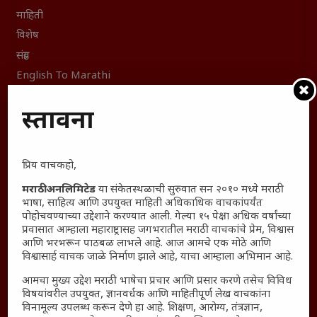
माहिती
विशेष
संग्रह
English To Marathi
English To Hindi
प्रस्तावना
Kruti Dev Unicode
Polls Archive
Shop Unlimited
प्रिय वाचकहो,
Thought For The Day
मराठी अनलिमिटेड
या संकेतस्थळाची सुरुवात सन २०१० मध्ये मराठी
भाषा, साहित्य आणि उपयुक्त माहिती अधिकाधिक वाचकांपर्यंत
सामान्य आजारांवर गावठी उपाय – घरच्या घरी मिळवा प्राथमिक
पोहोचवण्याच्या उद्देशाने करण्यात आली. गेल्या १५ पेक्षा अधिक वर्षांच्या
आराम
प्रवासात आम्हाला महाराष्ट्रासह जगभरातील मराठी वाचकांचे प्रेम, विश्वास
आणि भरभरून पाठबळ लाभले आहे. आज आमचे एक मोठे आणि
आजच्या युगातील तरुण पिढी कुठे हरवली?
विश्वासार्ह वाचक जाळे निर्माण झाले आहे, याचा आम्हाला अभिमान आहे.
महाराष्ट्रातील किल्ल्यांचे महत्त्व : स्वराज्याच्या वैभवशाली इतिहासाचे
साक्षीदार
आमचा मुख्य उद्देश मराठी भाषेचा प्रचार आणि प्रसार करणे तसेच विविध
विषयांवरील उपयुक्त, ज्ञानवर्धक आणि माहितीपूर्ण लेख वाचकांना
₹370 ची बिर्याणी” आणि हरवत चाललेली संवेदनशीलता : आजच्या
विनामूल्य उपलब्ध करून देणे हा आहे. शिक्षण, आरोग्य, तंत्रज्ञान,