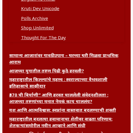
Kruti Dev Unicode
Polls Archive
Shop Unlimited
Thought For The Day
सामान्य आजारांवर गावठी उपाय – घरच्या घरी मिळवा प्राथमिक
आराम
आजच्या युगातील तरुण पिढी कुठे हरवली?
महाराष्ट्रातील किल्ल्यांचे महत्त्व : स्वराज्याच्या वैभवशाली
इतिहासाचे साक्षीदार
₹370 ची बिर्याणी” आणि हरवत चाललेली संवेदनशीलता :
आजच्या तरुणांच्या मनात नेमकं काय चाललंय?
यश आणि आत्मविश्वास: स्वप्नांना वास्तवात बदलण्याची शक्ती
महाराष्ट्रातील बदलत्या हवामानाचा शेतीवर वाढता परिणाम:
शेतकऱ्यांसमोरील नवीन आव्हाने आणि संधी