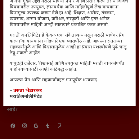
आमचा मुख्य उद्देश मराठी भाषेचा प्रचार आणि प्रसार करणे तसेच विविध
आजच्या युगातील तरुण पिढी कुठे हरवली?
विषयांवरील उपयुक्त, ज्ञानवर्धक आणि माहितीपूर्ण लेख वाचकांना
महाराष्ट्रातील किल्ल्यांचे महत्त्व : स्वराज्याच्या वैभवशाली इतिहासाचे
विनामूल्य उपलब्ध करून देणे हा आहे. शिक्षण, आरोग्य, तंत्रज्ञान,
साक्षीदार
व्यवसाय, शासन योजना, करिअर, संस्कृती आणि इतर अनेक
विषयांवरील माहिती आम्ही सातत्याने प्रकाशित करत असतो.
₹370 ची बिर्याणी” आणि हरवत चाललेली संवेदनशीलता : आजच्या
तरुणांच्या मनात नेमकं काय चाललंय?
मराठी अनलिमिटेड हे केवळ एक संकेतस्थळ नसून मराठी भाषेवर प्रेम
करणाऱ्या वाचकांना जोडणारे एक व्यासपीठ आहे. आपल्या सततच्या
यश आणि आत्मविश्वास: स्वप्नांना वास्तवात बदलण्याची शक्ती
सहकार्यामुळे आणि विश्वासामुळेच आम्ही हा प्रवास यशस्वीपणे पुढे चालू
महाराष्ट्रातील बदलत्या हवामानाचा शेतीवर वाढता परिणाम:
ठेवू शकलो आहोत.
शेतकऱ्यांसमोरील नवीन आव्हाने आणि संधी
यापुढेही दर्जेदार, विश्वासार्ह आणि उपयुक्त माहिती मराठी वाचकांपर्यंत
महाराष्ट्र आणि संपूर्ण भारतातील शेतकऱ्यांना मान्सूनचे महत्त्व
पोहोचवण्यासाठी आम्ही कटिबद्ध आहोत.
‘कॉकरोच जनता पार्टी’ची वेबसाईट अचानक डाउन; सोशल
आपल्या प्रेम आणि सहकार्याबद्दल मनःपूर्वक धन्यवाद.
मीडियावर चर्चांना उधाण
–
प्रसन्ना भेंडारकर
सार्वजनिक नोंद: पेमेंट डिफॉल्ट प्रकरण – Kris Ankem [FFME]
मराठी अनलिमिटेड
धावपळीच्या जीवनात शांततेचा शोध – Meditation का आवश्यक
आहे?