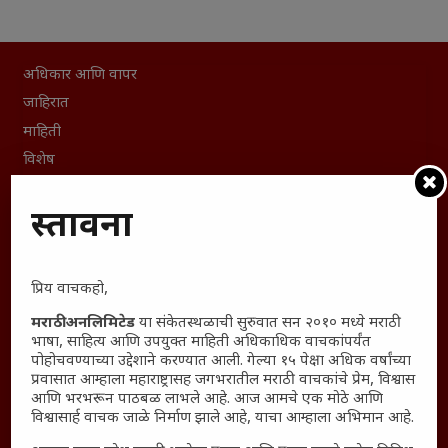
अधिकार आणि वापर
जाहिरात
माहिती
विशेष
संग्रह
प्रस्तावना
English To Marathi
English To Hindi
Kruti Dev Unicode
प्रिय वाचकहो,
Polls Archive
मराठी अनलिमिटेड
या संकेतस्थळाची सुरुवात सन २०१० मध्ये मराठी
Shop Unlimited
भाषा, साहित्य आणि उपयुक्त माहिती अधिकाधिक वाचकांपर्यंत
Thought For The Day
पोहोचवण्याच्या उद्देशाने करण्यात आली. गेल्या १५ पेक्षा अधिक वर्षांच्या
प्रवासात आम्हाला महाराष्ट्रासह जगभरातील मराठी वाचकांचे प्रेम, विश्वास
आणि भरभरून पाठबळ लाभले आहे. आज आमचे एक मोठे आणि
सामान्य आजारांवर गावठी उपाय – घरच्या घरी मिळवा प्राथमिक
विश्वासार्ह वाचक जाळे निर्माण झाले आहे, याचा आम्हाला अभिमान आहे.
आराम