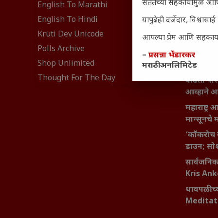
सततच्या सहकार्यामुळे आणि
₹370 ची ब
English To Marathi
संवेदनशील
English To Hindi
यापुढेही दर्जेदार, विश्वा
नेमकं का
Kruti Dev Unicode
आपल्या प्रेम आणि सहकार्या
यश आणि आत्
Polls Archive
बदलण्याच
–
प्रसन्ना भेंडारकर
Shop Unlimited
मराठी अनलिमिटेड
महाराष्ट्र
Thought For The Day
वाढता परि
आव्हाने 
महाराष्ट्र
मान्सूनचे म
‘कॉकरोच 
डाउन; सोश
सार्वजनिक 
Kris An
धावपळीच्य
Meditat