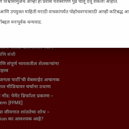
 विश्वासामुळेच आम्ही हा प्रवास यशस्वीपणे पुढे चालू ठेवू शकलो आहोत.
िर्याणी” आणि हरवत चाललेली
ता : आजच्या तरुणांच्या मनात
सार्ह आणि उपयुक्त माहिती मराठी वाचकांपर्यंत पोहोचवण्यासाठी आम्ही कटिबद्ध 
य चाललंय?
बद्दल मनःपूर्वक धन्यवाद.
मविश्वास: स्वप्नांना वास्तवात
ी शक्ती
ातील बदलत्या हवामानाचा शेतीवर
णाम: शेतकऱ्यांसमोरील नवीन
आणि संधी
 आणि संपूर्ण भारतातील शेतकऱ्यांना
हत्त्व
जनता पार्टी’ची वेबसाईट अचानक
ल मीडियावर चर्चांना उधाण
नोंद: पेमेंट डिफॉल्ट प्रकरण –
kem [FFME]
ा जीवनात शांततेचा शोध –
ion का आवश्यक आहे?