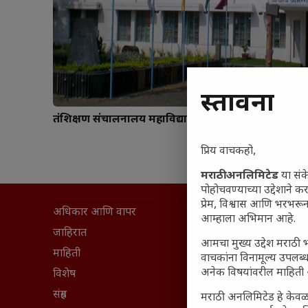
प्रस्तावना
तंत्रशिक्षण संचालनालय महाविद्यालये वर्धा
प्रिय वाचकहो,
मराठी अनलिमिटेड
या संक
पोहोचवण्याच्या उद्देशाने क
प्रेम, विश्वास आणि भरभर
अधिकार आणि वापर
सामान्य आ
आम्हाला अभिमान आहे.
घरी मिळव
जाहिरात
आमचा मुख्य उद्देश मराठी भ
आजच्या यु
माहिती
वाचकांना विनामूल्य उपलब्ध
अनेक विषयांवरील माहिती 
महाराष्ट्रात
विशेष
वैभवशाली 
संग्रह
मराठी अनलिमिटेड हे केवळ