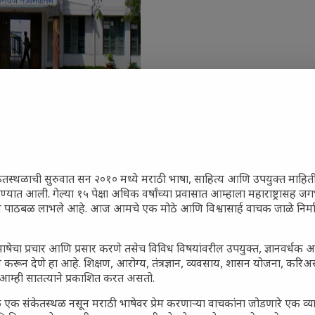
ेतस्थळाची सुरुवात सन २०१० मध्ये मराठी भाषा, साहित्य आणि उपयुक्त माहित
रण्यात आली. गेल्या १५ पेक्षा अधिक वर्षांच्या प्रवासात आम्हाला महाराष्ट्रासह
ून पाठबळ लाभले आहे. आज आमचे एक मोठे आणि विश्वासार्ह वाचक जाळे निर्म
जारांवर गावठी उपाय – घरच्या
ा प्राथमिक आराम
ाषेचा प्रचार आणि प्रसार करणे तसेच विविध विषयांवरील उपयुक्त, ज्ञानवर्धक 
गातील तरुण पिढी कुठे हरवली?
 करून देणे हा आहे. शिक्षण, आरोग्य, तंत्रज्ञान, व्यवसाय, शासन योजना, करि
आम्ही सातत्याने प्रकाशित करत असतो.
ील किल्ल्यांचे महत्त्व : स्वराज्याच्या
इतिहासाचे साक्षीदार
 एक संकेतस्थळ नसून मराठी भाषेवर प्रेम करणाऱ्या वाचकांना जोडणारे एक व