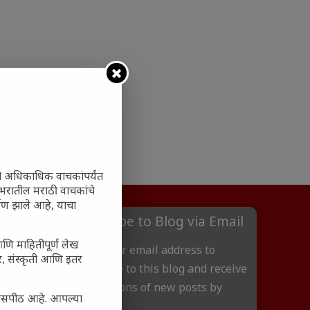
ी अधिकाधिक वाचकांपर्यंत
 जगभरातील मराठी वाचकांचे
ाण झाले आहे, याचा
Subscribe to Blog via Email
आणि माहितीपूर्ण लेख
Enter your email address to
अर, संस्कृती आणि इतर
subscribe to this blog and receive
notifications of new posts by
्यासपीठ आहे. आपल्या
email.