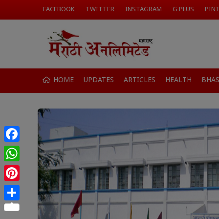
FACEBOOK
TWITTER
INSTAGRAM
G PLUS
PIN
HOME
UPDATES
ARTICLES
HEALTH
BHA
Facebook
WhatsApp
Pinterest
Share