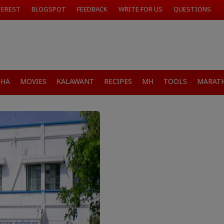
TEREST
BLOGSPOT
FEEDBACK
WRITE FOR US
QUESTIONS
SHA
MOVIES
KALAWANT
RECIPES
MH
TOOLS
MARATH