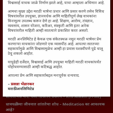
विश्वासार्ह वाचक जाळे निर्माण झाले आहे, याचा आम्हाला अभिमान आहे.
सामान्य आजारांवर गावठी उपाय – घरच्या घरी मिळवा प्राथमिक
आमचा मुख्य उद्देश मराठी भाषेचा प्रचार आणि प्रसार करणे तसेच विविध
आराम
विषयांवरील उपयुक्त, ज्ञानवर्धक आणि माहितीपूर्ण लेख वाचकांना
विनामूल्य उपलब्ध करून देणे हा आहे. शिक्षण, आरोग्य, तंत्रज्ञान,
आजच्या युगातील तरुण पिढी कुठे हरवली?
व्यवसाय, शासन योजना, करिअर, संस्कृती आणि इतर अनेक
महाराष्ट्रातील किल्ल्यांचे महत्त्व : स्वराज्याच्या वैभवशाली इतिहासाचे
विषयांवरील माहिती आम्ही सातत्याने प्रकाशित करत असतो.
साक्षीदार
मराठी अनलिमिटेड हे केवळ एक संकेतस्थळ नसून मराठी भाषेवर प्रेम
₹370 ची बिर्याणी” आणि हरवत चाललेली संवेदनशीलता : आजच्या
करणाऱ्या वाचकांना जोडणारे एक व्यासपीठ आहे. आपल्या सततच्या
तरुणांच्या मनात नेमकं काय चाललंय?
सहकार्यामुळे आणि विश्वासामुळेच आम्ही हा प्रवास यशस्वीपणे पुढे चालू
ठेवू शकलो आहोत.
यश आणि आत्मविश्वास: स्वप्नांना वास्तवात बदलण्याची शक्ती
यापुढेही दर्जेदार, विश्वासार्ह आणि उपयुक्त माहिती मराठी वाचकांपर्यंत
महाराष्ट्रातील बदलत्या हवामानाचा शेतीवर वाढता परिणाम:
पोहोचवण्यासाठी आम्ही कटिबद्ध आहोत.
शेतकऱ्यांसमोरील नवीन आव्हाने आणि संधी
आपल्या प्रेम आणि सहकार्याबद्दल मनःपूर्वक धन्यवाद.
महाराष्ट्र आणि संपूर्ण भारतातील शेतकऱ्यांना मान्सूनचे महत्त्व
‘कॉकरोच जनता पार्टी’ची वेबसाईट अचानक डाउन; सोशल
–
प्रसन्ना भेंडारकर
मराठी अनलिमिटेड
मीडियावर चर्चांना उधाण
सार्वजनिक नोंद: पेमेंट डिफॉल्ट प्रकरण – Kris Ankem [FFME]
धावपळीच्या जीवनात शांततेचा शोध – Meditation का आवश्यक
आहे?