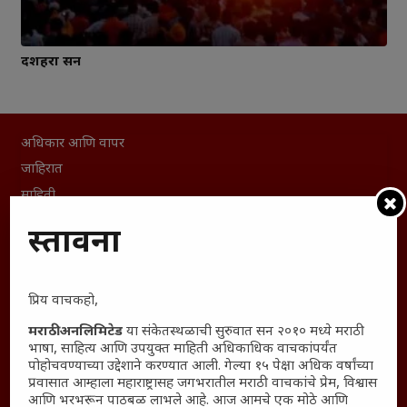
दशहरा सन
अधिकार आणि वापर
जाहिरात
माहिती
विशेष
प्रस्तावना
संग्रह
English To Marathi
English To Hindi
प्रिय वाचकहो,
Kruti Dev Unicode
मराठी अनलिमिटेड
या संकेतस्थळाची सुरुवात सन २०१० मध्ये मराठी
भाषा, साहित्य आणि उपयुक्त माहिती अधिकाधिक वाचकांपर्यंत
Polls Archive
पोहोचवण्याच्या उद्देशाने करण्यात आली. गेल्या १५ पेक्षा अधिक वर्षांच्या
Shop Unlimited
प्रवासात आम्हाला महाराष्ट्रासह जगभरातील मराठी वाचकांचे प्रेम, विश्वास
आणि भरभरून पाठबळ लाभले आहे. आज आमचे एक मोठे आणि
Thought For The Day