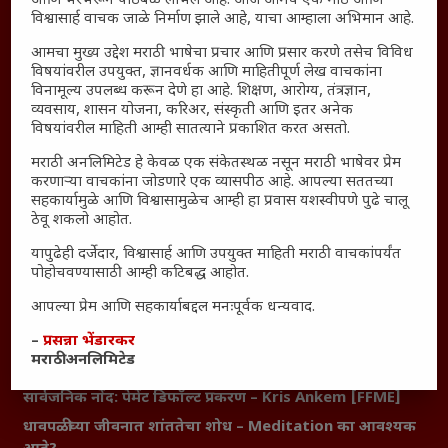
आणि भरभरून पाठबळ लाभले आहे. आज आमचे एक मोठे आणि
Thought For The Day
विश्वासार्ह वाचक जाळे निर्माण झाले आहे, याचा आम्हाला अभिमान आहे.
सामान्य आजारांवर गावठी उपाय – घरच्या घरी मिळवा प्राथमिक
आमचा मुख्य उद्देश मराठी भाषेचा प्रचार आणि प्रसार करणे तसेच विविध
विषयांवरील उपयुक्त, ज्ञानवर्धक आणि माहितीपूर्ण लेख वाचकांना
आराम
विनामूल्य उपलब्ध करून देणे हा आहे. शिक्षण, आरोग्य, तंत्रज्ञान,
आजच्या युगातील तरुण पिढी कुठे हरवली?
व्यवसाय, शासन योजना, करिअर, संस्कृती आणि इतर अनेक
विषयांवरील माहिती आम्ही सातत्याने प्रकाशित करत असतो.
महाराष्ट्रातील किल्ल्यांचे महत्त्व : स्वराज्याच्या वैभवशाली इतिहासाचे
साक्षीदार
मराठी अनलिमिटेड हे केवळ एक संकेतस्थळ नसून मराठी भाषेवर प्रेम
करणाऱ्या वाचकांना जोडणारे एक व्यासपीठ आहे. आपल्या सततच्या
₹370 ची बिर्याणी” आणि हरवत चाललेली संवेदनशीलता : आजच्या
सहकार्यामुळे आणि विश्वासामुळेच आम्ही हा प्रवास यशस्वीपणे पुढे चालू
तरुणांच्या मनात नेमकं काय चाललंय?
ठेवू शकलो आहोत.
यश आणि आत्मविश्वास: स्वप्नांना वास्तवात बदलण्याची शक्ती
यापुढेही दर्जेदार, विश्वासार्ह आणि उपयुक्त माहिती मराठी वाचकांपर्यंत
महाराष्ट्रातील बदलत्या हवामानाचा शेतीवर वाढता परिणाम:
पोहोचवण्यासाठी आम्ही कटिबद्ध आहोत.
शेतकऱ्यांसमोरील नवीन आव्हाने आणि संधी
आपल्या प्रेम आणि सहकार्याबद्दल मनःपूर्वक धन्यवाद.
महाराष्ट्र आणि संपूर्ण भारतातील शेतकऱ्यांना मान्सूनचे महत्त्व
–
प्रसन्ना भेंडारकर
‘कॉकरोच जनता पार्टी’ची वेबसाईट अचानक डाउन; सोशल
मराठी अनलिमिटेड
मीडियावर चर्चांना उधाण
सार्वजनिक नोंद: पेमेंट डिफॉल्ट प्रकरण – Kris Ankem [FFME]
धावपळीच्या जीवनात शांततेचा शोध – Meditation का आवश्यक