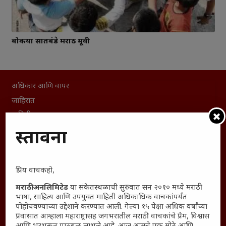
बोकया सातबंडे मराठी मूवी
अधिकार आणि वापर
जाहिरात
माहिती
विशेष
प्रस्तावना
संग्रह
English To Marathi
प्रिय वाचकहो,
English To Hindi
Kruti Dev Unicode
मराठी अनलिमिटेड
या संकेतस्थळाची सुरुवात सन २०१० मध्ये मराठी
भाषा, साहित्य आणि उपयुक्त माहिती अधिकाधिक वाचकांपर्यंत
Polls Archive
पोहोचवण्याच्या उद्देशाने करण्यात आली. गेल्या १५ पेक्षा अधिक वर्षांच्या
Shop Unlimited
प्रवासात आम्हाला महाराष्ट्रासह जगभरातील मराठी वाचकांचे प्रेम, विश्वास