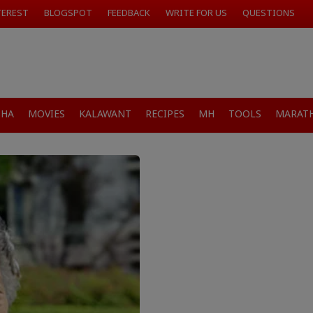
TEREST
BLOGSPOT
FEEDBACK
WRITE FOR US
QUESTIONS
SHA
MOVIES
KALAWANT
RECIPES
MH
TOOLS
MARATH