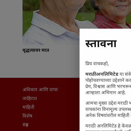
प्रस्तावना
वृद्धत्यावर मात
प्रिय वाचकहो,
मराठी अनलिमिटेड
या संक
पोहोचवण्याच्या उद्देशाने क
प्रेम, विश्वास आणि भरभर
अधिकार आणि वापर
सामान्य आ
आम्हाला अभिमान आहे.
घरी मिळव
जाहिरात
आमचा मुख्य उद्देश मराठी भ
आजच्या यु
माहिती
वाचकांना विनामूल्य उपलब्ध
अनेक विषयांवरील माहिती 
महाराष्ट्रात
विशेष
वैभवशाली 
संग्रह
मराठी अनलिमिटेड हे केवळ