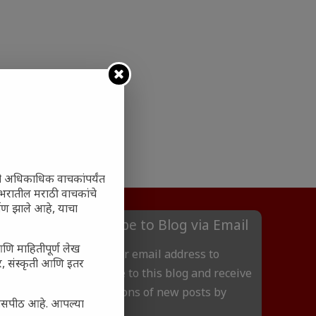
ी अधिकाधिक वाचकांपर्यंत
 जगभरातील मराठी वाचकांचे
ाण झाले आहे, याचा
Subscribe to Blog via Email
आणि माहितीपूर्ण लेख
Enter your email address to
अर, संस्कृती आणि इतर
subscribe to this blog and receive
notifications of new posts by
्यासपीठ आहे. आपल्या
email.