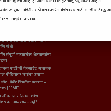
िर्याणी” आणि हरवत चाललेली
 विश्वासामुळेच आम्ही हा प्रवास यशस्वीपणे पुढे चालू ठेवू शकलो आहोत.
ता : आजच्या तरुणांच्या मनात
सार्ह आणि उपयुक्त माहिती मराठी वाचकांपर्यंत पोहोचवण्यासाठी आम्ही कटिबद्ध 
य चाललंय?
बद्दल मनःपूर्वक धन्यवाद.
मविश्वास: स्वप्नांना वास्तवात
ी शक्ती
ातील बदलत्या हवामानाचा शेतीवर
णाम: शेतकऱ्यांसमोरील नवीन
आणि संधी
 आणि संपूर्ण भारतातील शेतकऱ्यांना
हत्त्व
जनता पार्टी’ची वेबसाईट अचानक
ल मीडियावर चर्चांना उधाण
नोंद: पेमेंट डिफॉल्ट प्रकरण –
kem [FFME]
ा जीवनात शांततेचा शोध –
ion का आवश्यक आहे?