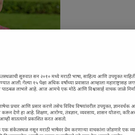
ेतस्थळाची सुरुवात सन २०१० मध्ये मराठी भाषा, साहित्य आणि उपयुक्त माहित
रण्यात आली. गेल्या १५ पेक्षा अधिक वर्षांच्या प्रवासात आम्हाला महाराष्ट्रासह
ून पाठबळ लाभले आहे. आज आमचे एक मोठे आणि विश्वासार्ह वाचक जाळे निर्म
जारांवर गावठी उपाय – घरच्या
ा प्राथमिक आराम
ाषेचा प्रचार आणि प्रसार करणे तसेच विविध विषयांवरील उपयुक्त, ज्ञानवर्धक 
गातील तरुण पिढी कुठे हरवली?
 करून देणे हा आहे. शिक्षण, आरोग्य, तंत्रज्ञान, व्यवसाय, शासन योजना, करि
आम्ही सातत्याने प्रकाशित करत असतो.
ील किल्ल्यांचे महत्त्व : स्वराज्याच्या
इतिहासाचे साक्षीदार
 एक संकेतस्थळ नसून मराठी भाषेवर प्रेम करणाऱ्या वाचकांना जोडणारे एक व