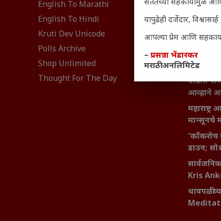
₹370 ची ब
सततच्या सहकार्यामुळे आणि
English To Marathi
संवेदनशील
English To Hindi
यापुढेही दर्जेदार, विश्वा
नेमकं का
Kruti Dev Unicode
आपल्या प्रेम आणि सहकार्या
यश आणि आत्
Polls Archive
बदलण्याच
–
प्रसन्ना भेंडारकर
Shop Unlimited
मराठी अनलिमिटेड
महाराष्ट्र
Thought For The Day
वाढता परि
आव्हाने 
महाराष्ट्र
मान्सूनचे म
‘कॉकरोच 
डाउन; सोश
सार्वजनिक 
Kris An
धावपळीच्य
Meditat