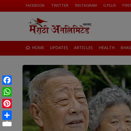
FACEBOOK
TWITTER
INSTAGRAM
G PLUS
PIN
HOME
UPDATES
ARTICLES
HEALTH
BHA
Facebook
WhatsApp
Pinterest
Share