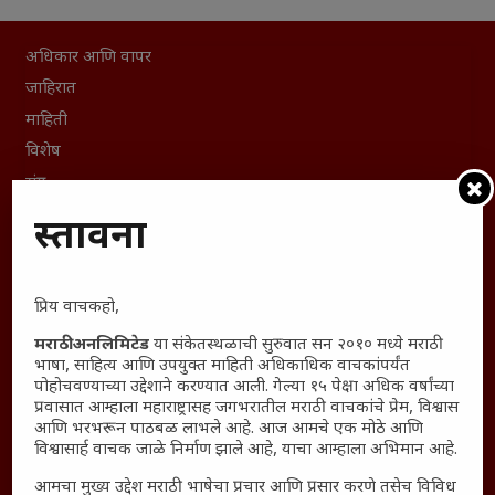
अधिकार आणि वापर
जाहिरात
माहिती
विशेष
संग्रह
English To Marathi
प्रस्तावना
English To Hindi
Kruti Dev Unicode
प्रिय वाचकहो,
Polls Archive
Shop Unlimited
मराठी अनलिमिटेड
या संकेतस्थळाची सुरुवात सन २०१० मध्ये मराठी
भाषा, साहित्य आणि उपयुक्त माहिती अधिकाधिक वाचकांपर्यंत
Thought For The Day
पोहोचवण्याच्या उद्देशाने करण्यात आली. गेल्या १५ पेक्षा अधिक वर्षांच्या
प्रवासात आम्हाला महाराष्ट्रासह जगभरातील मराठी वाचकांचे प्रेम, विश्वास
सामान्य आजारांवर गावठी उपाय – घरच्या घरी मिळवा प्राथमिक
आणि भरभरून पाठबळ लाभले आहे. आज आमचे एक मोठे आणि
आराम
विश्वासार्ह वाचक जाळे निर्माण झाले आहे, याचा आम्हाला अभिमान आहे.
आजच्या युगातील तरुण पिढी कुठे हरवली?
आमचा मुख्य उद्देश मराठी भाषेचा प्रचार आणि प्रसार करणे तसेच विविध