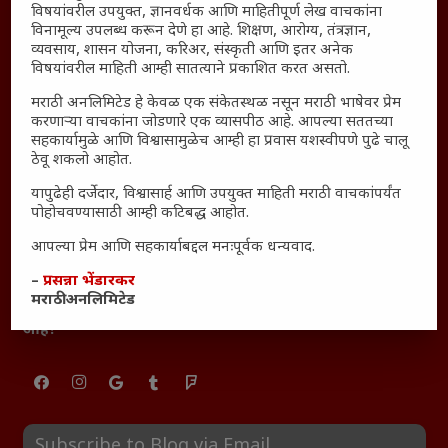
विषयांवरील उपयुक्त, ज्ञानवर्धक आणि माहितीपूर्ण लेख वाचकांना
महाराष्ट्रातील किल्ल्यांचे महत्त्व : स्वराज्याच्या वैभवशाली इतिहासाचे
विनामूल्य उपलब्ध करून देणे हा आहे. शिक्षण, आरोग्य, तंत्रज्ञान,
साक्षीदार
व्यवसाय, शासन योजना, करिअर, संस्कृती आणि इतर अनेक
₹370 ची बिर्याणी” आणि हरवत चाललेली संवेदनशीलता : आजच्या
विषयांवरील माहिती आम्ही सातत्याने प्रकाशित करत असतो.
तरुणांच्या मनात नेमकं काय चाललंय?
मराठी अनलिमिटेड हे केवळ एक संकेतस्थळ नसून मराठी भाषेवर प्रेम
यश आणि आत्मविश्वास: स्वप्नांना वास्तवात बदलण्याची शक्ती
करणाऱ्या वाचकांना जोडणारे एक व्यासपीठ आहे. आपल्या सततच्या
सहकार्यामुळे आणि विश्वासामुळेच आम्ही हा प्रवास यशस्वीपणे पुढे चालू
महाराष्ट्रातील बदलत्या हवामानाचा शेतीवर वाढता परिणाम:
ठेवू शकलो आहोत.
शेतकऱ्यांसमोरील नवीन आव्हाने आणि संधी
यापुढेही दर्जेदार, विश्वासार्ह आणि उपयुक्त माहिती मराठी वाचकांपर्यंत
महाराष्ट्र आणि संपूर्ण भारतातील शेतकऱ्यांना मान्सूनचे महत्त्व
पोहोचवण्यासाठी आम्ही कटिबद्ध आहोत.
‘कॉकरोच जनता पार्टी’ची वेबसाईट अचानक डाउन; सोशल
आपल्या प्रेम आणि सहकार्याबद्दल मनःपूर्वक धन्यवाद.
मीडियावर चर्चांना उधाण
सार्वजनिक नोंद: पेमेंट डिफॉल्ट प्रकरण – Kris Ankem [FFME]
–
प्रसन्ना भेंडारकर
मराठी अनलिमिटेड
धावपळीच्या जीवनात शांततेचा शोध – Meditation का आवश्यक
आहे?
Subscribe to Blog via Email