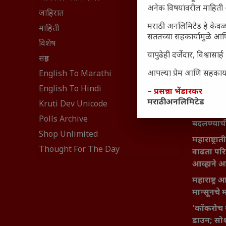
अनेक विषयांवरील माहिती 
घरी मिळव
जाहिरात
मराठी अनलिमिटेड हे केवळ
आजच्या यु
माहिती
सततच्या सहकार्यामुळे आणि
महाराष्ट्रात
विशेष
यापुढेही दर्जेदार, विश्वा
वैभवशाली 
संग्रह
₹370 ची ब
आपल्या प्रेम आणि सहकार्या
English To Marathi
संवेदनशील
English To Hindi
–
प्रसन्ना भेंडारकर
नेमकं का
मराठी अनलिमिटेड
Kruti Dev Unicode
यश आणि आत्
Polls Archive
बदलण्याच
Shop Unlimited
महाराष्ट्र
Thought For The Day
वाढता परि
आव्हाने 
महाराष्ट्र
मान्सूनचे म
‘कॉकरोच 
डाउन; सोश