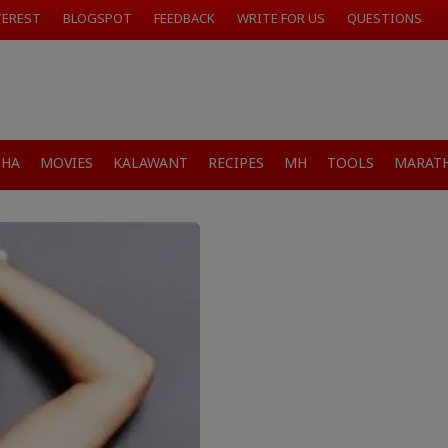
TEREST
BLOGSPOT
FEEDBACK
WRITE FOR US
QUESTIONS
SHA
MOVIES
KALAWANT
RECIPES
MH
TOOLS
MARATH