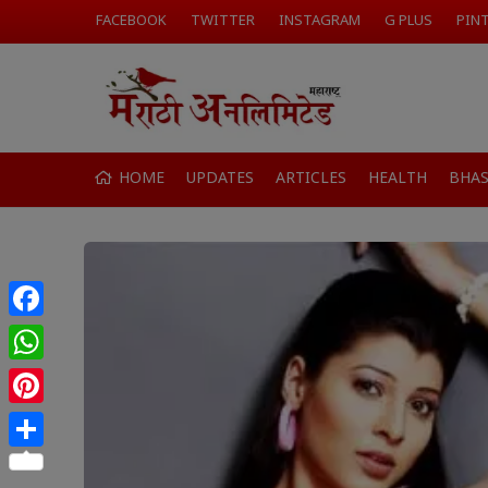
FACEBOOK
TWITTER
INSTAGRAM
G PLUS
PIN
HOME
UPDATES
ARTICLES
HEALTH
BHA
Facebook
WhatsApp
Pinterest
Share