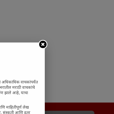
ी अधिकाधिक वाचकांपर्यंत
 जगभरातील मराठी वाचकांचे
ाण झाले आहे, याचा
आणि माहितीपूर्ण लेख
अर, संस्कृती आणि इतर