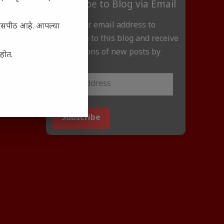
Subscribe to Blog via Email
Enter your email address to
्यासपीठ आहे. आपल्या
subscribe to this blog and receive
notifications of new posts by
आहोत.
email.
Subscribe