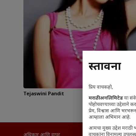
प्रस्तावना
प्रिय वाचकहो,
Tejaswini Pandit
मराठी अनलिमिटेड
या संक
पोहोचवण्याच्या उद्देशाने क
प्रेम, विश्वास आणि भरभर
आम्हाला अभिमान आहे.
आमचा मुख्य उद्देश मराठी भ
वाचकांना विनामूल्य उपलब्ध
अधिकार आणि वापर
सामान्य आ