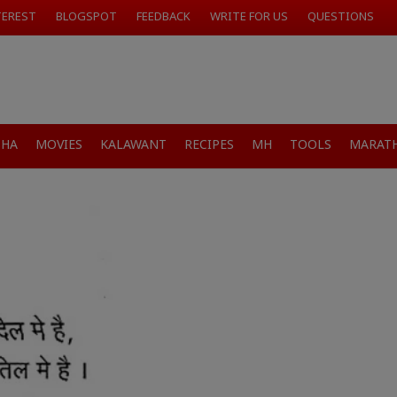
TEREST
BLOGSPOT
FEEDBACK
WRITE FOR US
QUESTIONS
SHA
MOVIES
KALAWANT
RECIPES
MH
TOOLS
MARATH