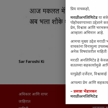
प्रिय वाचकहो,
मराठी अनलिमिटेड
या संक
पोहोचवण्याच्या उद्देशाने क
प्रेम, विश्वास आणि भरभर
आम्हाला अभिमान आहे.
आमचा मुख्य उद्देश मराठी भ
वाचकांना विनामूल्य उपलब्ध
अनेक विषयांवरील माहिती 
मराठी अनलिमिटेड हे केवळ
Sar Faroshi Ki
सततच्या सहकार्यामुळे आणि
यापुढेही दर्जेदार, विश्वा
आपल्या प्रेम आणि सहकार्या
–
प्रसन्ना भेंडारकर
अधिकार आणि वापर
सामान्य आ
मराठी अनलिमिटेड
घरी मिळव
जाहिरात