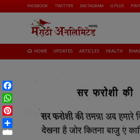
FACEBOOK
TWITTER
INSTAGRAM
G PLUS
PIN
HOME
UPDATES
ARTICLES
HEALTH
BHA
Facebook
WhatsApp
Pinterest
Share