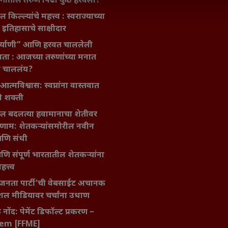
गातील तरुण पिढी कुठे हरवली?
ील किल्ल्यांचे महत्त्व : स्वराज्याच्या
इतिहासाचे साक्षीदार
िर्याणी” आणि हरवत चाललेली
ता : आजच्या तरुणांच्या मनात
य चाललंय?
मविश्वास: स्वप्नांना वास्तवात
ी शक्ती
ातील बदलत्या हवामानाचा शेतीवर
णाम: शेतकऱ्यांसमोरील नवीन
आणि संधी
 आणि संपूर्ण भारतातील शेतकऱ्यांना
हत्त्व
जनता पार्टी’ची वेबसाईट अचानक
ल मीडियावर चर्चांना उधाण
नोंद: पेमेंट डिफॉल्ट प्रकरण –
kem [FFME]