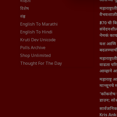
आजच्या यु
माहिती
महाराष्ट्रात
विशेष
वैभवशाली 
संग्रह
₹370 ची ब
English To Marathi
संवेदनशील
English To Hindi
नेमकं का
Kruti Dev Unicode
यश आणि आत्
Polls Archive
बदलण्याच
Shop Unlimited
महाराष्ट्र
Thought For The Day
वाढता परि
आव्हाने 
महाराष्ट्र
मान्सूनचे म
‘कॉकरोच 
डाउन; सोश
सार्वजनिक 
Kris An