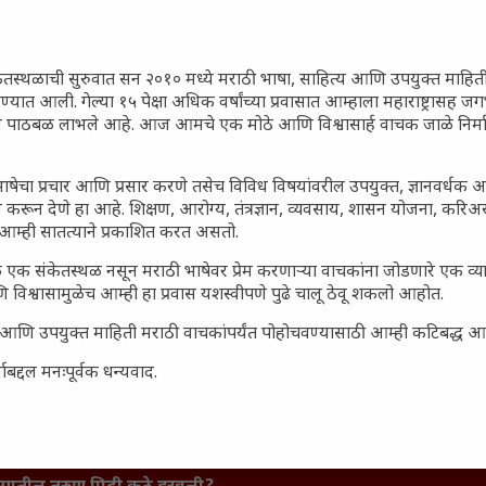
ेतस्थळाची सुरुवात सन २०१० मध्ये मराठी भाषा, साहित्य आणि उपयुक्त माहित
रण्यात आली. गेल्या १५ पेक्षा अधिक वर्षांच्या प्रवासात आम्हाला महाराष्ट्रासह
ून पाठबळ लाभले आहे. आज आमचे एक मोठे आणि विश्वासार्ह वाचक जाळे निर्म
ाषेचा प्रचार आणि प्रसार करणे तसेच विविध विषयांवरील उपयुक्त, ज्ञानवर्धक 
 करून देणे हा आहे. शिक्षण, आरोग्य, तंत्रज्ञान, व्यवसाय, शासन योजना, करि
आम्ही सातत्याने प्रकाशित करत असतो.
 एक संकेतस्थळ नसून मराठी भाषेवर प्रेम करणाऱ्या वाचकांना जोडणारे एक व
 विश्वासामुळेच आम्ही हा प्रवास यशस्वीपणे पुढे चालू ठेवू शकलो आहोत.
सार्ह आणि उपयुक्त माहिती मराठी वाचकांपर्यंत पोहोचवण्यासाठी आम्ही कटिबद्ध 
बद्दल मनःपूर्वक धन्यवाद.
जारांवर गावठी उपाय – घरच्या
ा प्राथमिक आराम