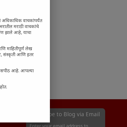
ी अधिकाधिक वाचकांपर्यंत
 जगभरातील मराठी वाचकांचे
ाण झाले आहे, याचा
आणि माहितीपूर्ण लेख
अर, संस्कृती आणि इतर
्यासपीठ आहे. आपल्या
आहोत.
Subscribe to Blog via Email
Enter your email address to