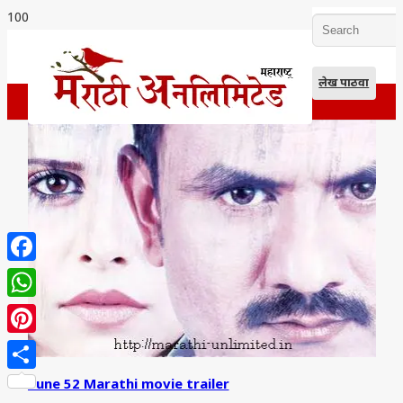
लेख पाठवा
Facebook
WhatsApp
Pinterest
Share
Pune 52 Marathi movie trailer