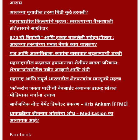
आराम
आजच्या युगातील तरुण पिढी कुठे हरवली?
महाराष्ट्रातील किल्ल्यांचे महत्त्व : स्वराज्याच्या वैभवशाली
इतिहासाचे साक्षीदार
₹370 ची बिर्याणी” आणि हरवत चाललेली संवेदनशीलता :
आजच्या तरुणांच्या मनात नेमकं काय चाललंय?
यश आणि आत्मविश्वास: स्वप्नांना वास्तवात बदलण्याची शक्ती
महाराष्ट्रातील बदलत्या हवामानाचा शेतीवर वाढता परिणाम:
शेतकऱ्यांसमोरील नवीन आव्हाने आणि संधी
महाराष्ट्र आणि संपूर्ण भारतातील शेतकऱ्यांना मान्सूनचे महत्त्व
‘कॉकरोच जनता पार्टी’ची वेबसाईट अचानक डाउन; सोशल
मीडियावर चर्चांना उधाण
सार्वजनिक नोंद: पेमेंट डिफॉल्ट प्रकरण – Kris Ankem [FFME]
धावपळीच्या जीवनात शांततेचा शोध – Meditation का
आवश्यक आहे?
Facebook