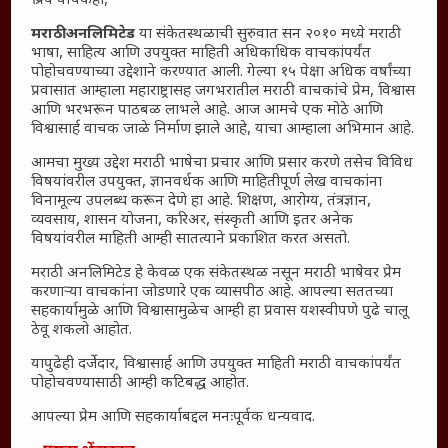
प्रिय वाचकहो,
माहिती
विशेष
मराठी अनलिमिटेड
या संकेतस्थळाची सुरुवात सन २०१० मध्ये मराठी
भाषा, साहित्य आणि उपयुक्त माहिती अधिकाधिक वाचकांपर्यंत
संग्रह
पोहोचवण्याच्या उद्देशाने करण्यात आली. गेल्या १५ पेक्षा अधिक वर्षांच्या
English To Marathi
प्रवासात आम्हाला महाराष्ट्रासह जगभरातील मराठी वाचकांचे प्रेम, विश्वास
आणि भरभरून पाठबळ लाभले आहे. आज आमचे एक मोठे आणि
English To Hindi
विश्वासार्ह वाचक जाळे निर्माण झाले आहे, याचा आम्हाला अभिमान आहे.
Kruti Dev Unicode
आमचा मुख्य उद्देश मराठी भाषेचा प्रचार आणि प्रसार करणे तसेच विविध
Polls Archive
विषयांवरील उपयुक्त, ज्ञानवर्धक आणि माहितीपूर्ण लेख वाचकांना
Shop Unlimited
विनामूल्य उपलब्ध करून देणे हा आहे. शिक्षण, आरोग्य, तंत्रज्ञान,
व्यवसाय, शासन योजना, करिअर, संस्कृती आणि इतर अनेक
Thought For The Day
विषयांवरील माहिती आम्ही सातत्याने प्रकाशित करत असतो.
सामान्य आजारांवर गावठी उपाय – घरच्या घरी मिळवा प्राथमिक
मराठी अनलिमिटेड हे केवळ एक संकेतस्थळ नसून मराठी भाषेवर प्रेम
करणाऱ्या वाचकांना जोडणारे एक व्यासपीठ आहे. आपल्या सततच्या
आराम
सहकार्यामुळे आणि विश्वासामुळेच आम्ही हा प्रवास यशस्वीपणे पुढे चालू
आजच्या युगातील तरुण पिढी कुठे हरवली?
ठेवू शकलो आहोत.
महाराष्ट्रातील किल्ल्यांचे महत्त्व : स्वराज्याच्या वैभवशाली इतिहासाचे
यापुढेही दर्जेदार, विश्वासार्ह आणि उपयुक्त माहिती मराठी वाचकांपर्यंत
साक्षीदार
पोहोचवण्यासाठी आम्ही कटिबद्ध आहोत.
₹370 ची बिर्याणी” आणि हरवत चाललेली संवेदनशीलता : आजच्या
आपल्या प्रेम आणि सहकार्याबद्दल मनःपूर्वक धन्यवाद.
तरुणांच्या मनात नेमकं काय चाललंय?