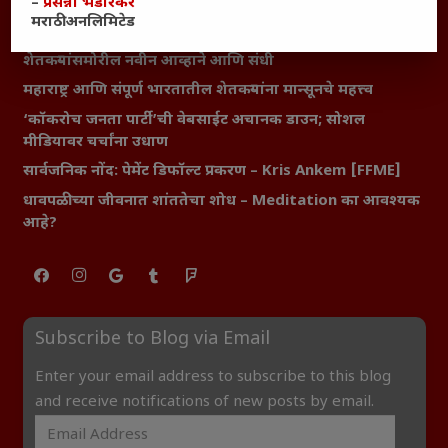
–
प्रसन्ना भेंडारकर
यश आणि आत्मविश्वास: स्वप्नांना वास्तवात बदलण्याची शक्ती
मराठी अनलिमिटेड
महाराष्ट्रातील बदलत्या हवामानाचा शेतीवर वाढता परिणाम:
शेतकऱ्यांसमोरील नवीन आव्हाने आणि संधी
महाराष्ट्र आणि संपूर्ण भारतातील शेतकऱ्यांना मान्सूनचे महत्त्व
‘कॉकरोच जनता पार्टी’ची वेबसाईट अचानक डाउन; सोशल
मीडियावर चर्चांना उधाण
सार्वजनिक नोंद: पेमेंट डिफॉल्ट प्रकरण – Kris Ankem [FFME]
धावपळीच्या जीवनात शांततेचा शोध – Meditation का आवश्यक
आहे?
Subscribe to Blog via Email
Enter your email address to subscribe to this blog
and receive notifications of new posts by email.