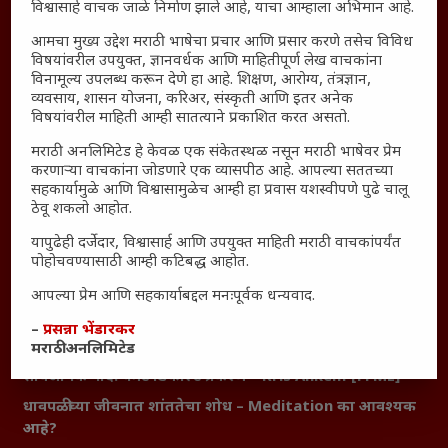
विश्वासार्ह वाचक जाळे निर्माण झाले आहे, याचा आम्हाला अभिमान आहे.
सामान्य आजारांवर गावठी उपाय – घरच्या घरी मिळवा प्राथमिक
आमचा मुख्य उद्देश मराठी भाषेचा प्रचार आणि प्रसार करणे तसेच विविध
आराम
विषयांवरील उपयुक्त, ज्ञानवर्धक आणि माहितीपूर्ण लेख वाचकांना
विनामूल्य उपलब्ध करून देणे हा आहे. शिक्षण, आरोग्य, तंत्रज्ञान,
आजच्या युगातील तरुण पिढी कुठे हरवली?
व्यवसाय, शासन योजना, करिअर, संस्कृती आणि इतर अनेक
महाराष्ट्रातील किल्ल्यांचे महत्त्व : स्वराज्याच्या वैभवशाली इतिहासाचे
विषयांवरील माहिती आम्ही सातत्याने प्रकाशित करत असतो.
साक्षीदार
मराठी अनलिमिटेड हे केवळ एक संकेतस्थळ नसून मराठी भाषेवर प्रेम
₹370 ची बिर्याणी” आणि हरवत चाललेली संवेदनशीलता : आजच्या
करणाऱ्या वाचकांना जोडणारे एक व्यासपीठ आहे. आपल्या सततच्या
तरुणांच्या मनात नेमकं काय चाललंय?
सहकार्यामुळे आणि विश्वासामुळेच आम्ही हा प्रवास यशस्वीपणे पुढे चालू
ठेवू शकलो आहोत.
यश आणि आत्मविश्वास: स्वप्नांना वास्तवात बदलण्याची शक्ती
यापुढेही दर्जेदार, विश्वासार्ह आणि उपयुक्त माहिती मराठी वाचकांपर्यंत
महाराष्ट्रातील बदलत्या हवामानाचा शेतीवर वाढता परिणाम:
पोहोचवण्यासाठी आम्ही कटिबद्ध आहोत.
शेतकऱ्यांसमोरील नवीन आव्हाने आणि संधी
महाराष्ट्र आणि संपूर्ण भारतातील शेतकऱ्यांना मान्सूनचे महत्त्व
आपल्या प्रेम आणि सहकार्याबद्दल मनःपूर्वक धन्यवाद.
‘कॉकरोच जनता पार्टी’ची वेबसाईट अचानक डाउन; सोशल
–
प्रसन्ना भेंडारकर
मीडियावर चर्चांना उधाण
मराठी अनलिमिटेड
सार्वजनिक नोंद: पेमेंट डिफॉल्ट प्रकरण – Kris Ankem [FFME]
धावपळीच्या जीवनात शांततेचा शोध – Meditation का आवश्यक
आहे?