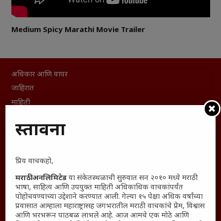
Medium Spicy Marathi Movie Trailer
अधिकार आणि वापर
जाहिरात
माहिती
विशेष
प्रस्तावना
संग्रह
English To Marathi
English To Hindi
प्रिय वाचकहो,
Kruti Dev Unicode
मराठी अनलिमिटेड
या संकेतस्थळाची सुरुवात सन २०१० मध्ये मराठी
Polls Archive
भाषा, साहित्य आणि उपयुक्त माहिती अधिकाधिक वाचकांपर्यंत
पोहोचवण्याच्या उद्देशाने करण्यात आली. गेल्या १५ पेक्षा अधिक वर्षांच्या
Shop Unlimited
प्रवासात आम्हाला महाराष्ट्रासह जगभरातील मराठी वाचकांचे प्रेम, विश्वास
Thought For The Day
आणि भरभरून पाठबळ लाभले आहे. आज आमचे एक मोठे आणि