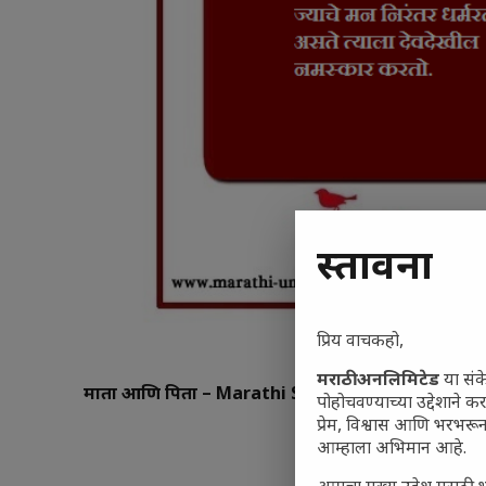
प्रस्तावना
प्रिय वाचकहो,
मराठी अनलिमिटेड
या संक
माता आणि पिता – Marathi Suvichar
पोहोचवण्याच्या उद्देशाने क
प्रेम, विश्वास आणि भरभर
आम्हाला अभिमान आहे.