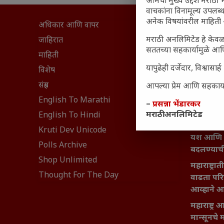
आमचा मुख्य उद्देश मराठी भ
वाचकांना विनामूल्य उपलब्ध
अनेक विषयांवरील माहिती 
अधिकार आणि वापर
सामान्य आ
घरी मिळव
मराठी अनलिमिटेड हे केवळ
जाहिरात
सततच्या सहकार्यामुळे आणि
आजच्या यु
माहिती
यापुढेही दर्जेदार, विश्वा
महाराष्ट्रात
विशेष
वैभवशाली 
संग्रह
आपल्या प्रेम आणि सहकार्या
₹370 ची ब
English To Marathi
–
प्रसन्ना भेंडारकर
संवेदनशील
मराठी अनलिमिटेड
English To Hindi
नेमकं का
Kruti Dev Unicode
यश आणि आत्
Polls Archive
बदलण्याच
Shop Unlimited
महाराष्ट्र
Thought For The Day
वाढता परि
आव्हाने 
महाराष्ट्र
मान्सूनचे म