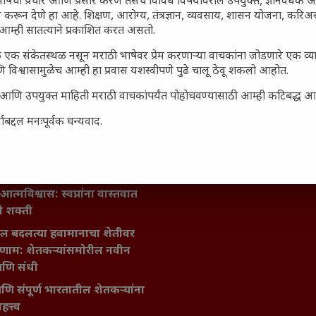
ाषेचा प्रचार आणि प्रसार करणे तसेच विविध विषयांवरील उपयुक्त, ज्ञानवर्धक 
 करून देणे हा आहे. शिक्षण, आरोग्य, तंत्रज्ञान, व्यवसाय, शासन योजना, करि
आम्ही सातत्याने प्रकाशित करत असतो.
जारांवर गावठी उपाय – घरच्या
ा प्राथमिक आराम
 एक संकेतस्थळ नसून मराठी भाषेवर प्रेम करणाऱ्या वाचकांना जोडणारे एक व
 विश्वासामुळेच आम्ही हा प्रवास यशस्वीपणे पुढे चालू ठेवू शकलो आहोत.
गातील तरुण पिढी कुठे हरवली?
सार्ह आणि उपयुक्त माहिती मराठी वाचकांपर्यंत पोहोचवण्यासाठी आम्ही कटिबद्ध 
ील किल्ल्यांचे महत्त्व : स्वराज्याच्या
इतिहासाचे साक्षीदार
बद्दल मनःपूर्वक धन्यवाद.
िर्याणी” आणि हरवत चाललेली
ता : आजच्या तरुणांच्या मनात
य चाललंय?
मविश्वास: स्वप्नांना वास्तवात
ी शक्ती
ातील बदलत्या हवामानाचा शेतीवर
णाम: शेतकऱ्यांसमोरील नवीन
आणि संधी
 आणि संपूर्ण भारतातील शेतकऱ्यांना
हत्त्व