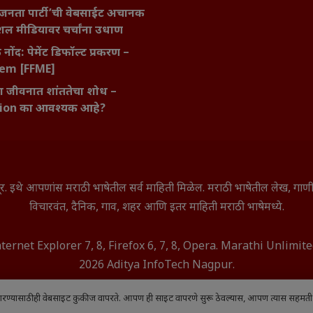
जनता पार्टी’ची वेबसाईट अचानक
ल मीडियावर चर्चांना उधाण
नोंद: पेमेंट डिफॉल्ट प्रकरण –
kem [FFME]
ा जीवनात शांततेचा शोध –
ion का आवश्यक आहे?
े सूर. इथे आपणांस मराठी भाषेतील सर्व माहिती मिळेल. मराठी भाषेतील लेख, ग
विचारवंत, दैनिक, गाव, शहर आणि इतर माहिती मराठी भाषेमध्ये.
nternet Explorer 7, 8, Firefox 6, 7, 8, Opera. Marathi Unlimi
2026 Aditya InfoTech Nagpur.
ारण्यासाठी ही वेबसाइट कुकीज वापरते. आपण ही साइट वापरणे सुरू ठेवल्यास, आपण त्यास सहमती 