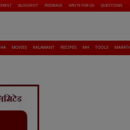
TEREST
BLOGSPOT
FEEDBACK
WRITE FOR US
QUESTIONS
SHA
MOVIES
KALAWANT
RECIPES
MH
TOOLS
MARATH