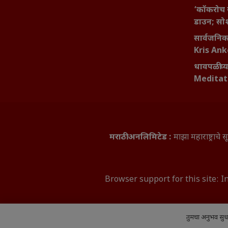
‘कॉकरोच 
डाउन; सोश
सार्वजनिक 
Kris An
धावपळीच्य
Meditat
मराठी अनलिमिटेड :
माझा महाराष्ट्राच
Browser support for this site: I
तुमचा अनुभव सुध