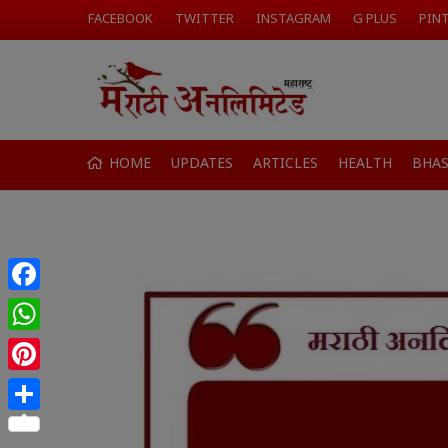
FACEBOOK
TWITTER
INSTAGRAM
G PLUS
PIN
HOME
UPDATES
ARTICLES
HEALTH
BHA
Facebook
WhatsApp
Pinterest
Share