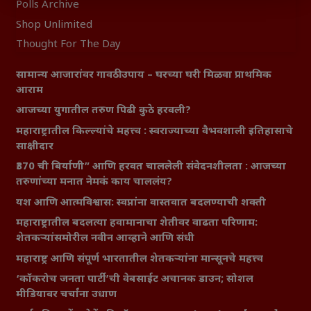
Polls Archive
Shop Unlimited
Thought For The Day
सामान्य आजारांवर गावठी उपाय – घरच्या घरी मिळवा प्राथमिक
आराम
आजच्या युगातील तरुण पिढी कुठे हरवली?
महाराष्ट्रातील किल्ल्यांचे महत्त्व : स्वराज्याच्या वैभवशाली इतिहासाचे
साक्षीदार
₹370 ची बिर्याणी” आणि हरवत चाललेली संवेदनशीलता : आजच्या
तरुणांच्या मनात नेमकं काय चाललंय?
यश आणि आत्मविश्वास: स्वप्नांना वास्तवात बदलण्याची शक्ती
महाराष्ट्रातील बदलत्या हवामानाचा शेतीवर वाढता परिणाम:
शेतकऱ्यांसमोरील नवीन आव्हाने आणि संधी
महाराष्ट्र आणि संपूर्ण भारतातील शेतकऱ्यांना मान्सूनचे महत्त्व
‘कॉकरोच जनता पार्टी’ची वेबसाईट अचानक डाउन; सोशल
मीडियावर चर्चांना उधाण