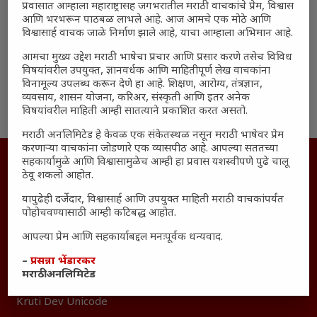
प्रवासात आम्हाला महाराष्ट्रासह जगभरातील मराठी वाचकांचे प्रेम, विश्वास
आणि भरभरून पाठबळ लाभले आहे. आज आमचे एक मोठे आणि
विश्वासार्ह वाचक जाळे निर्माण झाले आहे, याचा आम्हाला अभिमान आहे.
आमचा मुख्य उद्देश मराठी भाषेचा प्रचार आणि प्रसार करणे तसेच विविध
विषयांवरील उपयुक्त, ज्ञानवर्धक आणि माहितीपूर्ण लेख वाचकांना
विनामूल्य उपलब्ध करून देणे हा आहे. शिक्षण, आरोग्य, तंत्रज्ञान,
BHAU Official Teaser | Marathi Movie | 2020
व्यवसाय, शासन योजना, करिअर, संस्कृती आणि इतर अनेक
विषयांवरील माहिती आम्ही सातत्याने प्रकाशित करत असतो.
मराठी अनलिमिटेड हे केवळ एक संकेतस्थळ नसून मराठी भाषेवर प्रेम
करणाऱ्या वाचकांना जोडणारे एक व्यासपीठ आहे. आपल्या सततच्या
अधिकार आणि वापर
सहकार्यामुळे आणि विश्वासामुळेच आम्ही हा प्रवास यशस्वीपणे पुढे चालू
ठेवू शकलो आहोत.
जाहिरात
यापुढेही दर्जेदार, विश्वासार्ह आणि उपयुक्त माहिती मराठी वाचकांपर्यंत
माहिती
पोहोचवण्यासाठी आम्ही कटिबद्ध आहोत.
विशेष
आपल्या प्रेम आणि सहकार्याबद्दल मनःपूर्वक धन्यवाद.
संग्रह
–
प्रसन्ना भेंडारकर
English To Marathi
मराठी अनलिमिटेड
English To Hindi
Kruti Dev Unicode