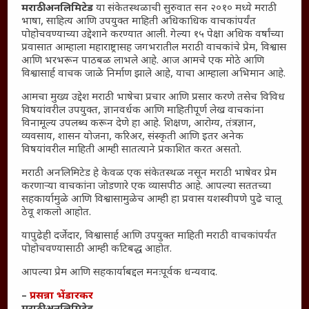
मराठी अनलिमिटेड
या संकेतस्थळाची सुरुवात सन २०१० मध्ये मराठी
संग्रह
भाषा, साहित्य आणि उपयुक्त माहिती अधिकाधिक वाचकांपर्यंत
English To Marathi
पोहोचवण्याच्या उद्देशाने करण्यात आली. गेल्या १५ पेक्षा अधिक वर्षांच्या
प्रवासात आम्हाला महाराष्ट्रासह जगभरातील मराठी वाचकांचे प्रेम, विश्वास
English To Hindi
आणि भरभरून पाठबळ लाभले आहे. आज आमचे एक मोठे आणि
Kruti Dev Unicode
विश्वासार्ह वाचक जाळे निर्माण झाले आहे, याचा आम्हाला अभिमान आहे.
Polls Archive
आमचा मुख्य उद्देश मराठी भाषेचा प्रचार आणि प्रसार करणे तसेच विविध
Shop Unlimited
विषयांवरील उपयुक्त, ज्ञानवर्धक आणि माहितीपूर्ण लेख वाचकांना
विनामूल्य उपलब्ध करून देणे हा आहे. शिक्षण, आरोग्य, तंत्रज्ञान,
Thought For The Day
व्यवसाय, शासन योजना, करिअर, संस्कृती आणि इतर अनेक
विषयांवरील माहिती आम्ही सातत्याने प्रकाशित करत असतो.
सामान्य आजारांवर गावठी उपाय – घरच्या घरी मिळवा प्राथमिक
आराम
मराठी अनलिमिटेड हे केवळ एक संकेतस्थळ नसून मराठी भाषेवर प्रेम
करणाऱ्या वाचकांना जोडणारे एक व्यासपीठ आहे. आपल्या सततच्या
आजच्या युगातील तरुण पिढी कुठे हरवली?
सहकार्यामुळे आणि विश्वासामुळेच आम्ही हा प्रवास यशस्वीपणे पुढे चालू
ठेवू शकलो आहोत.
महाराष्ट्रातील किल्ल्यांचे महत्त्व : स्वराज्याच्या वैभवशाली इतिहासाचे
साक्षीदार
यापुढेही दर्जेदार, विश्वासार्ह आणि उपयुक्त माहिती मराठी वाचकांपर्यंत
₹370 ची बिर्याणी” आणि हरवत चाललेली संवेदनशीलता : आजच्या
पोहोचवण्यासाठी आम्ही कटिबद्ध आहोत.
तरुणांच्या मनात नेमकं काय चाललंय?
आपल्या प्रेम आणि सहकार्याबद्दल मनःपूर्वक धन्यवाद.
यश आणि आत्मविश्वास: स्वप्नांना वास्तवात बदलण्याची शक्ती
–
प्रसन्ना भेंडारकर
महाराष्ट्रातील बदलत्या हवामानाचा शेतीवर वाढता परिणाम: