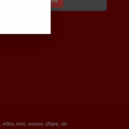
Subscribe
ाणी, कविता, वाचन, पाककला, इतिहास, थोर