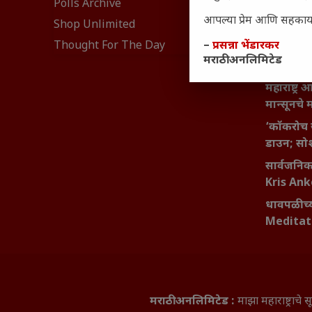
Polls Archive
बदलण्याच
आपल्या प्रेम आणि सहकार्या
Shop Unlimited
महाराष्ट्र
Thought For The Day
–
प्रसन्ना भेंडारकर
वाढता परि
मराठी अनलिमिटेड
आव्हाने 
महाराष्ट्र
मान्सूनचे म
‘कॉकरोच 
डाउन; सोश
सार्वजनिक 
Kris An
धावपळीच्य
Meditat
मराठी अनलिमिटेड :
माझा महाराष्ट्राच