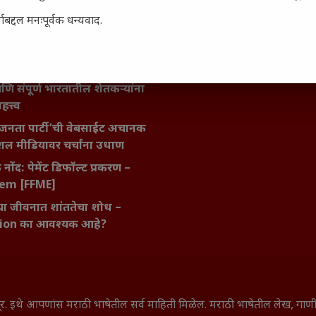
ी शक्ती
बद्दल मनःपूर्वक धन्यवाद.
ातील बदलत्या हवामानाचा शेतीवर
णाम: शेतकऱ्यांसमोरील नवीन
आणि संधी
 आणि संपूर्ण भारतातील शेतकऱ्यांना
हत्त्व
जनता पार्टी’ची वेबसाईट अचानक
ल मीडियावर चर्चांना उधाण
नोंद: पेमेंट डिफॉल्ट प्रकरण –
kem [FFME]
ा जीवनात शांततेचा शोध –
ion का आवश्यक आहे?
े सूर. इथे आपणांस मराठी भाषेतील सर्व माहिती मिळेल. मराठी भाषेतील लेख, ग