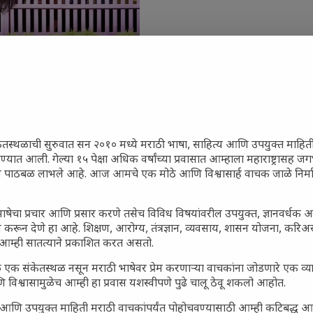
ेतस्थळाची सुरुवात सन २०१० मध्ये मराठी भाषा, साहित्य आणि उपयुक्त माहित
जारांवर गावठी उपाय – घरच्या
रण्यात आली. गेल्या १५ पेक्षा अधिक वर्षांच्या प्रवासात आम्हाला महाराष्ट्रासह
ा प्राथमिक आराम
ून पाठबळ लाभले आहे. आज आमचे एक मोठे आणि विश्वासार्ह वाचक जाळे निर्म
गातील तरुण पिढी कुठे हरवली?
ील किल्ल्यांचे महत्त्व : स्वराज्याच्या
ाषेचा प्रचार आणि प्रसार करणे तसेच विविध विषयांवरील उपयुक्त, ज्ञानवर्धक 
तिहासाचे साक्षीदार
 करून देणे हा आहे. शिक्षण, आरोग्य, तंत्रज्ञान, व्यवसाय, शासन योजना, करि
आम्ही सातत्याने प्रकाशित करत असतो.
िर्याणी” आणि हरवत चाललेली
ता : आजच्या तरुणांच्या मनात
 एक संकेतस्थळ नसून मराठी भाषेवर प्रेम करणाऱ्या वाचकांना जोडणारे एक व
 विश्वासामुळेच आम्ही हा प्रवास यशस्वीपणे पुढे चालू ठेवू शकलो आहोत.
य चाललंय?
मविश्वास: स्वप्नांना वास्तवात
सार्ह आणि उपयुक्त माहिती मराठी वाचकांपर्यंत पोहोचवण्यासाठी आम्ही कटिबद्ध 