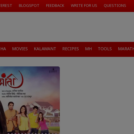
TEREST
BLOGSPOT
FEEDBACK
WRITE FOR US
QUESTIONS
SHA
MOVIES
KALAWANT
RECIPES
MH
TOOLS
MARATH