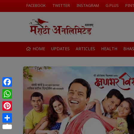
FACEBOOK
TWITTER
INSTAGRAM
G PLUS
PIN
HOME
UPDATES
ARTICLES
HEALTH
BHA
Facebook
WhatsApp
Pinterest
Share