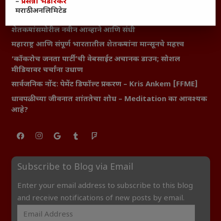
–
प्रसन्ना भेंडारकर
यश आणि आत्मविश्वास: स्वप्नांना वास्तवात बदलण्याची शक्ती
मराठी अनलिमिटेड
महाराष्ट्रातील बदलत्या हवामानाचा शेतीवर वाढता परिणाम:
शेतकऱ्यांसमोरील नवीन आव्हाने आणि संधी
महाराष्ट्र आणि संपूर्ण भारतातील शेतकऱ्यांना मान्सूनचे महत्त्व
‘कॉकरोच जनता पार्टी’ची वेबसाईट अचानक डाउन; सोशल
मीडियावर चर्चांना उधाण
सार्वजनिक नोंद: पेमेंट डिफॉल्ट प्रकरण – Kris Ankem [FFME]
धावपळीच्या जीवनात शांततेचा शोध – Meditation का आवश्यक
आहे?
Subscribe to Blog via Email
Enter your email address to subscribe to this blog
and receive notifications of new posts by email.