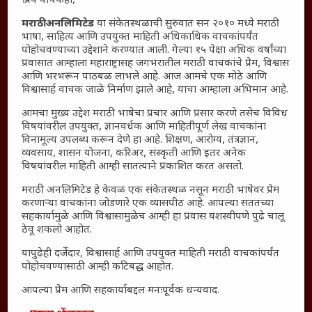
प्रिय वाचकहो,
माहिती
विशेष
मराठी अनलिमिटेड
या संकेतस्थळाची सुरुवात सन २०१० मध्ये मराठी
भाषा, साहित्य आणि उपयुक्त माहिती अधिकाधिक वाचकांपर्यंत
संग्रह
पोहोचवण्याच्या उद्देशाने करण्यात आली. गेल्या १५ पेक्षा अधिक वर्षांच्या
English To Marathi
प्रवासात आम्हाला महाराष्ट्रासह जगभरातील मराठी वाचकांचे प्रेम, विश्वास
आणि भरभरून पाठबळ लाभले आहे. आज आमचे एक मोठे आणि
English To Hindi
विश्वासार्ह वाचक जाळे निर्माण झाले आहे, याचा आम्हाला अभिमान आहे.
Kruti Dev Unicode
आमचा मुख्य उद्देश मराठी भाषेचा प्रचार आणि प्रसार करणे तसेच विविध
Polls Archive
विषयांवरील उपयुक्त, ज्ञानवर्धक आणि माहितीपूर्ण लेख वाचकांना
Shop Unlimited
विनामूल्य उपलब्ध करून देणे हा आहे. शिक्षण, आरोग्य, तंत्रज्ञान,
व्यवसाय, शासन योजना, करिअर, संस्कृती आणि इतर अनेक
Thought For The Day
विषयांवरील माहिती आम्ही सातत्याने प्रकाशित करत असतो.
सामान्य आजारांवर गावठी उपाय – घरच्या घरी मिळवा प्राथमिक
मराठी अनलिमिटेड हे केवळ एक संकेतस्थळ नसून मराठी भाषेवर प्रेम
करणाऱ्या वाचकांना जोडणारे एक व्यासपीठ आहे. आपल्या सततच्या
आराम
सहकार्यामुळे आणि विश्वासामुळेच आम्ही हा प्रवास यशस्वीपणे पुढे चालू
आजच्या युगातील तरुण पिढी कुठे हरवली?
ठेवू शकलो आहोत.
महाराष्ट्रातील किल्ल्यांचे महत्त्व : स्वराज्याच्या वैभवशाली इतिहासाचे
यापुढेही दर्जेदार, विश्वासार्ह आणि उपयुक्त माहिती मराठी वाचकांपर्यंत
साक्षीदार
पोहोचवण्यासाठी आम्ही कटिबद्ध आहोत.
₹370 ची बिर्याणी” आणि हरवत चाललेली संवेदनशीलता : आजच्या
आपल्या प्रेम आणि सहकार्याबद्दल मनःपूर्वक धन्यवाद.
तरुणांच्या मनात नेमकं काय चाललंय?