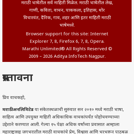
मराठी भाषेतील सर्व माहिती मिळेल. मराठी भाषेतील लेख,
गाणी, कविता, वाचन, पाककला, इतिहास, थोर
विचारवंत, दैनिक, गाव, शहर आणि इतर माहिती मराठी
भाषेमध्ये.
Browser support for this site: Internet
Explorer 7, 8, Firefox 6, 7, 8, Opera.
Marathi Unlimited® All Rights Reserved ©
2009 – 2026 Aditya InfoTech Nagpur.
प्रस्तावना
प्रिय वाचकहो,
मराठी अनलिमिटेड
या संकेतस्थळाची सुरुवात सन २०१० मध्ये मराठी भाषा,
साहित्य आणि उपयुक्त माहिती अधिकाधिक वाचकांपर्यंत पोहोचवण्याच्या
उद्देशाने करण्यात आली. गेल्या १५ पेक्षा अधिक वर्षांच्या प्रवासात आम्हाला
महाराष्ट्रासह जगभरातील मराठी वाचकांचे प्रेम, विश्वास आणि भरभरून पाठबळ