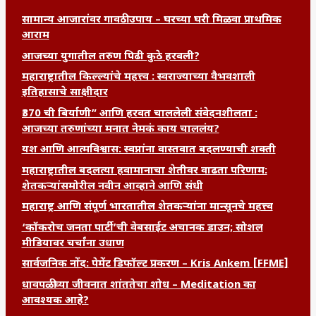
सामान्य आजारांवर गावठी उपाय – घरच्या घरी मिळवा प्राथमिक
आराम
आजच्या युगातील तरुण पिढी कुठे हरवली?
महाराष्ट्रातील किल्ल्यांचे महत्त्व : स्वराज्याच्या वैभवशाली
इतिहासाचे साक्षीदार
₹370 ची बिर्याणी” आणि हरवत चाललेली संवेदनशीलता :
आजच्या तरुणांच्या मनात नेमकं काय चाललंय?
यश आणि आत्मविश्वास: स्वप्नांना वास्तवात बदलण्याची शक्ती
महाराष्ट्रातील बदलत्या हवामानाचा शेतीवर वाढता परिणाम:
शेतकऱ्यांसमोरील नवीन आव्हाने आणि संधी
महाराष्ट्र आणि संपूर्ण भारतातील शेतकऱ्यांना मान्सूनचे महत्त्व
‘कॉकरोच जनता पार्टी’ची वेबसाईट अचानक डाउन; सोशल
मीडियावर चर्चांना उधाण
सार्वजनिक नोंद: पेमेंट डिफॉल्ट प्रकरण – Kris Ankem [FFME]
धावपळीच्या जीवनात शांततेचा शोध – Meditation का
आवश्यक आहे?