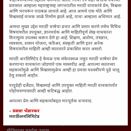
पोहोचवण्याच्या उद्देशाने करण्यात आली. गेल्या १५ पेक्षा अधिक वर्षांच्या
Kruti Dev Unicode
प्रवासात आम्हाला महाराष्ट्रासह जगभरातील मराठी वाचकांचे प्रेम, विश्वास
Polls Archive
आणि भरभरून पाठबळ लाभले आहे. आज आमचे एक मोठे आणि
विश्वासार्ह वाचक जाळे निर्माण झाले आहे, याचा आम्हाला अभिमान आहे.
Shop Unlimited
Thought For The Day
आमचा मुख्य उद्देश मराठी भाषेचा प्रचार आणि प्रसार करणे तसेच विविध
विषयांवरील उपयुक्त, ज्ञानवर्धक आणि माहितीपूर्ण लेख वाचकांना
विनामूल्य उपलब्ध करून देणे हा आहे. शिक्षण, आरोग्य, तंत्रज्ञान,
सामान्य आजारांवर गावठी उपाय – घरच्या घरी मिळवा प्राथमिक
व्यवसाय, शासन योजना, करिअर, संस्कृती आणि इतर अनेक
आराम
विषयांवरील माहिती आम्ही सातत्याने प्रकाशित करत असतो.
आजच्या युगातील तरुण पिढी कुठे हरवली?
मराठी अनलिमिटेड हे केवळ एक संकेतस्थळ नसून मराठी भाषेवर प्रेम
महाराष्ट्रातील किल्ल्यांचे महत्त्व : स्वराज्याच्या वैभवशाली इतिहासाचे
करणाऱ्या वाचकांना जोडणारे एक व्यासपीठ आहे. आपल्या सततच्या
साक्षीदार
सहकार्यामुळे आणि विश्वासामुळेच आम्ही हा प्रवास यशस्वीपणे पुढे चालू
ठेवू शकलो आहोत.
₹370 ची बिर्याणी” आणि हरवत चाललेली संवेदनशीलता : आजच्या
तरुणांच्या मनात नेमकं काय चाललंय?
यापुढेही दर्जेदार, विश्वासार्ह आणि उपयुक्त माहिती मराठी वाचकांपर्यंत
पोहोचवण्यासाठी आम्ही कटिबद्ध आहोत.
यश आणि आत्मविश्वास: स्वप्नांना वास्तवात बदलण्याची शक्ती
महाराष्ट्रातील बदलत्या हवामानाचा शेतीवर वाढता परिणाम:
आपल्या प्रेम आणि सहकार्याबद्दल मनःपूर्वक धन्यवाद.
शेतकऱ्यांसमोरील नवीन आव्हाने आणि संधी
–
प्रसन्ना भेंडारकर
महाराष्ट्र आणि संपूर्ण भारतातील शेतकऱ्यांना मान्सूनचे महत्त्व
मराठी अनलिमिटेड
‘कॉकरोच जनता पार्टी’ची वेबसाईट अचानक डाउन; सोशल
मीडियावर चर्चांना उधाण