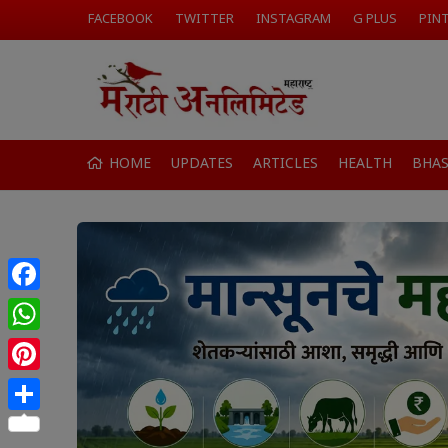
FACEBOOK
TWITTER
INSTAGRAM
G PLUS
PIN
HOME
UPDATES
ARTICLES
HEALTH
BHA
Facebook
WhatsApp
Pinterest
Share