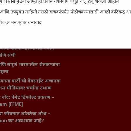
 विश्वासामुळेच आम्ही हा प्रवास यशस्वीपणे पुढे चालू ठेवू शकलो आहोत.
िर्याणी” आणि हरवत चाललेली
ता : आजच्या तरुणांच्या मनात
सार्ह आणि उपयुक्त माहिती मराठी वाचकांपर्यंत पोहोचवण्यासाठी आम्ही कटिबद्ध 
य चाललंय?
बद्दल मनःपूर्वक धन्यवाद.
मविश्वास: स्वप्नांना वास्तवात
ी शक्ती
ातील बदलत्या हवामानाचा शेतीवर
णाम: शेतकऱ्यांसमोरील नवीन
आणि संधी
 आणि संपूर्ण भारतातील शेतकऱ्यांना
हत्त्व
जनता पार्टी’ची वेबसाईट अचानक
ल मीडियावर चर्चांना उधाण
नोंद: पेमेंट डिफॉल्ट प्रकरण –
kem [FFME]
ा जीवनात शांततेचा शोध –
ion का आवश्यक आहे?