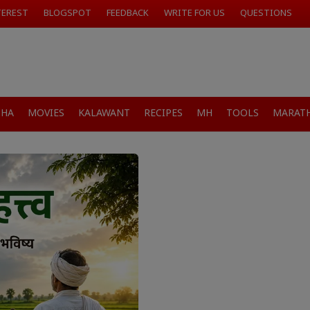
TEREST
BLOGSPOT
FEEDBACK
WRITE FOR US
QUESTIONS
SHA
MOVIES
KALAWANT
RECIPES
MH
TOOLS
MARATH