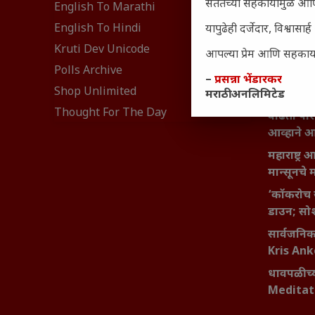
सततच्या सहकार्यामुळे आणि
₹370 ची ब
English To Marathi
संवेदनशील
English To Hindi
यापुढेही दर्जेदार, विश्वा
नेमकं का
Kruti Dev Unicode
आपल्या प्रेम आणि सहकार्या
यश आणि आत्
Polls Archive
बदलण्याच
–
प्रसन्ना भेंडारकर
Shop Unlimited
मराठी अनलिमिटेड
महाराष्ट्र
Thought For The Day
वाढता परि
आव्हाने 
महाराष्ट्र
मान्सूनचे म
‘कॉकरोच 
डाउन; सोश
सार्वजनिक 
Kris An
धावपळीच्य
Meditat