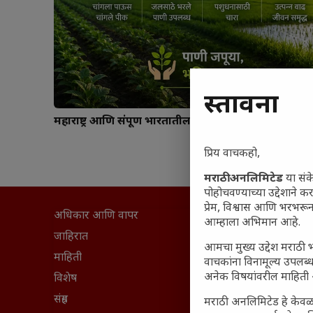
प्रस्तावना
महाराष्ट्र आणि संपूर्ण भारतातील शेतकऱ्यांना मान्सूनचे महत्त्
प्रिय वाचकहो,
मराठी अनलिमिटेड
या संक
पोहोचवण्याच्या उद्देशाने क
प्रेम, विश्वास आणि भरभर
अधिकार आणि वापर
सामान्य आ
आम्हाला अभिमान आहे.
घरी मिळव
जाहिरात
आमचा मुख्य उद्देश मराठी भ
आजच्या यु
माहिती
वाचकांना विनामूल्य उपलब्ध
अनेक विषयांवरील माहिती 
महाराष्ट्रात
विशेष
वैभवशाली 
संग्रह
मराठी अनलिमिटेड हे केवळ