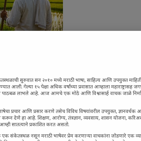
व
ेतस्थळाची सुरुवात सन २०१० मध्ये मराठी भाषा, साहित्य आणि उपयुक्त माहित
रण्यात आली. गेल्या १५ पेक्षा अधिक वर्षांच्या प्रवासात आम्हाला महाराष्ट्रासह
ून पाठबळ लाभले आहे. आज आमचे एक मोठे आणि विश्वासार्ह वाचक जाळे निर्म
जारांवर गावठी उपाय – घरच्या
ा प्राथमिक आराम
ाषेचा प्रचार आणि प्रसार करणे तसेच विविध विषयांवरील उपयुक्त, ज्ञानवर्धक 
गातील तरुण पिढी कुठे हरवली?
 करून देणे हा आहे. शिक्षण, आरोग्य, तंत्रज्ञान, व्यवसाय, शासन योजना, करि
आम्ही सातत्याने प्रकाशित करत असतो.
ील किल्ल्यांचे महत्त्व : स्वराज्याच्या
इतिहासाचे साक्षीदार
 एक संकेतस्थळ नसून मराठी भाषेवर प्रेम करणाऱ्या वाचकांना जोडणारे एक व