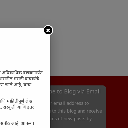
ी अधिकाधिक वाचकांपर्यंत
 जगभरातील मराठी वाचकांचे
ाण झाले आहे, याचा
Subscribe to Blog via Email
आणि माहितीपूर्ण लेख
Enter your email address to
अर, संस्कृती आणि इतर
subscribe to this blog and receive
notifications of new posts by
्यासपीठ आहे. आपल्या
email.