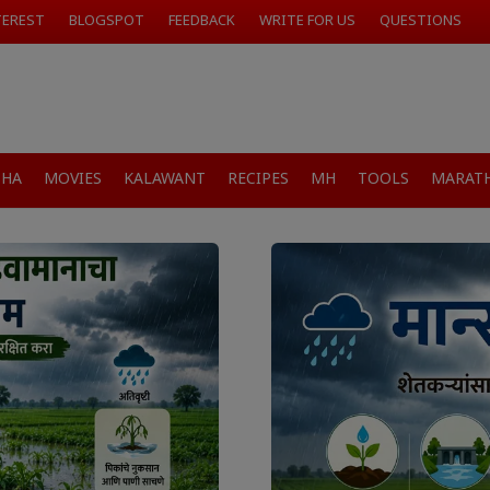
TEREST
BLOGSPOT
FEEDBACK
WRITE FOR US
QUESTIONS
SHA
MOVIES
KALAWANT
RECIPES
MH
TOOLS
MARATH