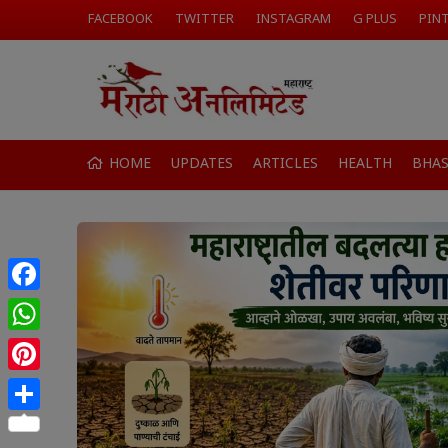
FACEBOOK
TWITTER
INSTAGRAM
G PLUS
PIN
HOME
UPDATES
ARTICLES
HEALTH
BHA
Facebook
WhatsApp
Pinterest
Share