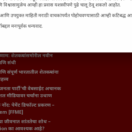
 विश्वासामुळेच आम्ही हा प्रवास यशस्वीपणे पुढे चालू ठेवू शकलो आहोत.
िर्याणी” आणि हरवत चाललेली
सार्ह आणि उपयुक्त माहिती मराठी वाचकांपर्यंत पोहोचवण्यासाठी आम्ही कटिबद्ध 
ता : आजच्या तरुणांच्या मनात
य चाललंय?
बद्दल मनःपूर्वक धन्यवाद.
मविश्वास: स्वप्नांना वास्तवात
ी शक्ती
ातील बदलत्या हवामानाचा शेतीवर
णाम: शेतकऱ्यांसमोरील नवीन
आणि संधी
 आणि संपूर्ण भारतातील शेतकऱ्यांना
हत्त्व
जनता पार्टी’ची वेबसाईट अचानक
ल मीडियावर चर्चांना उधाण
नोंद: पेमेंट डिफॉल्ट प्रकरण –
kem [FFME]
ा जीवनात शांततेचा शोध –
ion का आवश्यक आहे?