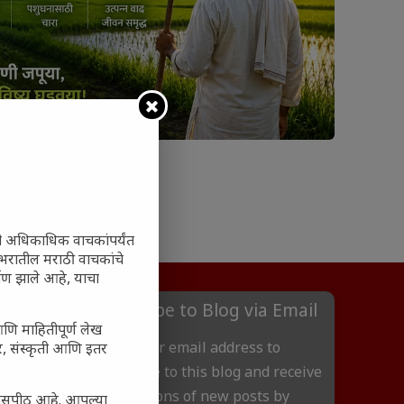
ेतकऱ्यांना मान्सूनचे महत्त्व
ी अधिकाधिक वाचकांपर्यंत
 जगभरातील मराठी वाचकांचे
ाण झाले आहे, याचा
Subscribe to Blog via Email
आणि माहितीपूर्ण लेख
Enter your email address to
अर, संस्कृती आणि इतर
subscribe to this blog and receive
notifications of new posts by
्यासपीठ आहे. आपल्या