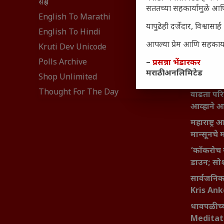
संग्रह
सततच्या सहकार्यामुळे आणि
₹370 ची ब
English To Marathi
यापुढेही दर्जेदार, विश्वा
संवेदनशील
English To Hindi
नेमकं का
आपल्या प्रेम आणि सहकार्या
Kruti Dev Unicode
यश आणि आत्
Polls Archive
–
प्रसन्ना भेंडारकर
बदलण्याच
मराठी अनलिमिटेड
Shop Unlimited
महाराष्ट्र
Thought For The Day
वाढता परि
आव्हाने 
महाराष्ट्र
मान्सूनचे म
‘कॉकरोच 
डाउन; सोश
सार्वजनिक 
Kris An
धावपळीच्य
Meditat