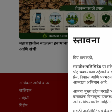
प्रस्तावना
महाराष्ट्रातील बदलत्या हवामानाचा शेतीवर वाढता परिणाम: 
आणि संधी
प्रिय वाचकहो,
मराठी अनलिमिटेड
या संक
पोहोचवण्याच्या उद्देशाने क
प्रेम, विश्वास आणि भरभर
आम्हाला अभिमान आहे.
अधिकार आणि वापर
सामान्य आ
घरी मिळव
जाहिरात
आमचा मुख्य उद्देश मराठी भ
वाचकांना विनामूल्य उपलब्ध
आजच्या यु
माहिती
अनेक विषयांवरील माहिती 
महाराष्ट्रात
विशेष
मराठी अनलिमिटेड हे केवळ
वैभवशाली 