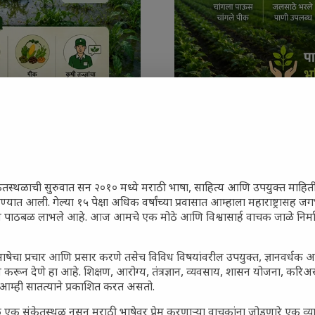
शेतकऱ्यांसमोरील नवीन आव्हाने
महाराष्ट्र आणि संपूर्ण भारतातील श
ेतस्थळाची सुरुवात सन २०१० मध्ये मराठी भाषा, साहित्य आणि उपयुक्त माहित
रण्यात आली. गेल्या १५ पेक्षा अधिक वर्षांच्या प्रवासात आम्हाला महाराष्ट्रासह
ून पाठबळ लाभले आहे. आज आमचे एक मोठे आणि विश्वासार्ह वाचक जाळे निर्म
जारांवर गावठी उपाय – घरच्या
ा प्राथमिक आराम
ाषेचा प्रचार आणि प्रसार करणे तसेच विविध विषयांवरील उपयुक्त, ज्ञानवर्धक 
 करून देणे हा आहे. शिक्षण, आरोग्य, तंत्रज्ञान, व्यवसाय, शासन योजना, करि
गातील तरुण पिढी कुठे हरवली?
आम्ही सातत्याने प्रकाशित करत असतो.
ील किल्ल्यांचे महत्त्व : स्वराज्याच्या
 एक संकेतस्थळ नसून मराठी भाषेवर प्रेम करणाऱ्या वाचकांना जोडणारे एक व
इतिहासाचे साक्षीदार