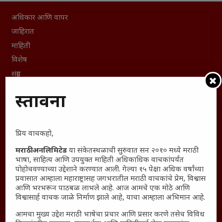
अधिकार आणि वापर
जाहिरात
माहिती
विशेष
संग्रह
English To Marathi
प्रस्तावना
English To Hindi
Kruti Dev Unicode
Polls Archive
प्रिय वाचकहो,
Shop Unlimited
मराठी अनलिमिटेड
या संकेतस्थळाची सुरुवात सन २०१० मध्ये मराठी
Thought For The Day
भाषा, साहित्य आणि उपयुक्त माहिती अधिकाधिक वाचकांपर्यंत
पोहोचवण्याच्या उद्देशाने करण्यात आली. गेल्या १५ पेक्षा अधिक वर्षांच्या
प्रवासात आम्हाला महाराष्ट्रासह जगभरातील मराठी वाचकांचे प्रेम, विश्वास
सामान्य आजारांवर गावठी उपाय – घरच्या घरी मिळवा प्राथमिक
आणि भरभरून पाठबळ लाभले आहे. आज आमचे एक मोठे आणि
आराम
विश्वासार्ह वाचक जाळे निर्माण झाले आहे, याचा आम्हाला अभिमान आहे.
आजच्या युगातील तरुण पिढी कुठे हरवली?
आमचा मुख्य उद्देश मराठी भाषेचा प्रचार आणि प्रसार करणे तसेच विविध
महाराष्ट्रातील किल्ल्यांचे महत्त्व : स्वराज्याच्या वैभवशाली इतिहासाचे