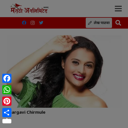
लेख पाठवा
Facebook
WhatsApp
Pinterest
Bhargavi Chirmule
Share