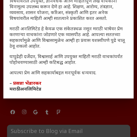
विषयांवरील उपयुक्त, ज्ञानवर्धक आणि माहितीपूर्ण लेख वाचकांना
साक्षीदार
विनामूल्य उपलब्ध करून देणे हा आहे. शिक्षण, आरोग्य, तंत्रज्ञान,
व्यवसाय, शासन योजना, करिअर, संस्कृती आणि इतर अनेक
₹370 ची बिर्याणी” आणि हरवत चाललेली संवेदनशीलता : आजच्या
विषयांवरील माहिती आम्ही सातत्याने प्रकाशित करत असतो.
तरुणांच्या मनात नेमकं काय चाललंय?
मराठी अनलिमिटेड हे केवळ एक संकेतस्थळ नसून मराठी भाषेवर प्रेम
यश आणि आत्मविश्वास: स्वप्नांना वास्तवात बदलण्याची शक्ती
करणाऱ्या वाचकांना जोडणारे एक व्यासपीठ आहे. आपल्या सततच्या
महाराष्ट्रातील बदलत्या हवामानाचा शेतीवर वाढता परिणाम:
सहकार्यामुळे आणि विश्वासामुळेच आम्ही हा प्रवास यशस्वीपणे पुढे चालू
शेतकऱ्यांसमोरील नवीन आव्हाने आणि संधी
ठेवू शकलो आहोत.
महाराष्ट्र आणि संपूर्ण भारतातील शेतकऱ्यांना मान्सूनचे महत्त्व
यापुढेही दर्जेदार, विश्वासार्ह आणि उपयुक्त माहिती मराठी वाचकांपर्यंत
पोहोचवण्यासाठी आम्ही कटिबद्ध आहोत.
‘कॉकरोच जनता पार्टी’ची वेबसाईट अचानक डाउन; सोशल
मीडियावर चर्चांना उधाण
आपल्या प्रेम आणि सहकार्याबद्दल मनःपूर्वक धन्यवाद.
सार्वजनिक नोंद: पेमेंट डिफॉल्ट प्रकरण – Kris Ankem [FFME]
–
प्रसन्ना भेंडारकर
धावपळीच्या जीवनात शांततेचा शोध – Meditation का आवश्यक
मराठी अनलिमिटेड
आहे?
Subscribe to Blog via Email