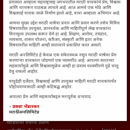
Polls Archive
प्रवासात आम्हाला महाराष्ट्रासह जगभरातील मराठी वाचकांचे प्रेम, विश्वास
आणि भरभरून पाठबळ लाभले आहे. आज आमचे एक मोठे आणि
Shop Unlimited
विश्वासार्ह वाचक जाळे निर्माण झाले आहे, याचा आम्हाला अभिमान आहे.
Thought For The Day
आमचा मुख्य उद्देश मराठी भाषेचा प्रचार आणि प्रसार करणे तसेच विविध
विषयांवरील उपयुक्त, ज्ञानवर्धक आणि माहितीपूर्ण लेख वाचकांना
सामान्य आजारांवर गावठी उपाय – घरच्या घरी मिळवा प्राथमिक
विनामूल्य उपलब्ध करून देणे हा आहे. शिक्षण, आरोग्य, तंत्रज्ञान,
आराम
व्यवसाय, शासन योजना, करिअर, संस्कृती आणि इतर अनेक
विषयांवरील माहिती आम्ही सातत्याने प्रकाशित करत असतो.
आजच्या युगातील तरुण पिढी कुठे हरवली?
महाराष्ट्रातील किल्ल्यांचे महत्त्व : स्वराज्याच्या वैभवशाली इतिहासाचे
मराठी अनलिमिटेड हे केवळ एक संकेतस्थळ नसून मराठी भाषेवर प्रेम
करणाऱ्या वाचकांना जोडणारे एक व्यासपीठ आहे. आपल्या सततच्या
साक्षीदार
सहकार्यामुळे आणि विश्वासामुळेच आम्ही हा प्रवास यशस्वीपणे पुढे चालू
₹370 ची बिर्याणी” आणि हरवत चाललेली संवेदनशीलता : आजच्या
ठेवू शकलो आहोत.
तरुणांच्या मनात नेमकं काय चाललंय?
यापुढेही दर्जेदार, विश्वासार्ह आणि उपयुक्त माहिती मराठी वाचकांपर्यंत
यश आणि आत्मविश्वास: स्वप्नांना वास्तवात बदलण्याची शक्ती
पोहोचवण्यासाठी आम्ही कटिबद्ध आहोत.
महाराष्ट्रातील बदलत्या हवामानाचा शेतीवर वाढता परिणाम:
आपल्या प्रेम आणि सहकार्याबद्दल मनःपूर्वक धन्यवाद.
शेतकऱ्यांसमोरील नवीन आव्हाने आणि संधी
–
प्रसन्ना भेंडारकर
महाराष्ट्र आणि संपूर्ण भारतातील शेतकऱ्यांना मान्सूनचे महत्त्व
मराठी अनलिमिटेड
‘कॉकरोच जनता पार्टी’ची वेबसाईट अचानक डाउन; सोशल
मीडियावर चर्चांना उधाण