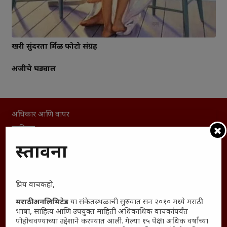
खरी सुंदरता दुर्मिळ फोटो संग्रह
अजीचे घड्याल
अधिकार आणि वापर
जाहिरात
माहिती
प्रस्तावना
विशेष
संग्रह
प्रिय वाचकहो,
English To Marathi
English To Hindi
मराठी अनलिमिटेड
या संकेतस्थळाची सुरुवात सन २०१० मध्ये मराठी
भाषा, साहित्य आणि उपयुक्त माहिती अधिकाधिक वाचकांपर्यंत
Kruti Dev Unicode
पोहोचवण्याच्या उद्देशाने करण्यात आली. गेल्या १५ पेक्षा अधिक वर्षांच्या